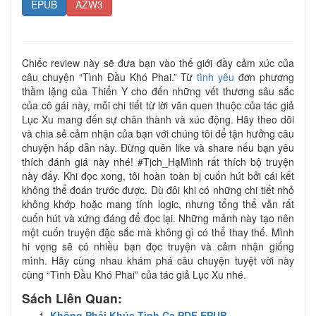
EPUB
AZW3
Chiếc review này sẽ đưa bạn vào thế giới đầy cảm xúc của
câu chuyện “Tình Đầu Khó Phai.” Từ
tình yêu
đơn phương
thầm lặng của Thiển Y cho đến những vết thương sâu sắc
của cô gái này, mỗi chi tiết từ lời văn quen thuộc của tác giả
Lục Xu mang đến sự chân thành và xúc động. Hãy theo dõi
và chia sẻ cảm nhận của bạn với chúng tôi để tận hưởng câu
chuyện hấp dẫn này. Đừng quên like và share nếu bạn yêu
thích đánh giá này nhé! #Tịch_HạMình rất thích bộ truyện
này đấy. Khi đọc xong, tôi hoàn toàn bị cuốn hút bởi cái kết
không thể đoán trước được. Dù đôi khi có những chi tiết nhỏ
không khớp hoặc mang tính logic, nhưng tổng thể vẫn rất
cuốn hút và xứng đáng để đọc lại. Những mảnh này tạo nên
một cuốn truyện đặc sắc mà không gì có thể thay thế. Mình
hi vọng sẽ có nhiều bạn đọc truyện và cảm nhận giống
mình. Hãy cùng nhau khám phá câu chuyện tuyệt vời này
cùng “Tình Đầu Khó Phai” của tác giả Lục Xu nhé.
Sách Liên Quan:
Không Phải Khúc Tình Ca PDF EPUB