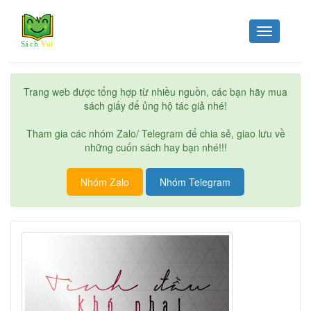
Toggle
navigation
Trang web được tổng hợp từ nhiều nguồn, các bạn hãy mua
sách giấy để ủng hộ tác giả nhé!
Tham gia các nhóm Zalo/ Telegram để chia sẻ, giao lưu về
những cuốn sách hay bạn nhé!!!
Nhóm Zalo
Nhóm Telegram