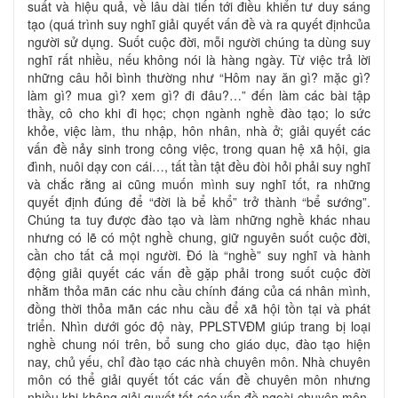
suất và hiệu quả, về lâu dài tiến tới điều khiển tư duy sáng
tạo (quá trình suy nghĩ giải quyết vấn đề và ra quyết địnhcủa
người sử dụng. Suốt cuộc đời, mỗi người chúng ta dùng suy
nghĩ rất nhiều, nếu không nói là hàng ngày. Từ việc trả lời
những câu hỏi bình thường như “Hôm nay ăn gì? mặc gì?
làm gì? mua gì? xem gì? đi đâu?…” đến làm các bài tập
thầy, cô cho khi đi học; chọn ngành nghề đào tạo; lo sức
khỏe, việc làm, thu nhập, hôn nhân, nhà ở; giải quyết các
vấn đề nảy sinh trong công việc, trong quan hệ xã hội, gia
đình, nuôi dạy con cái…, tất tần tật đều đòi hỏi phải suy nghĩ
và chắc rằng ai cũng muốn mình suy nghĩ tốt, ra những
quyết định đúng để “đời là bể khổ” trở thành “bể sướng”.
Chúng ta tuy được đào tạo và làm những nghề khác nhau
nhưng có lẽ có một nghề chung, giữ nguyên suốt cuộc đời,
cần cho tất cả mọi người. Đó là “nghề” suy nghĩ và hành
động giải quyết các vấn đề gặp phải trong suốt cuộc đời
nhằm thỏa mãn các nhu cầu chính đáng của cá nhân mình,
đồng thời thỏa mãn các nhu cầu để xã hội tồn tại và phát
triển. Nhìn dưới góc độ này, PPLSTVĐM giúp trang bị loại
nghề chung nói trên, bổ sung cho giáo dục, đào tạo hiện
nay, chủ yếu, chỉ đào tạo các nhà chuyên môn. Nhà chuyên
môn có thể giải quyết tốt các vấn đề chuyên môn nhưng
nhiều khi không giải quyết tốt các vấn đề ngoài chuyên môn,