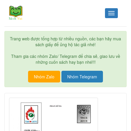
Toggle
navigation
Trang web được tổng hợp từ nhiều nguồn, các bạn hãy mua
sách giấy để ủng hộ tác giả nhé!
Tham gia các nhóm Zalo/ Telegram để chia sẻ, giao lưu về
những cuốn sách hay bạn nhé!!!
Nhóm Zalo
Nhóm Telegram