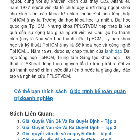
người, cùng với sự khuyến khích của thầy G.S. Altshuller,
năm 1977 người viết đã tổ chức dạy dưới dạng ngoại khóa
cho sinh viên các khoa tự nhiên thuộc Đại học tổng hợp
TpHCM (nay là Trường đại học khoa học tự nhiên, Đại học
quốc gia TpHCM. Những khóa PPLSTVĐM tiếp theo là kết
quả của sự cộng tác giữa người viết và Câu lạc bộ thanh
niên (nay là Nhà văn hóa thanh niên TpHCM, Ủy ban khoa
học và kỹ thuật TpHCM (nay là Sở khoa học và công nghệ
TpHCM… Năm 1991, được sự chấp thuận của
lãnh đạo
Đại
học tổng hợp TpHCM, Trung tâm Sáng tạo Khoa học – kỹ
thuật (TSKhoạt động theo nguyên tắc tự trang trải ra đời và
trở thành cơ sở chính thức đầu tiên ở nước ta giảng dạy, đào
tạo và nghiên cứu PPLSTVĐM.
Có thể bạn thích sách
Giáo trình kế toán quản
trị doanh nghiệp
Sách Liên Quan:
Giải Quyết Vấn Đề Và Ra Quyết Định – Tập 2
Giải Quyết Vấn Đề Và Ra Quyết Định – Tập 3
Giải quyết vấn đề và ra quyết định – tập 4
Giải quyết vấn đề và ra quyết định – tập 5