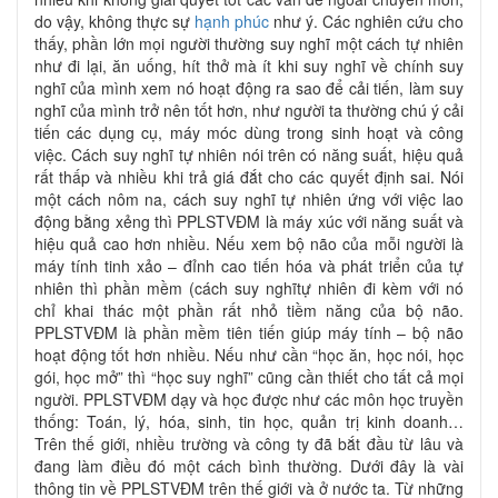
do vậy, không thực sự
hạnh phúc
như ý. Các nghiên cứu cho
thấy, phần lớn mọi người thường suy nghĩ một cách tự nhiên
như đi lại, ăn uống, hít thở mà ít khi suy nghĩ về chính suy
nghĩ của mình xem nó hoạt động ra sao để cải tiến, làm suy
nghĩ của mình trở nên tốt hơn, như người ta thường chú ý cải
tiến các dụng cụ, máy móc dùng trong sinh hoạt và công
việc. Cách suy nghĩ tự nhiên nói trên có năng suất, hiệu quả
rất thấp và nhiều khi trả giá đắt cho các quyết định sai. Nói
một cách nôm na, cách suy nghĩ tự nhiên ứng với việc lao
động bằng xẻng thì PPLSTVĐM là máy xúc với năng suất và
hiệu quả cao hơn nhiều. Nếu xem bộ não của mỗi người là
máy tính tinh xảo – đỉnh cao tiến hóa và phát triển của tự
nhiên thì phần mềm (cách suy nghĩtự nhiên đi kèm với nó
chỉ khai thác một phần rất nhỏ tiềm năng của bộ não.
PPLSTVĐM là phần mềm tiên tiến giúp máy tính – bộ não
hoạt động tốt hơn nhiều. Nếu như cần “học ăn, học nói, học
gói, học mở” thì “học suy nghĩ” cũng cần thiết cho tất cả mọi
người. PPLSTVĐM dạy và học được như các môn học truyền
thống: Toán, lý, hóa, sinh, tin học, quản trị kinh doanh…
Trên thế giới, nhiều trường và công ty đã bắt đầu từ lâu và
đang làm điều đó một cách bình thường. Dưới đây là vài
thông tin về PPLSTVĐM trên thế giới và ở nước ta. Từ những