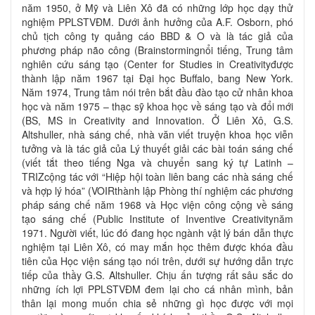
năm 1950, ở Mỹ và Liên Xô đã có những lớp học dạy thử
nghiệm PPLSTVĐM. Dưới ảnh hưởng của A.F. Osborn, phó
chủ tịch công ty quảng cáo BBD & O và là tác giả của
phương pháp não công (Brainstormingnổi tiếng, Trung tâm
nghiên cứu sáng tạo (Center for Studies in Creativityđược
thành lập năm 1967 tại Đại học Buffalo, bang New York.
Năm 1974, Trung tâm nói trên bắt đầu đào tạo cử nhân khoa
học và năm 1975 – thạc sỹ khoa học về sáng tạo và đổi mới
(BS, MS in Creativity and Innovation. Ở Liên Xô, G.S.
Altshuller, nhà sáng chế, nhà văn viết truyện khoa học viễn
tưởng và là tác giả của Lý thuyết giải các bài toán sáng chế
(viết tắt theo tiếng Nga và chuyển sang ký tự Latinh –
TRIZcộng tác với “Hiệp hội toàn liên bang các nhà sáng chế
và hợp lý hóa” (VOIRthành lập Phòng thí nghiệm các phương
pháp sáng chế năm 1968 và Học viện công cộng về sáng
tạo sáng chế (Public Institute of Inventive Creativitynăm
1971. Người viết, lúc đó đang học ngành vật lý bán dẫn thực
nghiệm tại Liên Xô, có may mắn học thêm được khóa đầu
tiên của Học viện sáng tạo nói trên, dưới sự hướng dẫn trực
tiếp của thầy G.S. Altshuller. Chịu ấn tượng rất sâu sắc do
những ích lợi PPLSTVĐM đem lại cho cá nhân mình, bản
thân lại mong muốn chia sẻ những gì học được với mọi