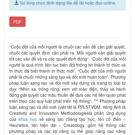
Vui lòng chọn định dạng file để tải hoặc đọc online.
PDF
“Cuộc đời của mỗi người là chuỗi các vấn đề cần giải quyết,
chuỗi các quyết định cần phải ra. Mỗi người cần giải quyết
tốt các vấn đề và ra các quyết định đúng”. “Cuộc đời của mỗi
người là quá trình liên tục biến đổi thông tin thành tri thức và
tri thức đã biết thành tri thức mới”. “Cuộc đời của mỗi người
phải là chuỗi những sáng tạo và đổi mới hoàn toàn”. Phương
pháp luận sáng tạo và đổi mới xây dựng và trang bị loại tư
duy: “Nhìn xa, trông rộng, xem xét toàn diện, thấy và hành
động giải quyết các mâu thuẫn để đưa các hệ liên quan phát
triển theo các quy luật phát triển hệ thống”. *** Phương pháp
luận sáng tạo và đổi mới (viết tắt là PPLSTVĐM, tiếng Anh là
Creativity and Innovation Methodologieslà phần ứng dụng
của
khoa học
về sáng tạo (Sáng tạo học, tên cổ điển –
Heuristics, tên hiện đại – Creatology, gồm hệ thống các
phương pháp và các kỹ năng cụ thể giúp nâng cao năng