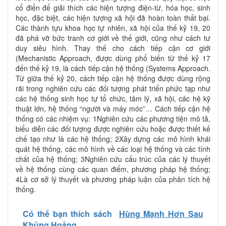
cổ điển để giải thích các hiện tượng điện-từ, hóa học, sinh
học, đặc biệt, các hiện tượng xã hội đã hoàn toàn thất bại.
Các thành tựu khoa học tự nhiên, xã hội của thế kỷ 19, 20
đã phá vỡ bức tranh cơ giới về thế giới, cũng như cách tư
duy siêu hình. Thay thế cho cách tiếp cận cơ giới
(Mechanistic Approach, được dùng phổ biến từ thế kỷ 17
đến thế kỷ 19, là cách tiếp cận hệ thống (Systems Approach.
Từ giữa thế kỷ 20, cách tiếp cận hệ thống được dùng rộng
rãi trong nghiên cứu các đối tượng phát triển phức tạp như
các hệ thống sinh học tự tổ chức, tâm lý, xã hội, các hệ kỹ
thuật lớn, hệ thống “người và máy móc”… Cách tiếp cận hệ
thống có các nhiệm vụ: 1Nghiên cứu các phương tiện mô tả,
biểu diễn các đối tượng được nghiên cứu hoặc được thiết kế
chế tạo như là các hệ thống; 2Xây dựng các mô hình khái
quát hệ thống, các mô hình về các loại hệ thống và các tính
chất của hệ thống; 3Nghiên cứu cấu trúc của các lý thuyết
về hệ thống cùng các quan điểm, phương pháp hệ thống;
4Là cơ sở lý thuyết và phương pháp luận của phân tích hệ
thống.
Có thể bạn thích sách
Hùng Mạnh Hơn Sau
Khủng Hoảng