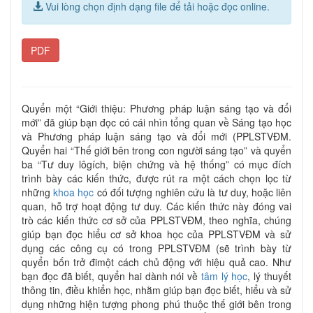
Vui lòng chọn định dạng file để tải hoặc đọc online.
PDF
Quyển một “Giới thiệu: Phương pháp luận sáng tạo và đổi
mới” đã giúp bạn đọc có cái nhìn tổng quan về Sáng tạo học
và Phương pháp luận sáng tạo và đổi mới (PPLSTVĐM.
Quyển hai “Thế giới bên trong con người sáng tạo” và quyển
ba “Tư duy lôgích, biện chứng và hệ thống” có mục đích
trình bày các kiến thức, được rút ra một cách chọn lọc từ
những
khoa học
có đối tượng nghiên cứu là tư duy, hoặc liên
quan, hỗ trợ hoạt động tư duy. Các kiến thức này đóng vai
trò các kiến thức cơ sở của PPLSTVĐM, theo nghĩa, chúng
giúp bạn đọc hiểu cơ sở khoa học của PPLSTVĐM và sử
dụng các công cụ có trong PPLSTVĐM (sẽ trình bày từ
quyển bốn trở đimột cách chủ động với hiệu quả cao. Như
bạn đọc đã biết, quyển hai dành nói về
tâm lý học
, lý thuyết
thông tin, điều khiển học, nhằm giúp bạn đọc biết, hiểu và sử
dụng những hiện tượng phong phú thuộc thế giới bên trong