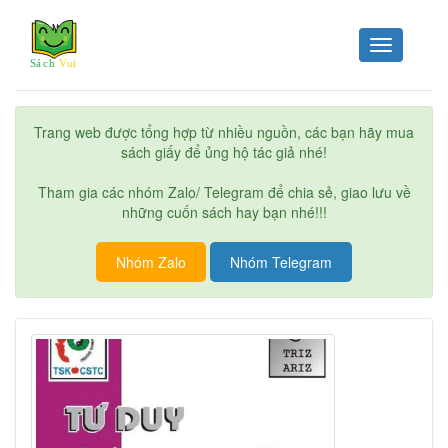
Toggle
navigation
Trang web được tổng hợp từ nhiều nguồn, các bạn hãy mua
sách giấy để ủng hộ tác giả nhé!
Tham gia các nhóm Zalo/ Telegram để chia sẻ, giao lưu về
những cuốn sách hay bạn nhé!!!
Nhóm Zalo
Nhóm Telegram