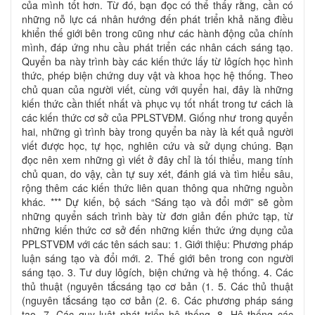
của mình tốt hơn. Từ đó, bạn đọc có thể thấy rằng, cần có
những nỗ lực cá nhân hướng đến phát triển khả năng điều
khiển thế giới bên trong cũng như các hành động của chính
mình, đáp ứng nhu cầu phát triển các nhân cách sáng tạo.
Quyển ba này trình bày các kiến thức lấy từ lôgích học hình
thức, phép biện chứng duy vật và khoa học hệ thống. Theo
chủ quan của người viết, cùng với quyển hai, đây là những
kiến thức cần thiết nhất và phục vụ tốt nhất trong tư cách là
các kiến thức cơ sở của PPLSTVĐM. Giống như trong quyển
hai, những gì trình bày trong quyển ba này là kết quả người
viết được học, tự học, nghiên cứu và sử dụng chúng. Bạn
đọc nên xem những gì viết ở đây chỉ là tối thiểu, mang tính
chủ quan, do vậy, cần tự suy xét, đánh giá và tìm hiểu sâu,
rộng thêm các kiến thức liên quan thông qua những nguồn
khác. *** Dự kiến, bộ sách “Sáng tạo và đổi mới” sẽ gồm
những quyển sách trình bày từ đơn giản đến phức tạp, từ
những kiến thức cơ sở đến những kiến thức ứng dụng của
PPLSTVĐM với các tên sách sau: 1. Giới thiệu: Phương pháp
luận sáng tạo và đổi mới. 2. Thế giới bên trong con người
sáng tạo. 3. Tư duy lôgích, biện chứng và hệ thống. 4. Các
thủ thuật (nguyên tắcsáng tạo cơ bản (1. 5. Các thủ thuật
(nguyên tắcsáng tạo cơ bản (2. 6. Các phương pháp sáng
tạo. 7. Các quy luật phát triển hệ thống. 8. Hệ thống các