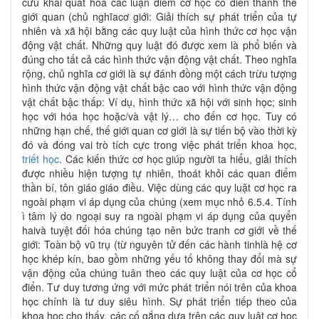
cứu khái quát hóa các luận điểm cơ học cổ điển thành thế
giới quan (chủ nghĩacơ giới: Giải thích sự phát triển của tự
nhiên và xã hội bằng các quy luật của hình thức cơ học vận
động vật chất. Những quy luật đó được xem là phổ biến và
đúng cho tất cả các hình thức vận động vật chất. Theo nghĩa
rộng, chủ nghĩa cơ giới là sự đánh đồng một cách trừu tượng
hình thức vận động vật chất bậc cao với hình thức vận động
vật chất bậc thấp: Ví dụ, hình thức xã hội với sinh học; sinh
học với hóa học hoặc/và vật lý… cho đến cơ học. Tuy có
những hạn chế, thế giới quan cơ giới là sự tiến bộ vào thời kỳ
đó và đóng vai trò tích cực trong việc phát triển khoa học,
triết học
. Các kiến thức cơ học giúp người ta hiểu, giải thích
được nhiều hiện tượng tự nhiên, thoát khỏi các quan điểm
thần bí, tôn giáo giáo điều. Việc dùng các quy luật cơ học ra
ngoài phạm vi áp dụng của chúng (xem mục nhỏ 6.5.4. Tính
ì tâm lý do ngoại suy ra ngoài phạm vi áp dụng của quyển
haivà tuyệt đối hóa chúng tạo nên bức tranh cơ giới về thế
giới: Toàn bộ vũ trụ (từ nguyên tử đến các hành tinhlà hệ cơ
học khép kín, bao gồm những yếu tố không thay đổi mà sự
vận động của chúng tuân theo các quy luật của cơ học cổ
điển. Tư duy tương ứng với mức phát triển nói trên của khoa
học chính là tư duy siêu hình. Sự phát triển tiếp theo của
khoa học cho thấy, các cố gắng dựa trên các quy luật cơ học