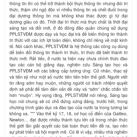
thông tin thì có thể trở thành bội thực thông tin nhưng đói tri
thức, thậm chí ngộ độc vì nhiễu thông tin và chết đuối trong
đại dương thông tin mà không khai thác được gì từ đại
dương giàu có đó. Thời đại tri thức mà thực chất là thời đại
sáng tạo và đổi mới, ở đó đông đảo quần chúng sử dụng
PPLSTVĐM được dạy và học đại trà để biến thông tin thành
tri thức với các ích lợi toàn diện, không chỉ riêng về mặt kinh
tế. Nói cách khác, PPLSTVĐM là hệ thống các công cụ dùng
để biến đổi thông tin thành tri thức, tri thức đã biết thành tri
thức mới. Rất tiếc, ở nước ta hiện nay chưa chính thức đào
tạo các cán bộ giảng dạy, nghiên cứu Sáng tạo học và
PPLSTVĐM với các bằng cấp tương ứng: Cử nhân, thạc sỹ
và tiến sỹ như một số nước tiên tiến trên thế giới. Người viết
tin rằng sớm hay muộn, những người có trách nhiệm quyết
định sẽ phải để tâm đến vấn đề này và “sớm” chắc chắn tốt
hơn “muộn”. Hy vọng rằng, PPLSTVĐM nói riêng, Sáng tạo
học nói chung sẽ có chỗ đứng xứng đáng, trước hết, trong
chương trình giáo dục và đào tạo của nước ta trong tương lai
không xa. *** Vào thế kỷ 17, 18, cơ học cổ điển của Galileo,
Newton… đạt được nhiều thành tựu lớn cả trong nhận thức
thế giới lẫn giải quyết các bài toán thực tiễn đề ra, tạo nên
sự phát triển xã hội mạnh mẽ. Có lẽ vì vậy, nhiều nhà nghiên