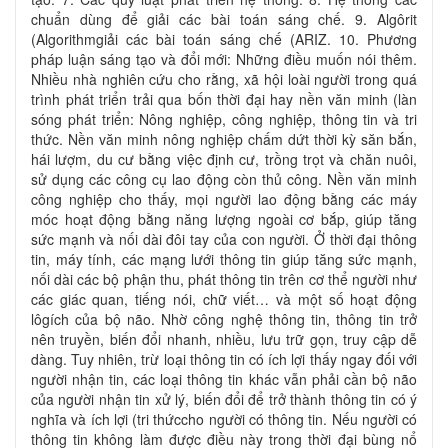
chuẩn dùng để giải các bài toán sáng chế. 9. Algôrit
(Algorithmgiải các bài toán sáng chế (ARIZ. 10. Phương
pháp luận sáng tạo và đổi mới: Những điều muốn nói thêm.
Nhiều nhà nghiên cứu cho rằng, xã hội loài người trong quá
trình phát triển trải qua bốn thời đại hay nền văn minh (làn
sóng phát triển: Nông nghiệp, công nghiệp, thông tin và tri
thức. Nền văn minh nông nghiệp chấm dứt thời kỳ săn bắn,
hái lượm, du cư bằng việc định cư, trồng trọt và chăn nuôi,
sử dụng các công cụ lao động còn thủ công. Nền văn minh
công nghiệp cho thấy, mọi người lao động bằng các máy
móc hoạt động bằng năng lượng ngoài cơ bắp, giúp tăng
sức mạnh và nối dài đôi tay của con người. Ở thời đại thông
tin, máy tính, các mạng lưới thông tin giúp tăng sức mạnh,
nối dài các bộ phận thu, phát thông tin trên cơ thể người như
các giác quan, tiếng nói, chữ viết… và một số hoạt động
lôgích của bộ não. Nhờ công nghệ thông tin, thông tin trở
nên truyền, biến đổi nhanh, nhiều, lưu trữ gọn, truy cập dễ
dàng. Tuy nhiên, trừ loại thông tin có ích lợi thấy ngay đối với
người nhận tin, các loại thông tin khác vẫn phải cần bộ não
của người nhận tin xử lý, biến đổi để trở thành thông tin có ý
nghĩa và ích lợi (tri thứccho người có thông tin. Nếu người có
thông tin không làm được điều này trong thời đại bùng nổ