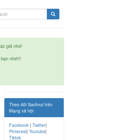
ác giả nhé!
 bạn nhé!!!
Theo dõi Sachvui trên
Mạng xã hội
Facebook
|
Twitter
|
Pinterest
|
Youtube
|
Tiktok