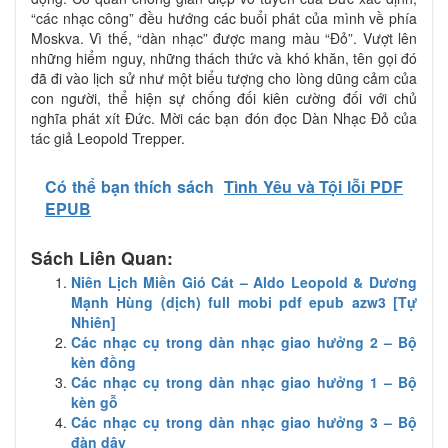
“các nhạc công” đều hướng các buổi phát của mình về phía
Moskva. Vì thế, “dàn nhạc” được mang màu “Đỏ”. Vượt lên
những hiểm nguy, những thách thức và khó khăn, tên gọi đó
đã đi vào lịch sử như một biểu tượng cho lòng dũng cảm của
con người, thể hiện sự chống đối kiên cường đối với chủ
nghĩa phát xít Đức. Mời các bạn đón đọc Dàn Nhạc Đỏ của
tác giả Leopold Trepper.
Có thể bạn thích sách
Tình Yêu và Tội lỗi PDF
EPUB
Sách Liên Quan:
Niên Lịch Miền Gió Cát – Aldo Leopold & Dương
Mạnh Hùng (dịch) full mobi pdf epub azw3 [Tự
Nhiên]
Các nhạc cụ trong dàn nhạc giao hưởng 2 – Bộ
kèn đồng
Các nhạc cụ trong dàn nhạc giao hưởng 1 – Bộ
kèn gỗ
Các nhạc cụ trong dàn nhạc giao hưởng 3 – Bộ
đàn dây