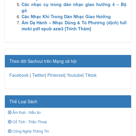
Các nhạc cụ trong dàn nhạc giao hưởng 4 – Bộ
gõ
Các Nhạc Khí Trong Dàn Nhạc Giao Hưởng
Ám Dạ Hành – Nhạc Dũng & Tú Phương (dịch) full
mobi pdf epub azw3 [Trinh Thám]
Theo dõi Sachvui trên Mạng xã hội
Facebook
|
Twitter
|
Pinterest
|
Youtube
|
Tiktok
Thể Loại Sách
Ẩm thực - Nấu ăn
Cổ Tích - Thần Thoại
Công Nghệ Thông Tin