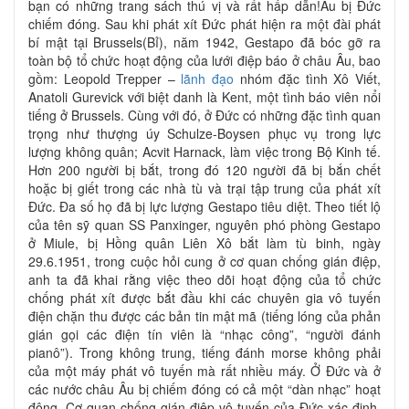
bạn có những trang sách thú vị và rất hấp dẫn!Âu bị Đức
chiếm đóng. Sau khi phát xít Đức phát hiện ra một đài phát
bí mật tại Brussels(Bỉ), năm 1942, Gestapo đã bóc gỡ ra
toàn bộ tổ chức hoạt động của lưới điệp báo ở châu Âu, bao
gồm: Leopold Trepper –
lãnh đạo
nhóm đặc tình Xô Viết,
Anatoli Gurevick với biệt danh là Kent, một tình báo viên nổi
tiếng ở Brussels. Cùng với đó, ở Đức có những đặc tình quan
trọng như thượng úy Schulze-Boysen phục vụ trong lực
lượng không quân; Acvit Harnack, làm việc trong Bộ Kinh tế.
Hơn 200 người bị bắt, trong đó 120 người đã bị bắn chết
hoặc bị giết trong các nhà tù và trại tập trung của phát xít
Đức. Đa số họ đã bị lực lượng Gestapo tiêu diệt. Theo tiết lộ
của tên sỹ quan SS Panxinger, nguyên phó phòng Gestapo
ở Miule, bị Hồng quân Liên Xô bắt làm tù binh, ngày
29.6.1951, trong cuộc hỏi cung ở cơ quan chống gián điệp,
anh ta đã khai rằng việc theo dõi hoạt động của tổ chức
chống phát xít được bắt đầu khi các chuyên gia vô tuyến
điện chặn thu được các bản tin mật mã (tiếng lóng của phản
gián gọi các điện tín viên là “nhạc công”, “người đánh
pianô”). Trong không trung, tiếng đánh morse không phải
của một máy phát vô tuyến mà rất nhiều máy. Ở Đức và ở
các nước châu Âu bị chiếm đóng có cả một “dàn nhạc” hoạt
động. Cơ quan chống gián điệp vô tuyến của Đức xác định,