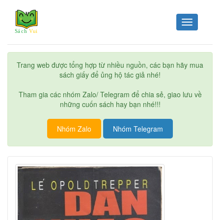
Toggle
navigation
Trang web được tổng hợp từ nhiều nguồn, các bạn hãy mua
sách giấy để ủng hộ tác giả nhé!
Tham gia các nhóm Zalo/ Telegram để chia sẻ, giao lưu về
những cuốn sách hay bạn nhé!!!
Nhóm Zalo
Nhóm Telegram