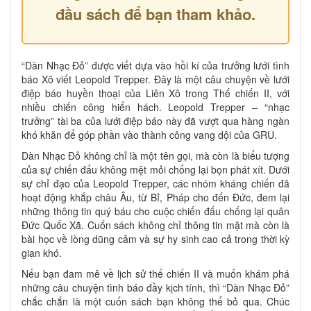
đầu sách để bạn tham khảo.
“Dàn Nhạc Đỏ” được viết dựa vào hồi kí của trưởng lưới tình
báo Xô viết Leopold Trepper. Đây là một câu chuyện về lưới
điệp báo huyền thoại của Liên Xô trong Thế chiến II, với
nhiều chiến công hiển hách. Leopold Trepper – “nhạc
trưởng” tài ba của lưới điệp báo này đã vượt qua hàng ngàn
khó khăn để góp phần vào thành công vang dội của GRU.
Dàn Nhạc Đỏ không chỉ là một tên gọi, mà còn là biểu tượng
của sự chiến đấu không mệt mỏi chống lại bọn phát xít. Dưới
sự chỉ đạo của Leopold Trepper, các nhóm kháng chiến đã
hoạt động khắp châu Âu, từ Bỉ, Pháp cho đến Đức, đem lại
những thông tin quý báu cho cuộc chiến đấu chống lại quân
Đức Quốc Xã. Cuốn sách không chỉ thông tin mật mà còn là
bài học về lòng dũng cảm và sự hy sinh cao cả trong thời kỳ
gian khó.
Nếu bạn đam mê về lịch sử thế chiến II và muốn khám phá
những câu chuyện tình báo đầy kịch tính, thì “Dàn Nhạc Đỏ”
chắc chắn là một cuốn sách bạn không thể bỏ qua. Chúc