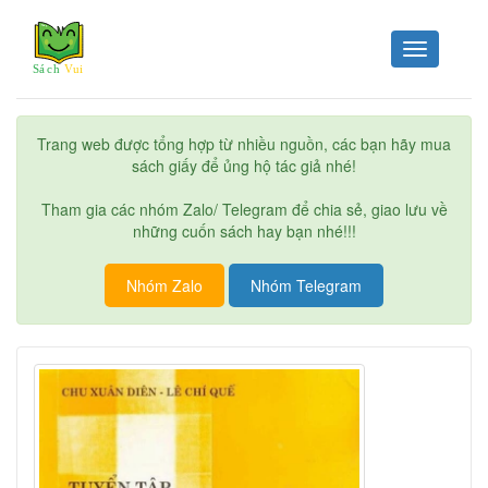
Toggle
navigation
Trang web được tổng hợp từ nhiều nguồn, các bạn hãy mua
sách giấy để ủng hộ tác giả nhé!
Tham gia các nhóm Zalo/ Telegram để chia sẻ, giao lưu về
những cuốn sách hay bạn nhé!!!
Nhóm Zalo
Nhóm Telegram