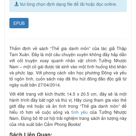
Vui lòng chọn định dạng file để tải hoặc đọc online.
EPUB
Thẩm định về sách “Thế gia danh môn” của tác giả Thập
Tam Xuân. Đây là một câu chuyện xuyên không đầy hấp dẫn
với cốt truyện xoay quanh nhân vật chính Tưởng Nhược
Nam – một cô gái được tái sinh vào một tình huống khó khăn
và phức tạp. Với phong cách văn học phương Đông và yếu
tố ngôn tình, cuốn sách này đã thu hút đông đảo độc giả từ
ngày xuất bản 27/04/2014.
Với 498 trang với kích thước 14.5 x 20.5 cm, đây sẽ là một
hành trình đầy bất ngờ và thú vị. Hãy cùng tham gia vào thế
giới đầy mê hoặc và ân tình trong “Thế gia danh môn” để
hiểu rõ hơn về cuộc sống và
tình yêu
của Tưởng Nhược
Nam. Đừng bỏ lỡ cơ hội trải nghiệm trang sách ấn tượng này
của nhà xuất bản Cẩm Phong Books!
Sách Liên Quan: