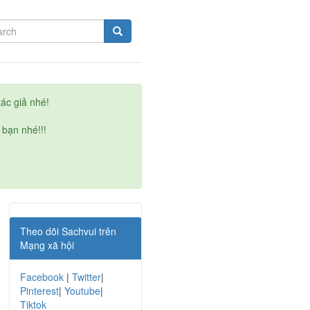
ác giả nhé!
 bạn nhé!!!
Theo dõi Sachvui trên
Mạng xã hội
Facebook
|
Twitter
|
Pinterest
|
Youtube
|
Tiktok