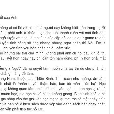
yết của Anh
không ai có lỗi với ai, chỉ là người này không biết trân trọng người
hông phải anh là khúc nhạc cho tuổi thanh xuân với mối tình đầu
ngờ tuyệt vời nhất là mối tình của cặp đôi oan gia từ game ra đến
chuyện tình công sở nhẹ nhàng nhưng ngọt ngào thì Nếu Em là
câu chuyện tình yêu hôn nhân nhiều cảm xúc.
o những sai trái của mình, không phải anh cứ nói câu xin lỗi thì
âu. Kết hôn ngày nay chỉ cần tốn năm đồng, phí ly hôn phải mất
điều gì? Người đã hạ quyết tâm muốn chia tay thì dù cho phải tốn
 chẳng màng để tâm.
iang Nam, thuộc sao Thiên Bình. Tính cách nhẹ nhàng, ân cần,
hích nhất là “nhân duyên thậm hảo, bạn bè mãn thiên hạ”. Học
 lại không quan tâm nhiều đến chuyên ngành mình học lại rất tò
g muốn học, mà học cái gì cũng không giống. Bình sinh không có
 gia nhập vào thế giới văn học mạng lại mơ ước có một ngày nhìn
h và bạn bè ở hiệu sách được xếp vào danh sách bán chạy nhất,
n vẫn phải tiếp tục nỗ lực.