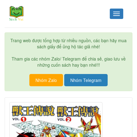
Toggle
navigation
Trang web được tổng hợp từ nhiều nguồn, các bạn hãy mua
sách giấy để ủng hộ tác giả nhé!
Tham gia các nhóm Zalo/ Telegram để chia sẻ, giao lưu về
những cuốn sách hay bạn nhé!!!
Nhóm Zalo
Nhóm Telegram