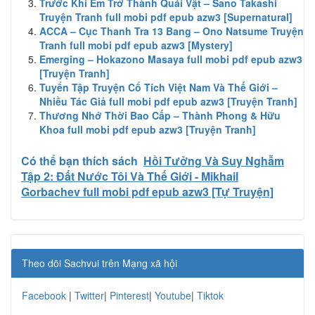
Trước Khi Em Trở Thành Quái Vật – Sano Takashi
Truyện Tranh full mobi pdf epub azw3 [Supernatural]
ACCA – Cục Thanh Tra 13 Bang – Ono Natsume Truyện
Tranh full mobi pdf epub azw3 [Mystery]
Emerging – Hokazono Masaya full mobi pdf epub azw3
[Truyện Tranh]
Tuyển Tập Truyện Cổ Tích Việt Nam Và Thế Giới –
Nhiều Tác Giả full mobi pdf epub azw3 [Truyện Tranh]
Thương Nhớ Thời Bao Cấp – Thành Phong & Hữu
Khoa full mobi pdf epub azw3 [Truyện Tranh]
Có thể bạn thích sách
Hồi Tưởng Và Suy Nghẫm
Tập 2: Đất Nước Tôi Và Thế Giới - Mikhail
Gorbachev full mobi pdf epub azw3 [Tự Truyện]
Theo dõi Sachvui trên Mạng xã hội
Facebook
|
Twitter
|
Pinterest
|
Youtube
|
Tiktok