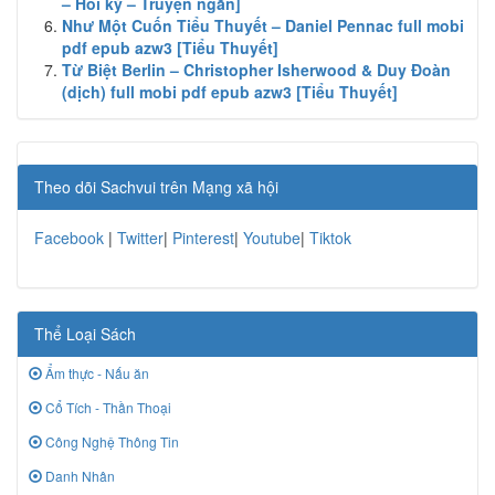
– Hồi ký – Truyện ngắn]
Như Một Cuốn Tiểu Thuyết – Daniel Pennac full mobi
pdf epub azw3 [Tiểu Thuyết]
Từ Biệt Berlin – Christopher Isherwood & Duy Đoàn
(dịch) full mobi pdf epub azw3 [Tiểu Thuyết]
Theo dõi Sachvui trên Mạng xã hội
Facebook
|
Twitter
|
Pinterest
|
Youtube
|
Tiktok
Thể Loại Sách
Ẩm thực - Nấu ăn
Cổ Tích - Thần Thoại
Công Nghệ Thông Tin
Danh Nhân