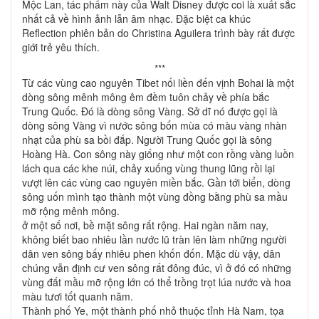
Mộc Lan, tác phẩm này của Walt Disney được coi là xuất sắc
nhất cả về hình ảnh lẫn âm nhạc. Đặc biệt ca khúc
Reflection phiên bản do Christina Aguilera trình bày rất được
giới trẻ yêu thích.
***
T
ừ các vùng cao nguyên Tibet nối liền đến vịnh Bohai là một
dòng sông mênh mông êm đềm tuôn chảy về phía bắc
Trung Quốc. Đó là dòng sông Vàng. Sở dĩ nó được gọi là
dòng sông Vàng vì nước sông bốn mùa có màu vàng nhàn
nhạt của phù sa bồi đắp. Người Trung Quốc gọi là sông
Hoàng Hà. Con sông này giống như một con rồng vàng luồn
lách qua các khe núi, chảy xuống vùng thung lũng rồi lại
vượt lên các vùng cao nguyên miền bắc. Gần tới biển, dòng
sông uốn mình tạo thành một vùng đồng bằng phù sa mầu
mỡ rộng mênh mông.
ở một số nơi, bề mặt sông rất rộng. Hai ngàn năm nay,
không biết bao nhiêu lần nước lũ tràn lên làm những người
dân ven sông bấy nhiêu phen khốn đốn. Mặc dù vậy, dân
chúng vẫn định cư ven sông rất đông đúc, vì ở đó có những
vùng đất mầu mỡ rộng lớn có thể trồng trọt lúa nước và hoa
màu tươi tốt quanh năm.
Thành phố Ye, một thành phố nhỏ thuộc tỉnh Hà Nam, tọa