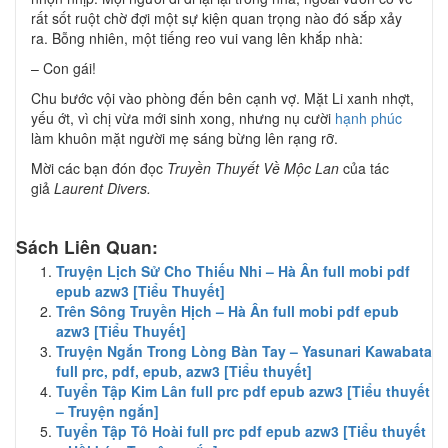
rất sốt ruột chờ đợi một sự kiện quan trọng nào đó sắp xảy
ra. Bỗng nhiên, một tiếng reo vui vang lên khắp nhà:
– Con gái!
Chu bước vội vào phòng đến bên cạnh vợ. Mặt Li xanh nhợt,
yếu ớt, vì chị vừa mới sinh xong, nhưng nụ cười
hạnh phúc
làm khuôn mặt người mẹ sáng bừng lên rạng rỡ.
Mời các bạn đón đọc
Truyền Thuyết Về Mộc Lan
của tác
giả
Laurent Divers.
Sách Liên Quan:
Truyện Lịch Sử Cho Thiếu Nhi – Hà Ân full mobi pdf
epub azw3 [Tiểu Thuyết]
Trên Sông Truyền Hịch – Hà Ân full mobi pdf epub
azw3 [Tiểu Thuyết]
Truyện Ngắn Trong Lòng Bàn Tay – Yasunari Kawabata
full prc, pdf, epub, azw3 [Tiểu thuyết]
Tuyển Tập Kim Lân full prc pdf epub azw3 [Tiểu thuyết
– Truyện ngắn]
Tuyển Tập Tô Hoài full prc pdf epub azw3 [Tiểu thuyết