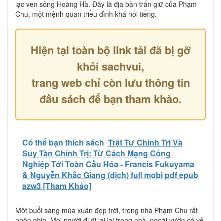
lạc ven sông Hoàng Hà. Đây là địa bàn trấn giữ của Phạm
Chu, một mệnh quan triều đình khá nổi tiếng.
Hiện tại toàn bộ link tải đã bị gỡ
khỏi sachvui,
trang web chỉ còn lưu thông tin
đầu sách để bạn tham khảo.
Có thể bạn thích sách
Trật Tự Chính Trị Và
Suy Tàn Chính Trị: Từ Cách Mạng Công
Nghiệp Tới Toàn Cầu Hóa - Francis Fukuyama
& Nguyễn Khắc Giang (dịch) full mobi pdf epub
azw3 [Tham Khảo]
Một buổi sáng mùa xuân đẹp trời, trong nhà Phạm Chu rất
nhộn nhịp. Mọi người đi đi lại lại trong nhà, ngoài vườn có vẻ