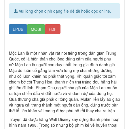
Vui lòng chọn định dạng file để tải hoặc đọc online.
EPUB
MOBI
PDF
Mộc Lan là một nhân vật rất nổi tiếng trong dân gian Trung
Quốc, cô là hiện thân cho lòng dũng cảm của người phụ
nữ.Mộc Lan là người con duy nhất trong gia đình danh giá.
Mặc dù luôn cố gắng làm vừa lòng mẹ cha nhưng dường
như cô luôn khiến họ phải thất vọng. Khi quân giặc tới xâm
chiếm bờ cõi Trung Hoa, thanh niên trai tráng đều hăng hái
ghi tên đi lính. Phạm Chu,người cha già của Mộc Lan muốn
ra trận chiến đấu vì đất nước và vì danh dự của dòng họ.
Quá thương cha già phải đi tòng quân, Mulan liền lấy áo giáp
và ngựa cải trang thành một người đàn ông, đứng trước bàn
thờ tổ tiên khấn vái mong được phù hộ rồi thay cha ra trận..
Truyện đã được hãng Walt Disney xây dựng thành phim hoạt
hình năm 1998. Trong số những bộ phim kể về huyền thoại