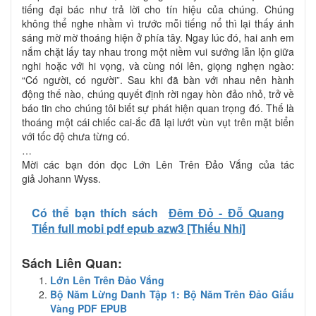
tiếng đại bác như trả lời cho tín hiệu của chúng. Chúng
không thể nghe nhầm vì trước mỗi tiếng nổ thì lại thấy ánh
sáng mờ mờ thoáng hiện ở phía tây. Ngay lúc đó, hai anh em
nắm chặt lấy tay nhau trong một niềm vui sướng lẫn lộn giữa
nghi hoặc với hi vọng, và cùng nói lên, giọng nghẹn ngào:
“Có người, có người”. Sau khi đã bàn với nhau nên hành
động thế nào, chúng quyết định rời ngay hòn đảo nhỏ, trở về
báo tin cho chúng tôi biết sự phát hiện quan trọng đó. Thế là
thoáng một cái chiếc cai-ắc đã lại lướt vùn vụt trên mặt biển
với tốc độ chưa từng có.
…
Mời các bạn đón đọc Lớn Lên Trên Đảo Vắng của tác
giả Johann Wyss.
Có thể bạn thích sách
Đêm Đỏ - Đỗ Quang
Tiến full mobi pdf epub azw3 [Thiếu Nhi]
Sách Liên Quan:
Lớn Lên Trên Đảo Vắng
Bộ Năm Lừng Danh Tập 1: Bộ Năm Trên Đảo Giấu
Vàng PDF EPUB