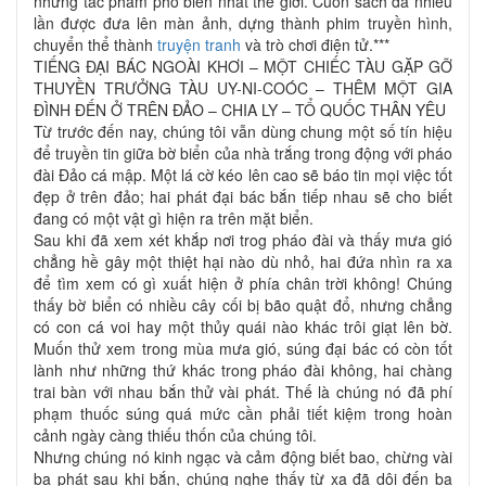
những tác phẩm phổ biến nhất thế giới. Cuốn sách đã nhiều
lần được đưa lên màn ảnh, dựng thành phim truyền hình,
chuyển thể thành
truyện tranh
và trò chơi điện tử.***
TIẾNG ĐẠI BÁC NGOÀI KHƠI – MỘT CHIẾC TÀU GẶP GỠ
THUYỀN TRƯỞNG TÀU UY-NI-COÓC – THÊM MỘT GIA
ĐÌNH ĐẾN Ở TRÊN ĐẢO – CHIA LY – TỔ QUỐC THÂN YÊU
Từ trước đến nay, chúng tôi vẫn dùng chung một số tín hiệu
để truyền tin giữa bờ biển của nhà trắng trong động với pháo
đài Đảo cá mập. Một lá cờ kéo lên cao sẽ báo tin mọi việc tốt
đẹp ở trên đảo; hai phát đại bác bắn tiếp nhau sẽ cho biết
đang có một vật gì hiện ra trên mặt biển.
Sau khi đã xem xét khắp nơi trog pháo đài và thấy mưa gió
chẳng hề gây một thiệt hại nào dù nhỏ, hai đứa nhìn ra xa
để tìm xem có gì xuất hiện ở phía chân trời không! Chúng
thấy bờ biển có nhiều cây cối bị bão quật đổ, nhưng chẳng
có con cá voi hay một thủy quái nào khác trôi giạt lên bờ.
Muốn thử xem trong mùa mưa gió, súng đại bác có còn tốt
lành như những thứ khác trong pháo đài không, hai chàng
trai bàn với nhau bắn thử vài phát. Thế là chúng nó đã phí
phạm thuốc súng quá mức cần phải tiết kiệm trong hoàn
cảnh ngày càng thiếu thốn của chúng tôi.
Nhưng chúng nó kinh ngạc và cảm động biết bao, chừng vài
ba phát sau khi bắn, chúng nghe thấy từ xa đã dội đến ba