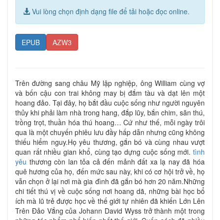
Vui lòng chọn định dạng file để tải hoặc đọc online.
EPUB
AZW3
Trên đường sang châu Mỹ lập nghiệp, ông William cùng vợ
và bốn cậu con trai không may bị đắm tàu và dạt lên một
hoang đảo. Tại đây, họ bắt đầu cuộc sống như người nguyên
thủy khi phải làm nhà trong hang, đắp lũy, bắn chim, săn thú,
trồng trọt, thuần hóa thú hoang… Cứ như thế, mỗi ngày trôi
qua là một chuyến phiêu lưu đầy hấp dẫn nhưng cũng không
thiếu hiểm nguy.Họ yêu thương, gắn bó và cùng nhau vượt
quan rất nhiều gian khổ, cùng tạo dựng cuộc sống mới.
tình
yêu
thương còn lan tỏa cả đến mảnh đất xa lạ nay đã hóa
quê hương của họ, đến mức sau này, khi có cơ hội trở về, họ
vẫn chọn ở lại nơi mà gia đình đã gắn bó hơn 20 năm.Những
chi tiết thú vị về cuộc sống nơi hoang dã, những bài học bổ
ích mà lũ trẻ được học về thế giới tự nhiên đã khiến Lớn Lên
Trên Đảo Vắng của Johann David Wyss trở thành một trong