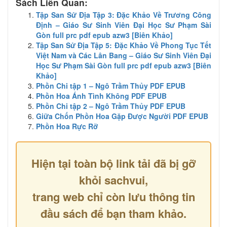
Sách Liên Quan:
Tập San Sử Địa Tập 3: Đặc Khảo Về Trương Công
Định – Giáo Sư Sinh Viên Đại Học Sư Phạm Sài
Gòn full prc pdf epub azw3 [Biên Khảo]
Tập San Sử Địa Tập 5: Đặc Khảo Về Phong Tục Tết
Việt Nam và Các Lân Bang – Giáo Sư Sinh Viên Đại
Học Sư Phạm Sài Gòn full prc pdf epub azw3 [Biên
Khảo]
Phồn Chi tập 1 – Ngô Trầm Thủy PDF EPUB
Phồn Hoa Ánh Tình Không PDF EPUB
Phồn Chi tập 2 – Ngô Trầm Thủy PDF EPUB
Giữa Chốn Phồn Hoa Gặp Được Người PDF EPUB
Phồn Hoa Rực Rỡ
Hiện tại toàn bộ link tải đã bị gỡ
khỏi sachvui,
trang web chỉ còn lưu thông tin
đầu sách để bạn tham khảo.