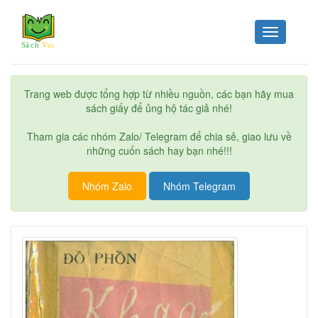
Toggle
navigation
Trang web được tổng hợp từ nhiều nguồn, các bạn hãy mua
sách giấy để ủng hộ tác giả nhé!
Tham gia các nhóm Zalo/ Telegram để chia sẻ, giao lưu về
những cuốn sách hay bạn nhé!!!
Nhóm Zalo
Nhóm Telegram