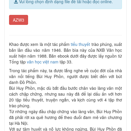
Vui lòng chọn định dạng file để tải hoặc đọc online.
AZW3
Khao được xem là một tác phẩm
tiểu thuyết
trào phúng, xuất
bản lần đầu vào năm 1946. Bản bìa này của NXB Văn học
xuất hiện năm 1988. Bản ebook dưới đây được lấy nguồn từ
Tổng tập
văn học việt nam
tập 33.
Trong tác phẩm này, ta được lắng nghe về cuộc đời của nhà
văn nổi tiếng Bùi Huy Phồn, người được biết đến với bút
danh Đồ Phồn.
Bùi Huy Phồn, mặc dù bắt đầu bước chân vào làng văn một
cách chập chững, nhưng sau này đã để lại dấu ấn với hơn
20 tập tiểu thuyết, truyện ngắn, và kịch cùng với 4 tập thơ
trào phúng.
Từ những ngày đầu chập chững vào làng văn, Bùi Huy Phồn
đã phải rời xa quê hương để theo đuổi đam mê văn chương
tại Hà Nội.
Với sự tâm huyết và nỗ lực không ngừng, Bùi Huy Phồn đã