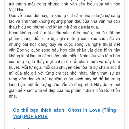
trở thành một trong những nhà văn tiêu biểu của văn học
Việt Nam.
Đọc về cuộc đời này, ta không chỉ cảm nhận được sự sáng
tạo và tinh thần không ngừng phấn đấu của nhà văn mà còn
thấu hiểu về những khó khăn mà ông đã trải qua.
Khao không chỉ là một cuốn sách đơn thuần, mà là một tác
phẩm mang đến cho độc giả những cảm xúc sâu sắc và
những bài học đáng quý về cuộc sống và nghệ thuật viết
văn.Đọc về cuộc sống hậu hợp của nhân vật điển hình này
không khỏi làm ta cảm thấy thấu hiểu. Nhìn sâu vào tâm hồn
của ông ta, ta thấy một cái gì đó rất chân thực và đầy tâm
huyết. Mỗi từ ngữ, mỗi câu chuyện đều tỏa ra sự chăm sóc tỉ
mỉ của tác giả với từng chi tiết nhỏ nhặt. Mình thật sự tin
rằng việc đọc và trải nghiệm cuốn sách này sẽ để lại trong
lòng bạn một ấn tượng sâu sắc và đáng nhớ. Hãy dành thời
gian để khám phá vẻ đẹp của tác phẩm “Khao” của Đồ Phồn
nhé.
Có thể bạn thích sách
Ghost In Love (Tiếng
Việt) PDF EPUB