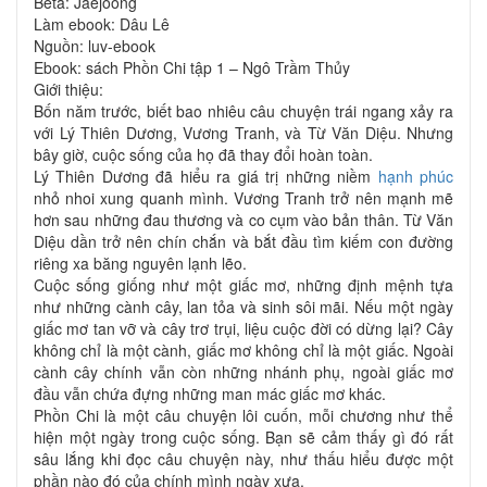
Beta: Jaejoong
Làm ebook: Dâu Lê
Nguồn: luv-ebook
Ebook: sách Phồn Chi tập 1 – Ngô Trầm Thủy
Giới thiệu:
Bốn năm trước, biết bao nhiêu câu chuyện trái ngang xảy ra
với Lý Thiên Dương, Vương Tranh, và Từ Văn Diệu. Nhưng
bây giờ, cuộc sống của họ đã thay đổi hoàn toàn.
Lý Thiên Dương đã hiểu ra giá trị những niềm
hạnh phúc
nhỏ nhoi xung quanh mình. Vương Tranh trở nên mạnh mẽ
hơn sau những đau thương và co cụm vào bản thân. Từ Văn
Diệu dần trở nên chín chắn và bắt đầu tìm kiếm con đường
riêng xa băng nguyên lạnh lẽo.
Cuộc sống giống như một giấc mơ, những định mệnh tựa
như những cành cây, lan tỏa và sinh sôi mãi. Nếu một ngày
giấc mơ tan vỡ và cây trơ trụi, liệu cuộc đời có dừng lại? Cây
không chỉ là một cành, giấc mơ không chỉ là một giấc. Ngoài
cành cây chính vẫn còn những nhánh phụ, ngoài giấc mơ
đầu vẫn chứa đựng những man mác giấc mơ khác.
Phồn Chi là một câu chuyện lôi cuốn, mỗi chương như thể
hiện một ngày trong cuộc sống. Bạn sẽ cảm thấy gì đó rất
sâu lắng khi đọc câu chuyện này, như thấu hiểu được một
phần nào đó của chính mình ngày xưa.