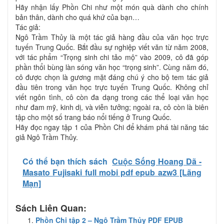
Hãy nhận lấy Phồn Chi như một món quà dành cho chính
bản thân, dành cho quá khứ của bạn…
Tác giả:
Ngô Trầm Thủy là một tác giả hàng đầu của văn học trực
tuyến Trung Quốc. Bắt đầu sự nghiệp viết văn từ năm 2008,
với tác phẩm “Trọng sinh chi tảo mộ” vào 2009, cô đã góp
phần thổi bùng làn sóng văn học “trọng sinh”. Cùng năm đó,
cô được chọn là gương mặt đáng chú ý cho bộ tem tác giả
đầu tiên trong văn học trực tuyến Trung Quốc. Không chỉ
viết ngôn tình, cô còn đa dạng trong các thể loại văn học
như đam mỹ, kinh dị, và viễn tưởng; ngoài ra, cô còn là biên
tập cho một số trang báo nổi tiếng ở Trung Quốc.
Hãy đọc ngay tập 1 của Phồn Chi để khám phá tài năng tác
giả Ngô Trầm Thủy.
Có thể bạn thích sách
Cuộc Sống Hoang Dã -
Masato Fujisaki full mobi pdf epub azw3 [Lãng
Mạn]
Sách Liên Quan:
Phồn Chi tập 2 – Ngô Trầm Thủy PDF EPUB