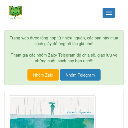
Toggle
navigation
Trang web được tổng hợp từ nhiều nguồn, các bạn hãy mua
sách giấy để ủng hộ tác giả nhé!
Tham gia các nhóm Zalo/ Telegram để chia sẻ, giao lưu về
những cuốn sách hay bạn nhé!!!
Nhóm Zalo
Nhóm Telegram