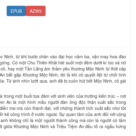
EPUB
AZW3
 Ninh, từ khi bước chân vào đại học năm ba, vận may hoa đào
gừng. Có một Chu Thiên Khải hát suốt một đêm dưới kí túc xá nữ
ủa cô, hay một Tần Lãng âm thầm yêu thương Mộc Ninh từ thời cấp
An bắt gặp Khương Mộc Ninh, đó là khi cô quyết liệt từ chối tình
. Từ ánh nhìn lướt qua, anh đã bị cuốn hút bởi Mộc Ninh, cô gái
là trong một buổi tọa đàm với sinh viên của trường kiến trúc – nơi
iệm An là một hình mẫu người đàn ông độc thân xuất sắc trong
điển trai mà còn thành đạt, với những thành tích xuất sắc như tốt
hiết kế công trình ở nước ngoài. Sự quan tâm của anh đối với cộng
 anh không chỉ là một người thành công mà còn là người có tấm
gỡ giữa Khương Mộc Ninh và Triệu Tiệm An đều tỏ ra ngẫu hứng