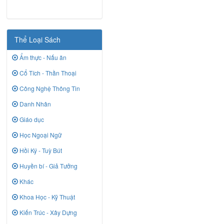
Thể Loại Sách
Ẩm thực - Nấu ăn
Cổ Tích - Thần Thoại
Công Nghệ Thông Tin
Danh Nhân
Giáo dục
Học Ngoại Ngữ
Hồi Ký - Tuỳ Bút
Huyền bí - Giả Tưởng
Khác
Khoa Học - Kỹ Thuật
Kiến Trúc - Xây Dựng