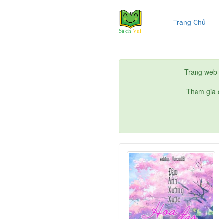
(cur
Trang Chủ
Trang web 
Tham gia c