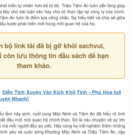
át triển tự nhiên hơn kể từ đó. Triệu Tiệm An luôn sẵn lòng giúp
 liệu cho bài luận văn hay cho cô thực tập tại công ty của mình.
iệm An luôn là điểm tựa vững chắc. Sự hiểu biết và chia sẻ giữa
dấu bước phát triển mới trong mối quan hệ của họ.
n bộ link tải đã bị gỡ khỏi sachvui,
ỉ còn lưu thông tin đầu sách để bạn
tham khảo.
Diễn Tinh Xuyên Vào Kịch Khổ Tình - Phù Hoa full
Xuyên Nhanh]
ểu lầm nảy sinh, cuối cùng Mộc Ninh và Tiệm An đã hiểu rõ tình
bắt đầu một mối quan hệ chính thức. Đó là câu chuyện về sự lớn
 mà mỗi người đều ao ước. Hãy cùng họ trải nghiệm thêm những
 tình yêu và cuộc sống.Khương Mộc Ninh và Triệu Tiềm An, cặp