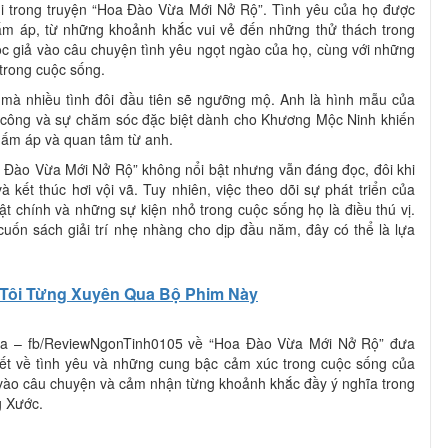
i trong truyện “Hoa Đào Vừa Mới Nở Rộ”. Tình yêu của họ được
 ấm áp, từ những khoảnh khắc vui vẻ đến những thử thách trong
c giả vào câu chuyện tình yêu ngọt ngào của họ, cùng với những
trong cuộc sống.
 mà nhiều tình đôi đầu tiên sẽ ngưỡng mộ. Anh là hình mẫu của
nh công và sự chăm sóc đặc biệt dành cho Khương Mộc Ninh khiến
ấm áp và quan tâm từ anh.
 Đào Vừa Mới Nở Rộ” không nổi bật nhưng vẫn đáng đọc, đôi khi
 kết thúc hơi vội vã. Tuy nhiên, việc theo dõi sự phát triển của
t chính và những sự kiện nhỏ trong cuộc sống họ là điều thú vị.
uốn sách giải trí nhẹ nhàng cho dịp đầu năm, đây có thể là lựa
Tôi Từng Xuyên Qua Bộ Phim Này
a – fb/ReviewNgonTinh0105 về “Hoa Đào Vừa Mới Nở Rộ” đưa
tiết về tình yêu và những cung bậc cảm xúc trong cuộc sống của
vào câu chuyện và cảm nhận từng khoảnh khắc đầy ý nghĩa trong
 Xước.