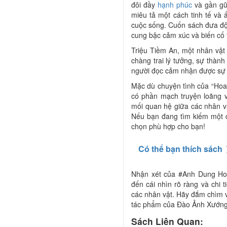
đôi đầy
hạnh phúc
và gần gũ
miêu tả một cách tinh tế và
cuộc sống. Cuốn sách đưa độ
cung bậc cảm xúc và biến cố 
Triệu Tiềm An, một nhân vật
chàng trai lý tưởng, sự thà
người đọc cảm nhận được sự 
Mặc dù chuyện tình của “Hoa
có phần mạch truyện loãng và
mối quan hệ giữa các nhân vậ
Nếu bạn đang tìm kiếm một c
chọn phù hợp cho bạn!
Có thể bạn thích sách
Nhận xét của #Anh Dung Ho
đến cái nhìn rõ ràng và chi 
các nhân vật. Hãy đắm chìm 
tác phẩm của Đào Ảnh Xướng
Sách Liên Quan: