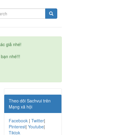
ác giả nhé!
 bạn nhé!!!
Theo dõi Sachvui trên
Mạng xã hội
Facebook
|
Twitter
|
Pinterest
|
Youtube
|
Tiktok