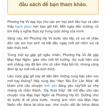
đầu sách để bạn tham khảo.
Phương Hạ Vũ dạy học cho các em học sinh tiểu học và cảm
thấy
hạnh phúc
hơn bao giờ hết. Mỗi ngày đến trường, cô
tìm thấy ý nghĩa thực sự trong cuộc sống của mình.
Sáng nay, khi Phương Hạ Vũ bước vào lớp, cô vui vẻ chào
đón các em học sinh và bắt đầu ngày mới với niềm vui và
kiến thức mới.
Trong một sự gặp gỡ ngẫu nhiên, Phương Hạ Vũ đã gặp
Mạc Hạo Ngôn, giáo viên mới tới trường. Sự xuất hiện của
anh chàng này đã làm cho cô cảm thấy bối rối, nhưng cũng
đem lại sự mới mẻ và kích thích.
Liệu cuộc gặp gỡ này sẽ dẫn đến những cung bậc cảm xúc
mới hay không? Hãy cùng đọc “Hẹn Yêu Em Lần Nữa” để
khám phá câu chuyện
tình yêu
đáng yêu này!Với sự nhẹ
nhàng và chân thành, “Dạ thưa thầy” đã mở đầu cho câu
chuyện của Mạc Hạo Ngôn và Phương Hạ Vũ. Dường như
dù bước đi về phía trước, nhưng ánh nhìn của Mạc Hạo
Ngôn vẫn đọng lại phía sau, như muốn giữ lấy bóng dáng