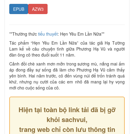
EPUB
AZW3
**Thường thức
tiểu thuyết
: Hẹn Yêu Em Lần Nữa**
Tác phẩm “Hẹn Yêu Em Lần Nữa” của tác giả Hạ Tường
Lam kể về câu chuyện tình giữa Phương Hạ Vũ và người
đàn ông cô theo đuổi suốt 11 năm.
Cảnh đồi chè xanh mơn mởn trong sương mù, nắng mai ấm
áp đong đầy sự sống đã làm cho Phương Hạ Vũ cảm thấy
yên bình. Hai năm trước, cô đến vùng núi để trốn tránh quá
khứ, nhưng nụ cười của các em nhỏ đã mang lại hy vọng
mới cho cuộc sống của cô.
Hiện tại toàn bộ link tải đã bị gỡ
khỏi sachvui,
trang web chỉ còn lưu thông tin