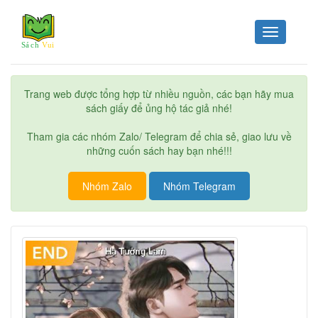
Toggle
navigation
Trang web được tổng hợp từ nhiều nguồn, các bạn hãy mua
sách giấy để ủng hộ tác giả nhé!
Tham gia các nhóm Zalo/ Telegram để chia sẻ, giao lưu về
những cuốn sách hay bạn nhé!!!
Nhóm Zalo
Nhóm Telegram