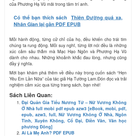
của Phương Hạ Vũ mãi trong tâm trí anh.
Có thể bạn thích sách
Thiên Đường quá xa,
Nhân Gian lại gần PDF EPUB
Mỗi hành động, từng cử chỉ của họ, đều khiến cho trái tim
chúng ta rung động. Mỗi suy nghĩ, từng lời nói đều là những
xúc cảm sâu thẳm mà Mạc Hạo Ngôn và Phương Hạ Vũ
dành cho nhau. Những khoảnh khắc đau lòng, nhưng cũng
đầy ý nghĩa.
Mời bạn khám phá thêm về điều này trong cuốn sách “Hẹn
Yêu Em Lần Nữa” của tác giả Hạ Tường Lam.Đón đọc và trải
nghiệm cảm xúc qua từng trang sách, bạn nhé!
Sách Liên Quan:
Đại Quản Gia Tiểu Nương Tử – Nữ Vương Không
Ở Nhà full mobi pdf epub azw3 [eBook, mobi, pdf,
epub, azw3, full, Nữ Vương Không Ở Nhà, Ngôn
Tình, Xuyên Không, Cổ Đại, Điền Văn, Văn học
phương Đông]
Ai Là Mẹ Anh? PDF EPUB