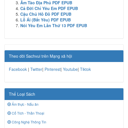
Âm Tào Địa Phủ PDF EPUB
Cả Đời Chỉ Yêu Em PDF EPUB
Cậu Chủ Hồ Đồ PDF EPUB
Lỗ Ái (Bắt Yêu) PDF EPUB
Nói Yêu Em Lần Thứ 13 PDF EPUB
Theo dõi Sachvui trên Mạng xã hội
Facebook
|
Twitter
|
Pinterest
|
Youtube
|
Tiktok
Thể Loại Sách
Ẩm thực - Nấu ăn
Cổ Tích - Thần Thoại
Công Nghệ Thông Tin