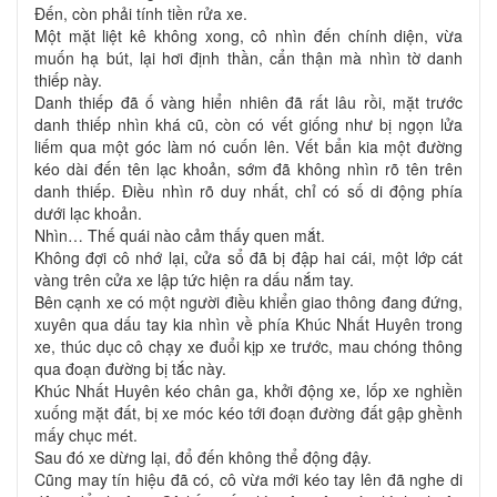
Đến, còn phải tính tiền rửa xe.
Một mặt liệt kê không xong, cô nhìn đến chính diện, vừa
muốn hạ bút, lại hơi định thần, cẩn thận mà nhìn tờ danh
thiếp này.
Danh thiếp đã ố vàng hiển nhiên đã rất lâu rồi, mặt trước
danh thiếp nhìn khá cũ, còn có vết giống như bị ngọn lửa
liếm qua một góc làm nó cuốn lên. Vết bẩn kia một đường
kéo dài đến tên lạc khoản, sớm đã không nhìn rõ tên trên
danh thiếp. Điều nhìn rõ duy nhất, chỉ có số di động phía
dưới lạc khoản.
Nhìn… Thế quái nào cảm thấy quen mắt.
Không đợi cô nhớ lại, cửa sổ đã bị đập hai cái, một lớp cát
vàng trên cửa xe lập tức hiện ra dấu nắm tay.
Bên cạnh xe có một người điều khiển giao thông đang đứng,
xuyên qua dấu tay kia nhìn về phía Khúc Nhất Huyên trong
xe, thúc dục cô chạy xe đuổi kịp xe trước, mau chóng thông
qua đoạn đường bị tắc này.
Khúc Nhất Huyên kéo chân ga, khởi động xe, lốp xe nghiền
xuống mặt đất, bị xe móc kéo tới đoạn đường đất gập ghềnh
mấy chục mét.
Sau đó xe dừng lại, đổ đến không thể động đậy.
Cũng may tín hiệu đã có, cô vừa mới kéo tay lên đã nghe di