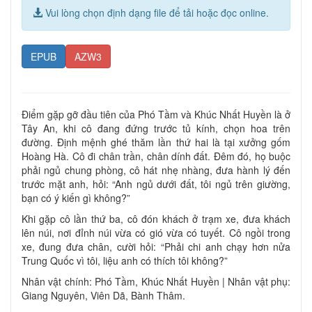
Vui lòng chọn định dạng file để tải hoặc đọc online.
EPUB
AZW3
Điểm gặp gỡ đầu tiên của Phó Tầm và Khúc Nhất Huyền là ở
Tây An, khi cô đang đứng trước tủ kính, chọn hoa trên
đường. Định mệnh ghé thăm lần thứ hai là tại xưởng gốm
Hoàng Hà. Cô đi chân trần, chân dính đất. Đêm đó, họ buộc
phải ngủ chung phòng, cô hát nhẹ nhàng, đưa hành lý đến
trước mặt anh, hỏi: “Anh ngủ dưới đất, tôi ngủ trên giường,
bạn có ý kiến gì không?”
Khi gặp cô lần thứ ba, cô đón khách ở trạm xe, đưa khách
lên núi, nơi đỉnh núi vừa có gió vừa có tuyết. Cô ngồi trong
xe, đung đưa chân, cười hỏi: “Phải chi anh chạy hơn nửa
Trung Quốc vì tôi, liệu anh có thích tôi không?”
Nhân vật chính: Phó Tầm, Khúc Nhất Huyền | Nhân vật phụ:
Giang Nguyên, Viên Dã, Bành Thâm.