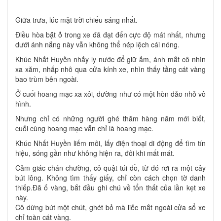
Giữa trưa, lúc mặt trời chiếu sáng nhất.
Điều hòa bậ́t ỏ̉ trong xe đã đạt đến cực độ mát nhất, nhưng
dưới ánh nắng này vẫn không thể né́p lệ̣ch cái nóng.
Khúc Nhất Huyền nhấy ly nước để giữ ấm, ánh mắt cô nhìn
xa xăm, nhấp nhô qua cửa kính xe, nhìn thấy tầng cát vàng
bao trùm bên ngoài.
Ở cuối hoang mạc xa xôi, dường như có một hòn đảo nhỏ vô
hình.
Nhưng chỉ có những người ghé thăm hàng năm mới biết,
cuối cùng hoang mạc vẫn chỉ là hoang mạc.
Khúc Nhất Huyền liếm môi, lấy điện thoại di động để tìm tín
hiệu, sóng gần như không hiện ra, đôi khi mất mát.
Cảm giác chán chường, cô quật túi đồ, từ đó rơi ra một cây
bút lông. Không tìm thấy giấy, chỉ còn cách chọn tờ danh
thiếp.Đã ố vàng, bắt đầu ghi chú về tổn thất của lần kẹt xe
này.
Cô dừng bút một chút, ghét bỏ mà liếc mắt ngoài cửa sổ xe
chỉ toàn cát vàng.