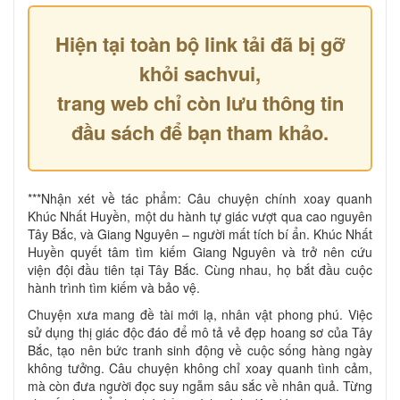
Hiện tại toàn bộ link tải đã bị gỡ
khỏi sachvui,
trang web chỉ còn lưu thông tin
đầu sách để bạn tham khảo.
***Nhận xét về tác phẩm: Câu chuyện chính xoay quanh
Khúc Nhất Huyền, một du hành tự giác vượt qua cao nguyên
Tây Bắc, và Giang Nguyên – người mất tích bí ẩn. Khúc Nhất
Huyền quyết tâm tìm kiếm Giang Nguyên và trở nên cứu
viện đội đầu tiên tại Tây Bắc. Cùng nhau, họ bắt đầu cuộc
hành trình tìm kiếm và bảo vệ.
Chuyện xưa mang đề tài mới lạ, nhân vật phong phú. Việc
sử dụng thị giác độc đáo để mô tả vẻ đẹp hoang sơ của Tây
Bắc, tạo nên bức tranh sinh động về cuộc sống hàng ngày
không tưởng. Câu chuyện không chỉ xoay quanh tình cảm,
mà còn đưa người đọc suy ngẫm sâu sắc về nhân quả. Từng