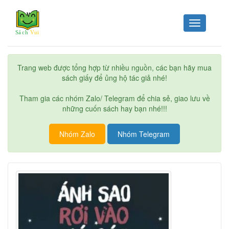
Toggle
navigation
Trang web được tổng hợp từ nhiều nguồn, các bạn hãy mua
sách giấy để ủng hộ tác giả nhé!
Tham gia các nhóm Zalo/ Telegram để chia sẻ, giao lưu về
những cuốn sách hay bạn nhé!!!
Nhóm Zalo
Nhóm Telegram