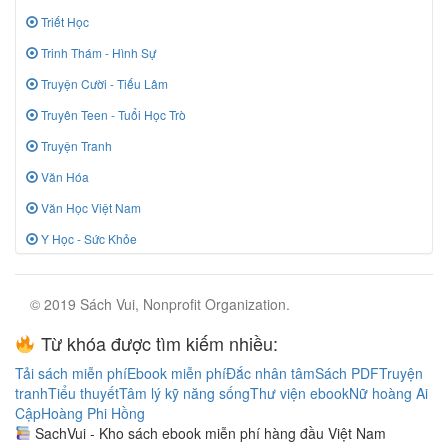
Triết Học
Trinh Thám - Hình Sự
Truyện Cười - Tiếu Lâm
Truyên Teen - Tuổi Học Trò
Truyện Tranh
Văn Hóa
Văn Học Việt Nam
Y Học - Sức Khỏe
© 2019 Sách Vui, Nonprofit Organization.
Từ khóa được tìm kiếm nhiều:
Tải sách miễn phí
Ebook miễn phí
Đắc nhân tâm
Sách PDF
Truyện
tranh
Tiểu thuyết
Tâm lý kỹ năng sống
Thư viện ebook
Nữ hoàng Ai
Cập
Hoàng Phi Hồng
SachVui - Kho sách ebook miễn phí hàng đầu Việt Nam