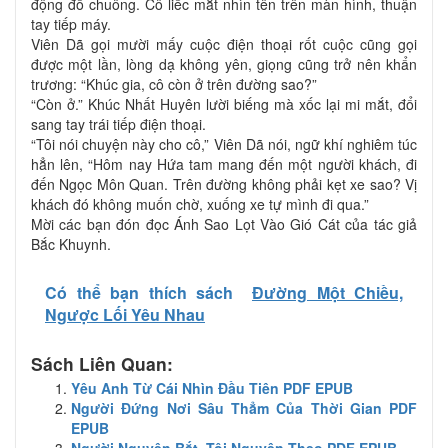
động đổ chuông. Cô liếc mắt nhìn tên trên màn hình, thuận
tay tiếp máy.
Viên Dã gọi mười mấy cuộc điện thoại rốt cuộc cũng gọi
được một lần, lòng dạ không yên, giọng cũng trở nên khẩn
trương: “Khúc gia, cô còn ở trên đường sao?”
“Còn ở.” Khúc Nhất Huyên lười biếng mà xốc lại mi mắt, đổi
sang tay trái tiếp điện thoại.
“Tôi nói chuyện này cho cô,” Viên Dã nói, ngữ khí nghiêm túc
hẳn lên, “Hôm nay Hứa tam mang đến một người khách, đi
đến Ngọc Môn Quan. Trên đường không phải kẹt xe sao? Vị
khách đó không muốn chờ, xuống xe tự mình đi qua.”
Mời các bạn đón đọc Ánh Sao Lọt Vào Gió Cát của tác giả
Bắc Khuynh.
Có thể bạn thích sách
Đường Một Chiều,
Ngược Lối Yêu Nhau
Sách Liên Quan:
Yêu Anh Từ Cái Nhìn Đầu Tiên PDF EPUB
Người Đứng Nơi Sâu Thẳm Của Thời Gian PDF
EPUB