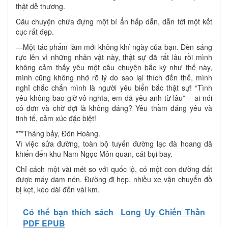
thật dễ thương.
Câu chuyện chứa đựng một bí ẩn hấp dẫn, dẫn tới một kết
cục rất đẹp.
—Một tác phẩm làm mới không khí ngày của bạn. Đèn sáng
rực lên vì những nhân vật này, thật sự đã rất lâu rồi mình
không cảm thấy yêu một câu chuyện bắc kỳ như thế này,
mình cũng không nhớ rõ lý do sao lại thích đến thế, mình
nghĩ chắc chắn mình là người yêu biển bắc thật sự! “Tình
yêu không bao giờ vô nghĩa, em đã yêu anh từ lâu” – ai nói
cô đơn và chờ đợi là không đáng? Yêu thầm đáng yêu và
tinh tế, cảm xúc đặc biệt!
***Tháng bảy, Đôn Hoàng.
Vì việc sửa đường, toàn bộ tuyến đường lạc đà hoang dã
khiến đến khu Nam Ngọc Môn quan, cát bụi bay.
Chỉ cách một vài mét so với quốc lộ, có một con đường đất
được máy dam nén. Đường đi hẹp, nhiều xe vận chuyển đồ
bị kẹt, kéo dài đến vài km.
Có thể bạn thích sách
Long Uy Chiến Thần
PDF EPUB