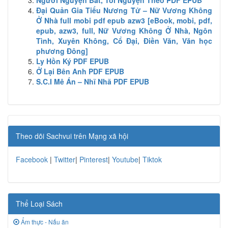
Người Nguyện Bắt, Tôi Nguyện Theo PDF EPUB
Đại Quản Gia Tiểu Nương Tử – Nữ Vương Không
Ở Nhà full mobi pdf epub azw3 [eBook, mobi, pdf,
epub, azw3, full, Nữ Vương Không Ở Nhà, Ngôn
Tình, Xuyên Không, Cổ Đại, Điền Văn, Văn học
phương Đông]
Ly Hồn Ký PDF EPUB
Ở Lại Bên Anh PDF EPUB
S.C.I Mê Án – Nhĩ Nhã PDF EPUB
Theo dõi Sachvui trên Mạng xã hội
Facebook
|
Twitter
|
Pinterest
|
Youtube
|
Tiktok
Thể Loại Sách
Ẩm thực - Nấu ăn