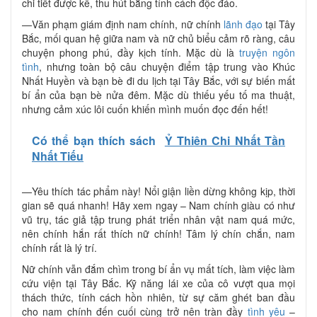
chi tiết được kể, thu hút bằng tính cách độc đáo.
—Văn phạm giám định nam chính, nữ chính
lãnh đạo
tại Tây
Bắc, mối quan hệ giữa nam và nữ chủ biểu cảm rõ ràng, câu
chuyện phong phú, đầy kịch tính. Mặc dù là
truyện ngôn
tình
, nhưng toàn bộ câu chuyện điểm tập trung vào Khúc
Nhất Huyền và bạn bè đi du lịch tại Tây Bắc, với sự biến mất
bí ẩn của bạn bè nửa đêm. Mặc dù thiếu yếu tố ma thuật,
nhưng cảm xúc lôi cuốn khiến mình muốn đọc đến hết!
Có thể bạn thích sách
Ỷ Thiên Chi Nhất Tần
Nhất Tiếu
—Yêu thích tác phẩm này! Nổi giận liền dừng không kịp, thời
gian sẽ quá nhanh! Hãy xem ngay – Nam chính giàu có như
vũ trụ, tác giả tập trung phát triển nhân vật nam quá mức,
nên chính hắn rất thích nữ chính! Tâm lý chín chắn, nam
chính rất là lý trí.
Nữ chính vẫn đắm chìm trong bí ẩn vụ mất tích, làm việc làm
cứu viện tại Tây Bắc. Kỹ năng lái xe của cô vượt qua mọi
thách thức, tính cách hồn nhiên, từ sự căm ghét ban đầu
cho nam chính đến cuối cùng trở nên tràn đầy
tình yêu
–