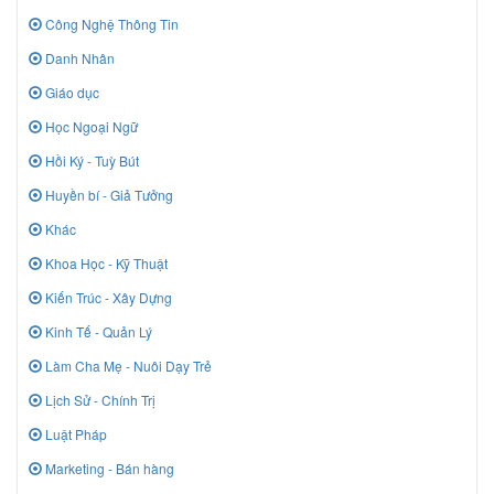
Công Nghệ Thông Tin
Danh Nhân
Giáo dục
Học Ngoại Ngữ
Hồi Ký - Tuỳ Bút
Huyền bí - Giả Tưởng
Khác
Khoa Học - Kỹ Thuật
Kiến Trúc - Xây Dựng
Kinh Tế - Quản Lý
Làm Cha Mẹ - Nuôi Dạy Trẻ
Lịch Sử - Chính Trị
Luật Pháp
Marketing - Bán hàng