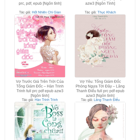
prc, pdf, epub [Ngôn tình]
azw3 [Ngôn Tình]
Tác giả:
Hốt Nhiên Chi Gian
Tác giả:
Thục Khách
Vợ Trước Giá Trên Trời Của
Vợ Yêu: Tổng Giám Đốc
Tổng Giám Đốc – Hàn Trinh
Phóng Ngựa Tới Đây – Lăng
Trinh full prc pdf epub azw3
Thanh Điểu full prc pdf epub
[Ngôn tình]
azw3 [Ngôn tình]
Tác giả:
Hàn Trinh Trinh
Tác giả:
Lăng Thanh Điểu