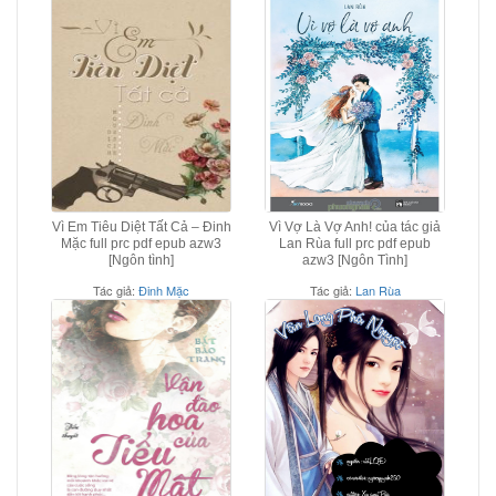
Vì Em Tiêu Diệt Tất Cả – Đinh
Vì Vợ Là Vợ Anh! của tác giả
Mặc full prc pdf epub azw3
Lan Rùa full prc pdf epub
[Ngôn tình]
azw3 [Ngôn Tình]
Tác giả:
Đinh Mặc
Tác giả:
Lan Rùa