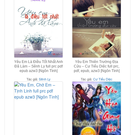
Yêu Em Là Điều Tốt Nhất Anh
Yêu Em Thiên Trường Địa
Đã Làm – Sênh Ly full prc pdf
Cửu – Cư Tiểu Diệc full prc,
epub azw3 [Ngôn Tình]
pdf, epub, azw3 [Ngôn Tình]
Tác giả:
Sênh Ly
Tác giả:
Cư Tiểu Diệc