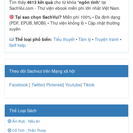
Tìm thấy
4613 kết quả
cho từ khóa "
ngôn tình
" tại
SachVui.com - Thư viện ebook miễn phí lớn nhất Việt Nam.
Tại sao chọn SachVui?
Miễn phí 100% • Đa định dạng
(PDF, EPUB, MOBI) • Thư viện khổng lồ • Cập nhật thường
xuyên
Thể loại phổ biến:
Tiểu thuyết
•
Tâm lý
•
Truyện tranh
•
Self help
Theo dõi Sachvui trên Mạng xã hội
Facebook
|
Twitter
|
Pinterest
|
Youtube
|
Tiktok
Thể Loại Sách
Ẩm thực - Nấu ăn
Cổ Tích - Thần Thoại