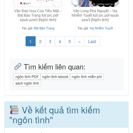
Vận Đào Hoa Của Tiểu Mật –
Vân Long Phá Nguyệt – Hạ
Bát Bảo Trang full prc pdf
Nhiễm Tuyết full prc pdf epub
epub azw3 [Ngôn tình]
azw3 [Ngôn tình]
Tác giả:
Bát Bảo Trang
Tác giả:
Hạ Nhiễm Tuyết
1
2
3
4
5
»
Last
Tìm kiếm liên quan:
ngôn tình PDF
ngôn tình ebook
ngôn tình miễn phí
sách ngôn tình
Về kết quả tìm kiếm
"ngôn tình"