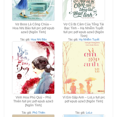
Vợ Boss Là Công Chúa –
Vợ Cũ Bị Câm Của Tổng Tài
Hoa Nhị Bảo full prc pdf epub
Bạc Tình – Hạ Nhiễm Tuyết
azw3 [Ngôn Tình]
full prc pdf epub azw3 [Ngôn
Tình]
Tác giả:
Hoa Nhị Bảo
Tác giả:
Hạ Nhiễm Tuyết
Vinh Hoa Phú Quý – Phủ
Vì Em Gặp Anh – LoLo full prc
Thiên full prc pdf epub azw3
pdf epub azw3 [Ngôn Tình]
[Ngôn Tình]
Tác giả:
Phủ Thiên
Tác giả:
LoLo