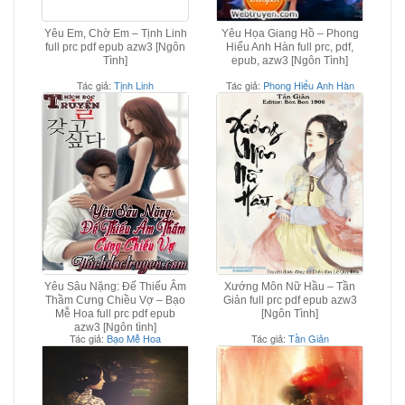
Yêu Em, Chờ Em – Tịnh Linh
Yêu Họa Giang Hồ – Phong
full prc pdf epub azw3 [Ngôn
Hiểu Anh Hàn full prc, pdf,
Tình]
epub, azw3 [Ngôn Tình]
Tác giả:
Tịnh Linh
Tác giả:
Phong Hiểu Anh Hàn
Yêu Sâu Nặng: Đế Thiếu Âm
Xướng Môn Nữ Hầu – Tần
Thầm Cưng Chiều Vợ – Bạo
Giản full prc pdf epub azw3
Mễ Hoa full prc pdf epub
[Ngôn Tình]
azw3 [Ngôn tình]
Tác giả:
Bạo Mễ Hoa
Tác giả:
Tần Giản