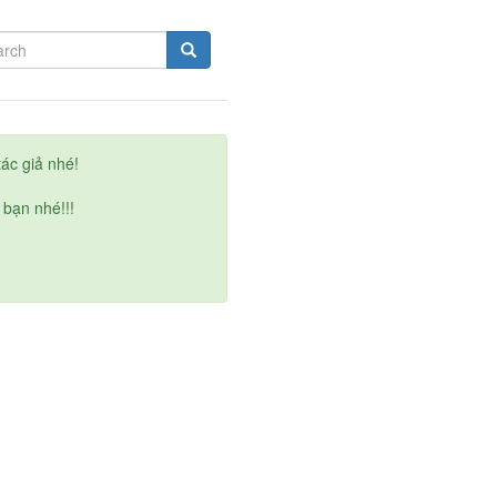
ác giả nhé!
 bạn nhé!!!