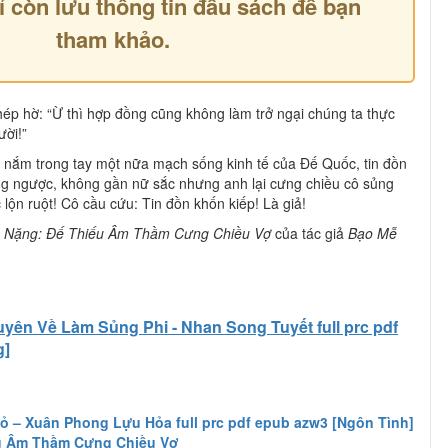
ỉ còn lưu thông tin đầu sách để bạn
tham khảo.
p hờ: “Ừ thì hợp đồng cũng không làm trở ngại chúng ta thực
ười!”
, nắm trong tay một nữa mạch sống kinh tế của Đế Quốc, tin đồn
ng ngược, không gần nữ sắc nhưng anh lại cưng chiều cô sủng
 lộn ruột! Cô cầu cứu: Tin đồn khốn kiếp! Là giả!
 Nặng: Đế Thiếu Âm Thầm Cưng Chiều Vợ
của tác giả
Bạo Mễ
yên Về Làm Sủng Phi - Nhan Song Tuyết full prc pdf
g]
 – Xuân Phong Lựu Hỏa full prc pdf epub azw3 [Ngôn Tình]
u Âm Thầm Cưng Chiều Vợ