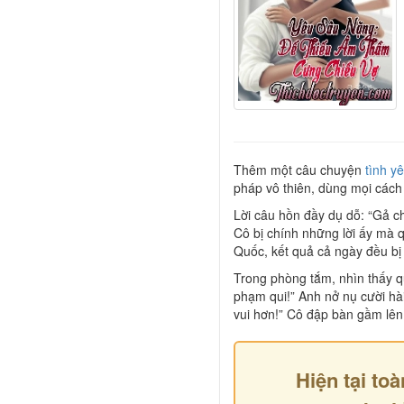
Thêm một câu chuyện
tình y
pháp vô thiên, dùng mọi cách
Lời câu hồn đầy dụ dỗ: “Gả cho
Cô bị chính những lời ấy mà 
Quốc, kết quả cả ngày đều bị
Trong phòng tắm, nhìn thấy qu
phạm qui!” Anh nở nụ cười hài
vui hơn!” Cô đập bàn gầm lên
Hiện tại toà