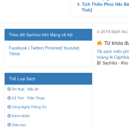
Tịch Thiếu Phúc Hắc Bá
Tình]
© 2019 Sách Vui, 
Theo dõi Sachvui trên Mạng xã hội
Từ khóa đư
Facebook
|
Twitter
|
Pinterest
|
Youtube
|
Tải sách miễn phí
Tiktok
hoàng Ai Cập
Hoà
SachVui - Kho
Thể Loại Sách
Ẩm thực - Nấu ăn
Cổ Tích - Thần Thoại
Công Nghệ Thông Tin
Danh Nhân
Giáo dục