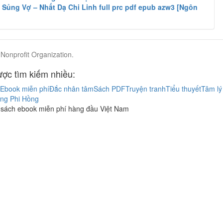
 Sủng Vợ – Nhất Dạ Chi Linh full prc pdf epub azw3 [Ngôn
Nonprofit Organization.
ợc tìm kiếm nhiều:
Ebook miễn phí
Đắc nhân tâm
Sách PDF
Truyện tranh
Tiểu thuyết
Tâm lý
ng Phi Hồng
 sách ebook miễn phí hàng đầu Việt Nam