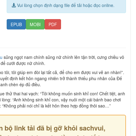
Vui lòng chọn định dạng file để tải hoặc đọc online.
EPUB
MOBI
PDF
êu
sủng ngọt nam chính sủng nữ chính lên tận trời, cưng chiều vô
 để cưới được nữ chính.
 tôi, tôi giúp em đòi lại tất cả, để cho em được vui vẻ an nhàn!”.
quyết định kết hôn ngang nhiên trở thành thiếu phu nhân của Đế
 anh chèn ép đủ điều.
e thử thai hai vạch: “Tôi không muốn sinh khỉ con! Chết tiệt, anh
 lòng: “Anh không sinh khỉ con, vậy nuôi một cái bánh bao chơi
: “Không phải nói chỉ là kết hôn theo hợp đồng thôi sao…”
n bộ link tải đã bị gỡ khỏi sachvui,