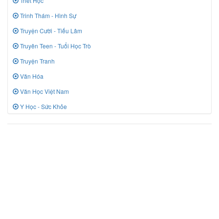
Triết Học
Trinh Thám - Hình Sự
Truyện Cười - Tiếu Lâm
Truyên Teen - Tuổi Học Trò
Truyện Tranh
Văn Hóa
Văn Học Việt Nam
Y Học - Sức Khỏe
© 2019 Sách Vui, Nonprofit Organization.
🔥 Từ khóa được tìm kiếm nhiều:
Tải sách miễn phí
Ebook miễn phí
Đắc nhân tâm
Sách PDF
Truyện
tranh
Tiểu thuyết
Tâm lý kỹ năng sống
Thư viện ebook
Nữ hoàng Ai
Cập
Hoàng Phi Hồng
📚 SachVui - Kho sách ebook miễn phí hàng đầu Việt Nam