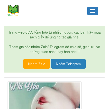
Toggle
navigation
Trang web được tổng hợp từ nhiều nguồn, các bạn hãy mua
sách giấy để ủng hộ tác giả nhé!
Tham gia các nhóm Zalo/ Telegram để chia sẻ, giao lưu về
những cuốn sách hay bạn nhé!!!
Nhóm Zalo
Nhóm Telegram