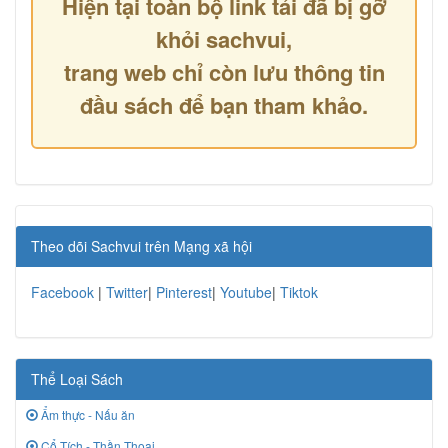
Hiện tại toàn bộ link tải đã bị gỡ
khỏi sachvui,
trang web chỉ còn lưu thông tin
đầu sách để bạn tham khảo.
Theo dõi Sachvui trên Mạng xã hội
Facebook
|
Twitter
|
Pinterest
|
Youtube
|
Tiktok
Thể Loại Sách
Ẩm thực - Nấu ăn
Cổ Tích - Thần Thoại