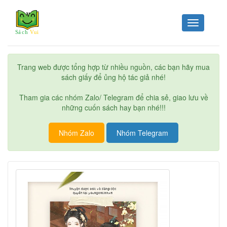
Toggle
navigation
Trang web được tổng hợp từ nhiều nguồn, các bạn hãy mua
sách giấy để ủng hộ tác giả nhé!
Tham gia các nhóm Zalo/ Telegram để chia sẻ, giao lưu về
những cuốn sách hay bạn nhé!!!
Nhóm Zalo
Nhóm Telegram