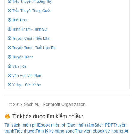
Tiểu Thuyết Phương Tây
Tiểu Thuyết Trung Quốc
Triết Học
Trinh Thám - Hình Sự
Truyện Cười - Tiếu Lâm
Truyên Teen - Tuổi Học Trò
Truyện Tranh
Văn Hóa
Văn Học Việt Nam
Y Học - Sức Khỏe
© 2019 Sách Vui, Nonprofit Organization.
Từ khóa được tìm kiếm nhiều:
Tải sách miễn phí
Ebook miễn phí
Đắc nhân tâm
Sách PDF
Truyện
tranh
Tiểu thuyết
Tâm lý kỹ năng sống
Thư viện ebook
Nữ hoàng Ai