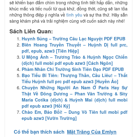
sẽ khiến bạn đắm chìm trong những tình tiết hấp dẫn, những
khúc mắc và tiếc nuối từ quá khứ, đồng thời, cũng sẽ lan tỏa
những thông điệp ý nghĩa về
tình yêu
và sự tha thứ. Hãy sẵn
sàng khám phá và trải nghiệm cùng với cuốn sách này nhé!
Sách Liên Quan:
Huynh Sủng – Trường Câu Lạc Nguyệt PDF EPUB
Biên Hoang Truyền Thuyết – Huỳnh Dị full prc,
pdf, epub, azw3 [Tiên Hiệp]
U Mộng Ảnh – Trương Trào & Huỳnh Ngọc Chiến
(dịch) full mobi pdf epub azw3 [Cách Ngôn]
Phàm Nhân Chi Trường Sinh Tiên Đạo PDF EPUB
Bạo Tiếu Bĩ Tiên: Thượng Thần, Cầu Liêu! – Thất
Tiểu Huỳnh full prc pdf epub azw3 [Huyền Ảo]
Chuyện Những Người An Nam Ở Paris Hay Sự
Thật Về Đông Dương – Phan Văn Trường & Sity
Maria Cotika (dịch) & Huỳnh Mai (dịch) full mobi
pdf epub azw3 [Hồi Ký]
Chào Em, Bảo Bối! – Dung Vô Tiên full mobi pdf
epub azw3 [Vườn Trường]
Có thể bạn thích sách
Mặt Trăng Của Emlyn