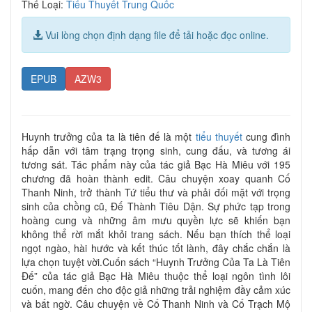
Thể Loại:
Tiểu Thuyết Trung Quốc
Vui lòng chọn định dạng file để tải hoặc đọc online.
EPUB
AZW3
Huynh trưởng của ta là tiên đế là một
tiểu thuyết
cung đình
hấp dẫn với tâm trạng trọng sinh, cung đấu, và tương ái
tương sát. Tác phẩm này của tác giả Bạc Hà Miêu với 195
chương đã hoàn thành edit. Câu chuyện xoay quanh Cố
Thanh Ninh, trở thành Tứ tiểu thư và phải đối mặt với trọng
sinh của chồng cũ, Đế Thành Tiêu Dận. Sự phức tạp trong
hoàng cung và những âm mưu quyền lực sẽ khiến bạn
không thể rời mắt khỏi trang sách. Nếu bạn thích thể loại
ngọt ngào, hài hước và kết thúc tốt lành, đây chắc chắn là
lựa chọn tuyệt vời.Cuốn sách “Huynh Trưởng Của Ta Là Tiên
Đế” của tác giả Bạc Hà Miêu thuộc thể loại ngôn tình lôi
cuốn, mang đến cho độc giả những trải nghiệm đầy cảm xúc
và bất ngờ. Câu chuyện về Cố Thanh Ninh và Cố Trạch Mộ