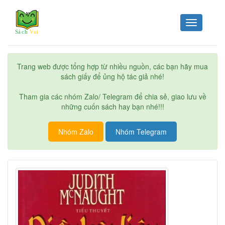
Toggle
navigation
Trang web được tổng hợp từ nhiều nguồn, các bạn hãy mua
sách giấy để ủng hộ tác giả nhé!
Tham gia các nhóm Zalo/ Telegram để chia sẻ, giao lưu về
những cuốn sách hay bạn nhé!!!
Nhóm Zalo
Nhóm Telegram