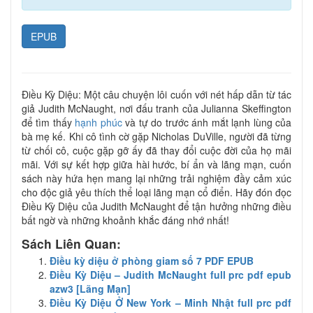
EPUB
Điều Kỳ Diệu: Một câu chuyện lôi cuốn với nét hấp dẫn từ tác
giả Judith McNaught, nơi đấu tranh của Julianna Skeffington
để tìm thấy
hạnh phúc
và tự do trước ánh mắt lạnh lùng của
bà mẹ kế. Khi cô tình cờ gặp Nicholas DuVille, người đã từng
từ chối cô, cuộc gặp gỡ ấy đã thay đổi cuộc đời của họ mãi
mãi. Với sự kết hợp giữa hài hước, bí ẩn và lãng mạn, cuốn
sách này hứa hẹn mang lại những trải nghiệm đầy cảm xúc
cho độc giả yêu thích thể loại lãng mạn cổ điển. Hãy đón đọc
Điều Kỳ Diệu của Judith McNaught để tận hưởng những điều
bất ngờ và những khoảnh khắc đáng nhớ nhất!
Sách Liên Quan:
Điều kỳ diệu ở phòng giam số 7 PDF EPUB
Điều Kỳ Diệu – Judith McNaught full prc pdf epub
azw3 [Lãng Mạn]
Điều Kỳ Diệu Ở New York – Minh Nhật full prc pdf