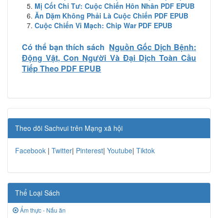
Mị Cốt Chi Tư: Cuộc Chiến Hôn Nhân PDF EPUB
Ăn Dặm Không Phải Là Cuộc Chiến PDF EPUB
Cuộc Chiến Vi Mạch: Chip War PDF EPUB
Có thể bạn thích sách
Nguồn Gốc Dịch Bệnh:
Động Vật, Con Người Và Đại Dịch Toàn Cầu
Tiếp Theo PDF EPUB
Theo dõi Sachvui trên Mạng xã hội
Facebook
|
Twitter
|
Pinterest
|
Youtube
|
Tiktok
Thể Loại Sách
Ẩm thực - Nấu ăn