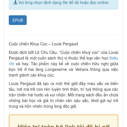
Vui lòng chọn định dạng file để tải hoặc đọc online.
EPUB
Cuộc chiến Khuy Cúc – Louis Pergaud
Được dịch bởi Lê Chu Cầu, “Cuộc chiến khuy cúc” của Louis
Pergaud là một cuốn sách thú vị thuộc thể loại văn học
thiếu
nhi
và hay. Tác phẩm này kể về cuộc chiến hữu nghị giữa
bọn trẻ ở hai làng Longeverne và Velrans thông qua việc
tranh giành các khuy cúc.
Louis Pergaud đã tạo ra một thế giới đầy màu sắc và biến
tấu, nơi mà trẻ con rèn luyện tinh thần, trí tuệ thông qua các
trận chiến hài hước và vui nhộn. Mỗi trang sách đều ẩn chứa
những bài học và giá trị nhân văn sâu sắc, khơi gợi sự trẻ
trung và hồn nhiên trong lòng độc giả.
Hiện tại toàn bộ link tải đã bị gỡ