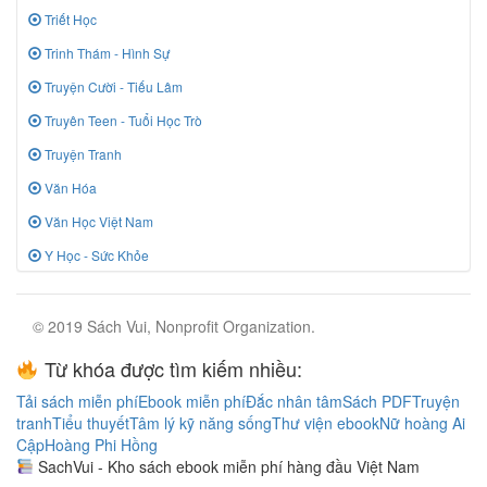
Triết Học
Trinh Thám - Hình Sự
Truyện Cười - Tiếu Lâm
Truyên Teen - Tuổi Học Trò
Truyện Tranh
Văn Hóa
Văn Học Việt Nam
Y Học - Sức Khỏe
© 2019 Sách Vui, Nonprofit Organization.
Từ khóa được tìm kiếm nhiều:
Tải sách miễn phí
Ebook miễn phí
Đắc nhân tâm
Sách PDF
Truyện
tranh
Tiểu thuyết
Tâm lý kỹ năng sống
Thư viện ebook
Nữ hoàng Ai
Cập
Hoàng Phi Hồng
SachVui - Kho sách ebook miễn phí hàng đầu Việt Nam