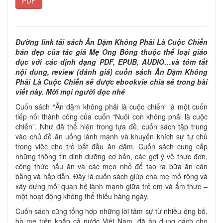
PDF
Đường link tải sách Ăn Dặm Không Phải Là Cuộc Chiến
bản đẹp của tác giả Mẹ Ong Bông thuộc thể loại giáo
dục với các định dạng PDF, EPUB, AUDIO…và tóm tắt
nội dung, review (đánh giá) cuốn sách Ăn Dặm Không
Phải Là Cuộc Chiến sẽ được ebookvie chia sẻ trong bài
viết này. Mời mọi người đọc nhé
Cuốn sách “Ăn dặm không phải là cuộc chiến” là một cuốn
tiếp nối thành công của cuốn “Nuôi con không phải là cuộc
chiến”. Như đã thể hiện trong tựa đề, cuốn sách tập trung
vào chủ đề ăn uống lành mạnh và khuyến khích sự tự chủ
trong việc cho trẻ bắt đầu ăn dặm. Cuốn sách cung cấp
những thông tin dinh dưỡng cơ bản, các gợi ý về thực đơn,
công thức nấu ăn và các mẹo nhỏ để tạo ra bữa ăn cân
bằng và hấp dẫn. Đây là cuốn sách giúp cha mẹ mở rộng và
xây dựng mối quan hệ lành mạnh giữa trẻ em và ẩm thực –
một hoạt động không thể thiếu hàng ngày.
Cuốn sách cũng tổng hợp những lời tâm sự từ nhiều ông bố,
bà mẹ trên khắp cả nước Việt Nam, đã áp dụng cách cho