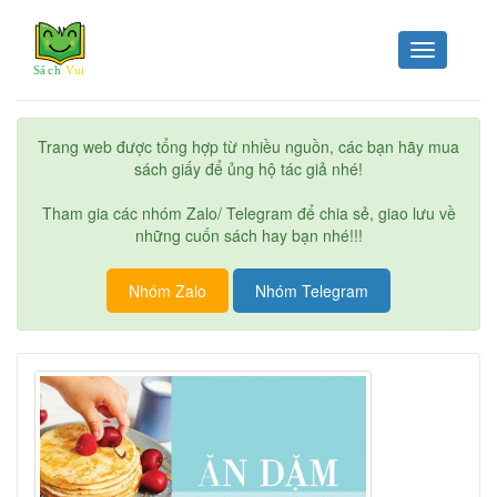
Toggle
navigation
Trang web được tổng hợp từ nhiều nguồn, các bạn hãy mua
sách giấy để ủng hộ tác giả nhé!
Tham gia các nhóm Zalo/ Telegram để chia sẻ, giao lưu về
những cuốn sách hay bạn nhé!!!
Nhóm Zalo
Nhóm Telegram