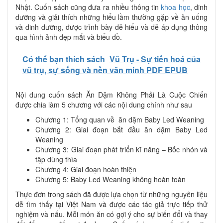
Nhật. Cuốn sách cũng đưa ra nhiều thông tin
khoa học
, dinh
dưỡng và giải thích những hiểu lầm thường gặp về ăn uống
và dinh dưỡng, được trình bày dễ hiểu và dễ áp dụng thông
qua hình ảnh đẹp mắt và biểu đồ.
Có thể bạn thích sách
Vũ Trụ - Sự tiến hoá của
vũ trụ, sự sống và nền văn minh PDF EPUB
Nội dung cuốn sách Ăn Dặm Không Phải Là Cuộc Chiến
được chia làm 5 chương với các nội dung chính như sau
Chương 1: Tổng quan về ăn dặm Baby Led Weaning
Chương 2: Giai đoạn bắt đầu ăn dặm Baby Led
Weaning
Chương 3: Giai đoạn phát triển kĩ năng – Bốc nhón và
tập dùng thìa
Chương 4: Giai đoạn hoàn thiện
Chương 5: Baby Led Weaning không hoàn toàn
Thực đơn trong sách đã được lựa chọn từ những nguyên liệu
dễ tìm thấy tại Việt Nam và được các tác giả trực tiếp thử
nghiệm và nấu. Mỗi món ăn có gợi ý cho sự biến đổi và thay