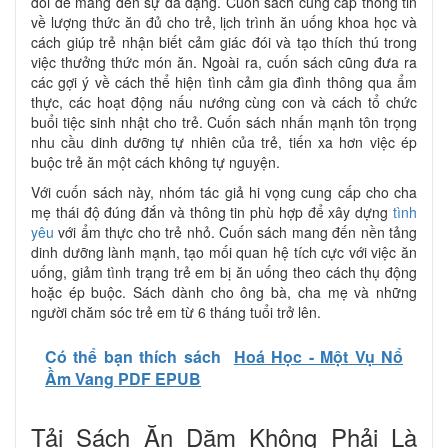
đổi để mang đến sự đa dạng. Cuốn sách cung cấp thông tin
về lượng thức ăn đủ cho trẻ, lịch trình ăn uống khoa học và
cách giúp trẻ nhận biết cảm giác đói và tạo thích thú trong
việc thưởng thức món ăn. Ngoài ra, cuốn sách cũng đưa ra
các gợi ý về cách thể hiện tình cảm gia đình thông qua ẩm
thực, các hoạt động nấu nướng cùng con và cách tổ chức
buổi tiệc sinh nhật cho trẻ. Cuốn sách nhấn mạnh tôn trọng
nhu cầu dinh dưỡng tự nhiên của trẻ, tiến xa hơn việc ép
buộc trẻ ăn một cách không tự nguyện.
Với cuốn sách này, nhóm tác giả hi vọng cung cấp cho cha
mẹ thái độ đúng đắn và thông tin phù hợp để xây dựng
tình
yêu
với ẩm thực cho trẻ nhỏ. Cuốn sách mang đến nền tảng
dinh dưỡng lành mạnh, tạo mối quan hệ tích cực với việc ăn
uống, giảm tình trạng trẻ em bị ăn uống theo cách thụ động
hoặc ép buộc. Sách dành cho ông bà, cha mẹ và những
người chăm sóc trẻ em từ 6 tháng tuổi trở lên.
Có thể bạn thích sách
Hoá Học - Một Vụ Nổ
Ầm Vang PDF EPUB
Tải Sách Ăn Dặm Không Phải Là