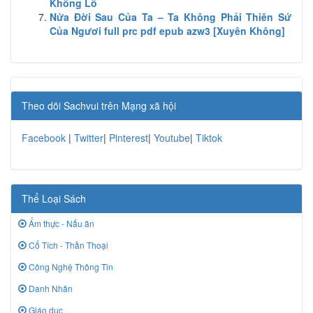
Khổng Lồ
Nửa Đời Sau Của Ta – Ta Không Phải Thiên Sứ
Của Ngươi full prc pdf epub azw3 [Xuyên Không]
Theo dõi Sachvui trên Mạng xã hội
Facebook
|
Twitter
|
Pinterest
|
Youtube
|
Tiktok
Thể Loại Sách
Ẩm thực - Nấu ăn
Cổ Tích - Thần Thoại
Công Nghệ Thông Tin
Danh Nhân
Giáo dục