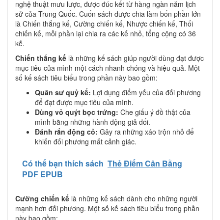
nghệ thuật mưu lược, được đúc kết từ hàng ngàn năm lịch
sử của Trung Quốc. Cuốn sách được chia làm bốn phần lớn
là Chiến thắng kế, Cường chiến kế, Nhược chiến kế, Thối
chiến kế, mỗi phần lại chia ra các kế nhỏ, tổng cộng có 36
kế.
Chiến thắng kế
là những kế sách giúp người dùng đạt được
mục tiêu của mình một cách nhanh chóng và hiệu quả. Một
số kế sách tiêu biểu trong phần này bao gồm:
Quân sư quỷ kế:
Lợi dụng điểm yếu của đối phương
để đạt được mục tiêu của mình.
Dùng vỏ quýt bọc trứng:
Che giấu ý đồ thật của
mình bằng những hành động giả dối.
Đánh rắn động cỏ:
Gây ra những xáo trộn nhỏ để
khiến đối phương mất cảnh giác.
Có thể bạn thích sách
Thẻ Điểm Cân Bằng
PDF EPUB
Cường chiến kế
là những kế sách dành cho những người
mạnh hơn đối phương. Một số kế sách tiêu biểu trong phần
này bao gồm: