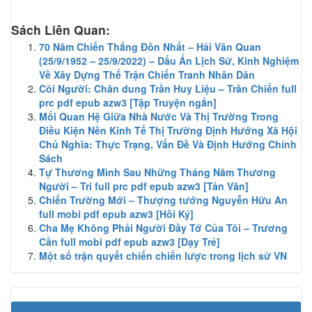
Sách Liên Quan:
70 Năm Chiến Thắng Đồn Nhất – Hải Vân Quan
(25/9/1952 – 25/9/2022) – Dấu Ấn Lịch Sử, Kinh Nghiệm
Về Xây Dựng Thế Trận Chiến Tranh Nhân Dân
Cõi Người: Chân dung Trần Huy Liệu – Trần Chiến full
prc pdf epub azw3 [Tập Truyện ngắn]
Mối Quan Hệ Giữa Nhà Nước Và Thị Trường Trong
Điều Kiện Nền Kinh Tế Thị Trường Định Hướng Xã Hội
Chủ Nghĩa: Thực Trạng, Vấn Đề Và Định Hướng Chính
Sách
Tự Thương Mình Sau Những Tháng Năm Thương
Người – Trí full prc pdf epub azw3 [Tản Văn]
Chiến Trường Mới – Thượng tướng Nguyễn Hữu An
full mobi pdf epub azw3 [Hồi Ký]
Cha Mẹ Không Phải Người Đầy Tớ Của Tôi – Trương
Cần full mobi pdf epub azw3 [Dạy Trẻ]
Một số trận quyết chiến chiến lược trong lịch sử VN