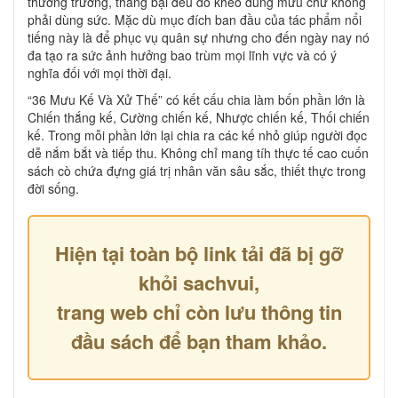
thương trường, thắng bại đều do khéo dùng mưu chứ không
phải dùng sức. Mặc dù mục đích ban đầu của tác phẩm nổi
tiếng này là để phục vụ quân sự nhưng cho đến ngày nay nó
đa tạo ra sức ảnh hưởng bao trùm mọi lĩnh vực và có ý
nghĩa đối với mọi thời đại.
“36 Mưu Kế Và Xử Thế” có kết cấu chia làm bốn phần lớn là
Chiến thắng kế, Cường chiến kế, Nhược chiến kế, Thối chiến
kế. Trong mỗi phần lớn lại chia ra các kế nhỏ giúp người đọc
dễ nắm bắt và tiếp thu. Không chỉ mang tíh thực tế cao cuốn
sách cò chứa đựng giá trị nhân văn sâu sắc, thiết thực trong
đời sống.
Hiện tại toàn bộ link tải đã bị gỡ
khỏi sachvui,
trang web chỉ còn lưu thông tin
đầu sách để bạn tham khảo.