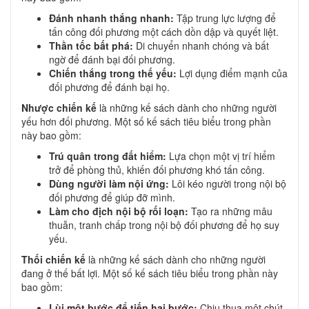
Đánh nhanh thắng nhanh:
Tập trung lực lượng để
tấn công đối phương một cách dồn dập và quyết liệt.
Thần tốc bất phá:
Di chuyển nhanh chóng và bất
ngờ để đánh bại đối phương.
Chiến thắng trong thế yếu:
Lợi dụng điểm mạnh của
đối phương để đánh bại họ.
Nhược chiến kế
là những kế sách dành cho những người
yếu hơn đối phương. Một số kế sách tiêu biểu trong phần
này bao gồm:
Trú quân trong đất hiểm:
Lựa chọn một vị trí hiểm
trở để phòng thủ, khiến đối phương khó tấn công.
Dùng người làm nội ứng:
Lôi kéo người trong nội bộ
đối phương để giúp đỡ mình.
Làm cho địch nội bộ rối loạn:
Tạo ra những mâu
thuẫn, tranh chấp trong nội bộ đối phương để họ suy
yếu.
Thối chiến kế
là những kế sách dành cho những người
đang ở thế bất lợi. Một số kế sách tiêu biểu trong phần này
bao gồm:
Lùi một bước để tiến hai bước:
Chịu thua một chút