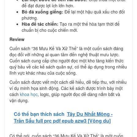
để đạt được lợi ích lớn hơn.
Bỏ đá xuống giếng:
Để lại một hậu quả xấu cho đối
phương.
Hòa để tác chiến:
Tạo ra một thế hòa tạm thời để
chuẩn bị cho cuộc chiến mới.
Review
Cuốn sách “36 Mưu Kế Và Xử Thế” là một cuốn sách đáng
đọc đối với những ai quan tâm đến nghệ thuật mưu lược.
Cuốn sách cung cấp cho người đọc một kho tàng kiến thức
quý báu về các kế sách quân sự, có thể áp dụng trong nhiều
lĩnh vực khác nhau của cuộc sống.
Cuốn sách được viết một cách dễ hiểu, dễ tiếp thu, với nhiều
ví dụ minh họa sinh động. Các kế sách được trình bày một
cách
khoa học
, logic, giúp người đọc dễ dàng nắm bắt và
vận dụng.
Có thể bạn thích sách
Tây Du Nhất Mộng -
Trần Sấu full prc pdf epub azw3 [Võng du]
Có thể nói, cuốn sách “36 Mưu Kế Và Xử Thế” là một cuốn