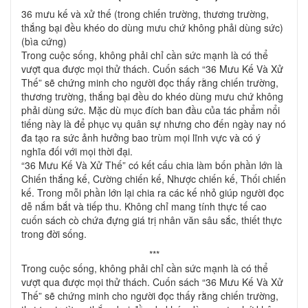
36 mưu kế và xử thế (trong chiến trường, thương trường,
thắng bại đều khéo do dùng mưu chứ không phải dùng sức)
(bìa cứng)
Trong cuộc sống, không phải chỉ cần sức mạnh là có thể
vượt qua được mọi thử thách. Cuốn sách “36 Mưu Kế Và Xử
Thế” sẽ chứng minh cho người đọc thấy rằng chiến trường,
thương trường, thắng bại đều do khéo dùng mưu chứ không
phải dùng sức. Mặc dù mục đích ban đầu của tác phẩm nổi
tiếng này là để phục vụ quân sự nhưng cho đến ngày nay nó
đa tạo ra sức ảnh hưởng bao trùm mọi lĩnh vực và có ý
nghĩa đối với mọi thời đại.
“36 Mưu Kế Và Xử Thế” có kết cấu chia làm bốn phần lớn là
Chiến thắng kế, Cường chiến kế, Nhược chiến kế, Thối chiến
kế. Trong mỗi phần lớn lại chia ra các kế nhỏ giúp người đọc
dễ nắm bắt và tiếp thu. Không chỉ mang tính thực tế cao
cuốn sách cò chứa đựng giá trị nhân văn sâu sắc, thiết thực
trong đời sống.
***
Trong cuộc sống, không phải chỉ cần sức mạnh là có thể
vượt qua được mọi thử thách. Cuốn sách “36 Mưu Kế Và Xử
Thế” sẽ chứng minh cho người đọc thấy rằng chiến trường,