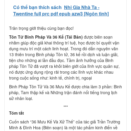
Có thể bạn thích sách
Nhị Gia Nhà Ta -
Twentine full prc pdf epub azw3 [Ngôn tình]
Trân trọng giới thiệu cùng bạn đọc!
Tôn Tử Binh Pháp Và 36 Kế (Tái Bản)
được biên soạn
nhằm giúp độc giả khai thông trí tuệ, học được bí quyết vận
dụng mưu trí một cách linh hoạt. Trong đó dẫn nguyên văn
13 thiên trong Binh pháp Tôn tử, 36 kế rồi dịch và luận giải,
tiện cho những ai lần đầu đọc. Tầm ảnh hưởng của Binh
pháp Tôn Tử đã vượt ra khỏi biên giới của lĩnh vực quân sự,
nó được ứng dụng rộng rãi trong các lĩnh vực khác nhau
trong cuộc sống như: kinh tế, chính trị, ngoại
Binh Pháp Tôn Tử Và 36 Mưu Kế được chia làm 3 phần: Binh
pháp, Tam thập kế và Những trận đánh nổi tiếng trong lịch
sử nhân loại.
***
Tóm tắt
Cuốn sách “36 Mưu Kế Và Xử Thế” của tác giả Trần Trường
Minh & Đình Hoa (Biên soạn) là một tác phẩm kinh điển về