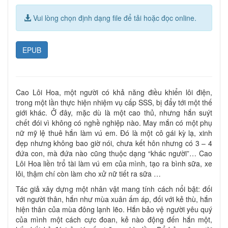
Vui lòng chọn định dạng file để tải hoặc đọc online.
EPUB
Cao Lôi Hoa, một người có khả năng điều khiển lôi điện,
trong một lần thực hiện nhiệm vụ cấp SSS, bị đẩy tới một thế
giới khác. Ở đây, mặc dù là một cao thủ, nhưng hắn suýt
chết đói vì không có nghề nghiệp nào. May mắn có một phụ
nữ mỹ lệ thuê hắn làm vú em. Đó là một cô gái kỳ lạ, xinh
đẹp nhưng không bao giờ nói, chưa kết hôn nhưng có 3 – 4
đứa con, mà đứa nào cũng thuộc dạng “khác người”… Cao
Lôi Hoa liền trổ tài làm vú em của mình, tạo ra bình sữa, xe
lôi, thậm chí còn làm cho xử nữ tiết ra sữa …
Tác giả xây dựng một nhân vật mang tính cách nổi bật: đối
với người thân, hắn như mùa xuân ấm áp, đối với kẻ thù, hắn
hiện thân của mùa đông lạnh lẽo. Hắn bảo vệ người yêu quý
của mình một cách cực đoan, kẻ nào động đến hắn một,