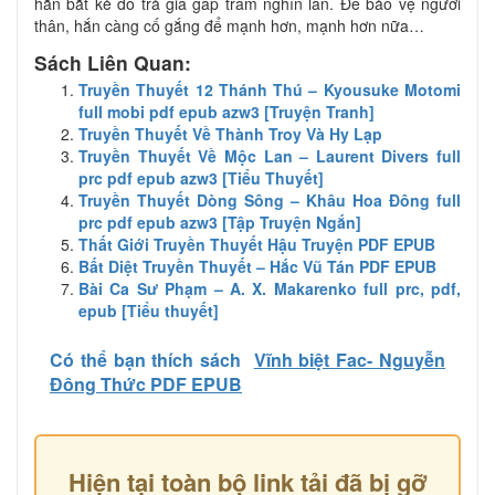
hắn bắt kẻ đó trả giá gấp trăm nghìn lần. Để bảo vệ người
thân, hắn càng cố gắng để mạnh hơn, mạnh hơn nữa…
Sách Liên Quan:
Truyền Thuyết 12 Thánh Thú – Kyousuke Motomi
full mobi pdf epub azw3 [Truyện Tranh]
Truyền Thuyết Về Thành Troy Và Hy Lạp
Truyền Thuyết Về Mộc Lan – Laurent Divers full
prc pdf epub azw3 [Tiểu Thuyết]
Truyền Thuyết Dòng Sông – Khâu Hoa Đông full
prc pdf epub azw3 [Tập Truyện Ngắn]
Thất Giới Truyền Thuyết Hậu Truyện PDF EPUB
Bất Diệt Truyền Thuyết – Hắc Vũ Tán PDF EPUB
Bài Ca Sư Phạm – A. X. Makarenko full prc, pdf,
epub [Tiểu thuyết]
Có thể bạn thích sách
Vĩnh biệt Fac- Nguyễn
Đông Thức PDF EPUB
Hiện tại toàn bộ link tải đã bị gỡ