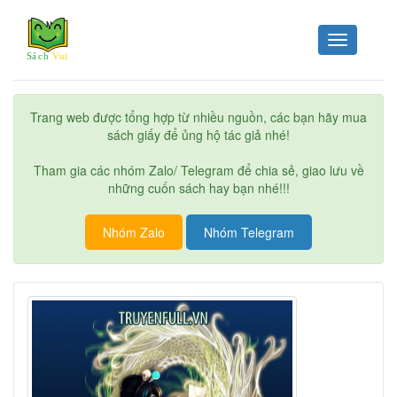
Toggle
navigation
Trang web được tổng hợp từ nhiều nguồn, các bạn hãy mua
sách giấy để ủng hộ tác giả nhé!
Tham gia các nhóm Zalo/ Telegram để chia sẻ, giao lưu về
những cuốn sách hay bạn nhé!!!
Nhóm Zalo
Nhóm Telegram