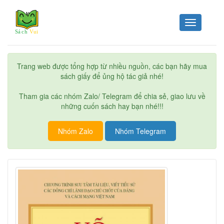
Toggle
navigation
Trang web được tổng hợp từ nhiều nguồn, các bạn hãy mua
sách giấy để ủng hộ tác giả nhé!
Tham gia các nhóm Zalo/ Telegram để chia sẻ, giao lưu về
những cuốn sách hay bạn nhé!!!
Nhóm Zalo
Nhóm Telegram