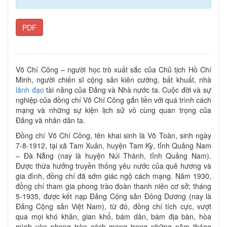
PDF
Võ Chí Công – người học trò xuất sắc của Chủ tịch Hồ Chí
Minh, người chiến sĩ cộng sản kiên cường, bất khuất, nhà
lãnh đạo
tài năng của Đảng và Nhà nước ta. Cuộc đời và sự
nghiệp của đồng chí Võ Chí Công gắn liền với quá trình cách
mạng và những sự kiện lịch sử vô cùng quan trọng của
Đảng và nhân dân ta.
Đồng chí Võ Chí Công, tên khai sinh là Võ Toàn, sinh ngày
7-8-1912, tại xã Tam Xuân, huyện Tam Kỳ, tỉnh Quảng Nam
– Đà Nẵng (nay là huyện Núi Thành, tỉnh Quảng Nam).
Được thừa hưởng truyền thống yêu nước của quê hương và
gia đình, đồng chí đã sớm giác ngộ cách mạng. Năm 1930,
đồng chí tham gia phong trào đoàn thanh niên cơ sở; tháng
5-1935, được kết nạp Đảng Cộng sản Đông Dương (nay là
Đảng Cộng sản Việt Nam), từ đó, đồng chí tích cực, vượt
qua mọi khó khăn, gian khổ, bám dân, bám địa bàn, hòa
mình vào phong trào cách mạng trong những năm tháng