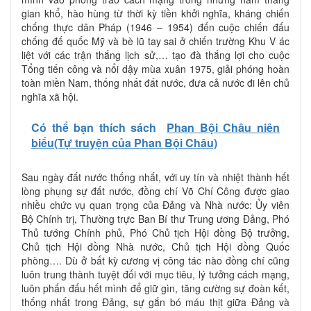
gian khổ, hào hùng từ thời kỳ tiền khởi nghĩa, kháng chiến
chống thực dân Pháp (1946 – 1954) đến cuộc chiến đấu
chống đế quốc Mỹ và bè lũ tay sai ở chiến trường Khu V ác
liệt với các trận thắng lịch sử,… tạo đà thắng lợi cho cuộc
Tổng tiến công và nổi dậy mùa xuân 1975, giải phóng hoàn
toàn miền Nam, thống nhất đất nước, đưa cả nước đi lên chủ
nghĩa xã hội.
Có thể bạn thích sách
Phan Bội Châu niên
biểu(Tự truyện của Phan Bội Châu)
Sau ngày đất nước thống nhất, với uy tín và nhiệt thành hết
lòng phụng sự đất nước, đồng chí Võ Chí Công được giao
nhiều chức vụ quan trọng của Đảng và Nhà nước: Ủy viên
Bộ Chính trị, Thường trực Ban Bí thư Trung ương Đảng, Phó
Thủ tướng Chính phủ, Phó Chủ tịch Hội đồng Bộ trưởng,
Chủ tịch Hội đồng Nhà nước, Chủ tịch Hội đồng Quốc
phòng…. Dù ở bất kỳ cương vị công tác nào đồng chí cũng
luôn trung thành tuyệt đối với mục tiêu, lý tưởng cách mạng,
luôn phấn đấu hết mình để giữ gìn, tăng cường sự đoàn kết,
thống nhất trong Đảng, sự gắn bó máu thịt giữa Đảng và