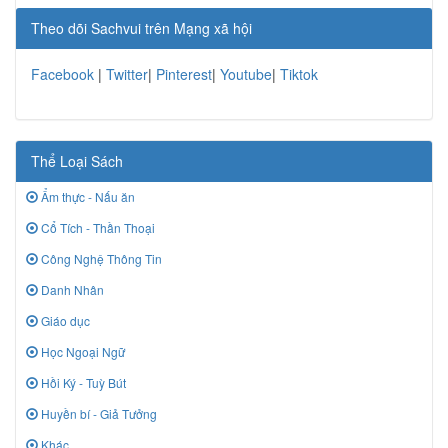
Theo dõi Sachvui trên Mạng xã hội
Facebook
|
Twitter
|
Pinterest
|
Youtube
|
Tiktok
Thể Loại Sách
Ẩm thực - Nấu ăn
Cổ Tích - Thần Thoại
Công Nghệ Thông Tin
Danh Nhân
Giáo dục
Học Ngoại Ngữ
Hồi Ký - Tuỳ Bút
Huyền bí - Giả Tưởng
Khác