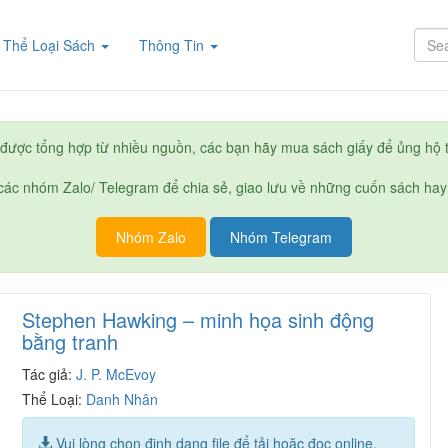
rent)
Thể Loại Sách
Thông Tin
được tổng hợp từ nhiều nguồn, các bạn hãy mua sách giấy để ủng hộ t
ác nhóm Zalo/ Telegram để chia sẻ, giao lưu về những cuốn sách hay
Nhóm Zalo
Nhóm Telegram
Stephen Hawking – minh họa sinh động
bằng tranh
Tác giả:
J. P. McEvoy
Thể Loại:
Danh Nhân
Vui lòng chọn định dạng file để tải hoặc đọc online.