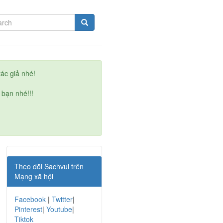
ác giả nhé!
 bạn nhé!!!
Theo dõi Sachvui trên
Mạng xã hội
Facebook
|
Twitter
|
Pinterest
|
Youtube
|
Tiktok