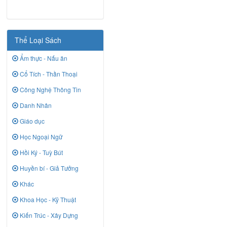
Thể Loại Sách
Ẩm thực - Nấu ăn
Cổ Tích - Thần Thoại
Công Nghệ Thông Tin
Danh Nhân
Giáo dục
Học Ngoại Ngữ
Hồi Ký - Tuỳ Bút
Huyền bí - Giả Tưởng
Khác
Khoa Học - Kỹ Thuật
Kiến Trúc - Xây Dựng