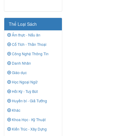
Thể Loại Sách
Ẩm thực - Nấu ăn
Cổ Tích - Thần Thoại
Công Nghệ Thông Tin
Danh Nhân
Giáo dục
Học Ngoại Ngữ
Hồi Ký - Tuỳ Bút
Huyền bí - Giả Tưởng
Khác
Khoa Học - Kỹ Thuật
Kiến Trúc - Xây Dựng