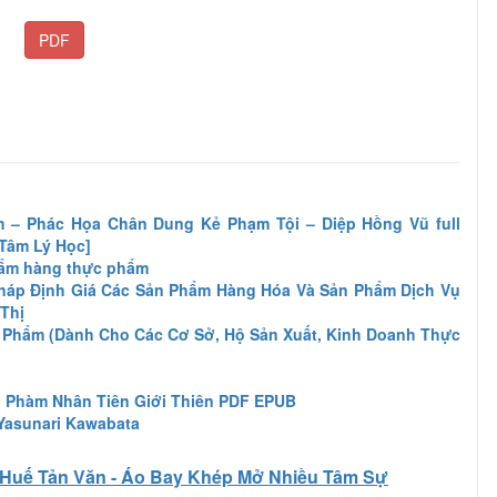
PDF
 – Phác Họa Chân Dung Kẻ Phạm Tội – Diệp Hồng Vũ full
[Tâm Lý Học]
hẩm hàng thực phẩm
háp Định Giá Các Sản Phẩm Hàng Hóa Và Sản Phẩm Dịch Vụ
Thị
 Phẩm (Dành Cho Các Cơ Sở, Hộ Sản Xuất, Kinh Doanh Thực
: Phàm Nhân Tiên Giới Thiên PDF EPUB
Yasunari Kawabata
Huế Tản Văn - Áo Bay Khép Mở Nhiều Tâm Sự