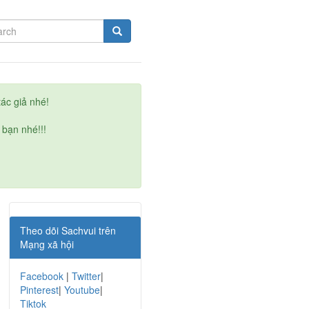
ác giả nhé!
 bạn nhé!!!
Theo dõi Sachvui trên
Mạng xã hội
Facebook
|
Twitter
|
Pinterest
|
Youtube
|
Tiktok