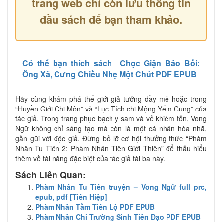
trang web chỉ còn lưu thông tin
đầu sách để bạn tham khảo.
Có thể bạn thích sách
Chọc Giận Bảo Bối:
Ông Xã, Cưng Chiều Nhẹ Một Chút PDF EPUB
Hãy cùng khám phá thế giới giả tưởng đầy mê hoặc trong
“Huyền Giới Chi Môn” và “Lục Tích chi Mộng Yểm Cung” của
tác giả. Trong trang phục bạch y sam và vẻ khiêm tốn, Vong
Ngữ không chỉ sáng tạo mà còn là một cá nhân hòa nhã,
gần gũi với độc giả. Đừng bỏ lỡ cơ hội thưởng thức “Phàm
Nhân Tu Tiên 2: Phàm Nhân Tiên Giới Thiên” để thấu hiểu
thêm về tài năng đặc biệt của tác giả tài ba này.
Sách Liên Quan:
Phàm Nhân Tu Tiên truyện – Vong Ngữ full prc,
epub, pdf [Tiên Hiệp]
Phàm Nhân Tầm Tiên Lộ PDF EPUB
Phàm Nhân Chi Trường Sinh Tiên Đạo PDF EPUB