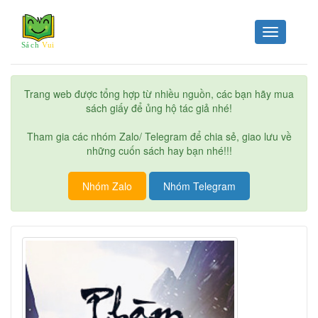
Toggle
navigation
Trang web được tổng hợp từ nhiều nguồn, các bạn hãy mua
sách giấy để ủng hộ tác giả nhé!
Tham gia các nhóm Zalo/ Telegram để chia sẻ, giao lưu về
những cuốn sách hay bạn nhé!!!
Nhóm Zalo
Nhóm Telegram