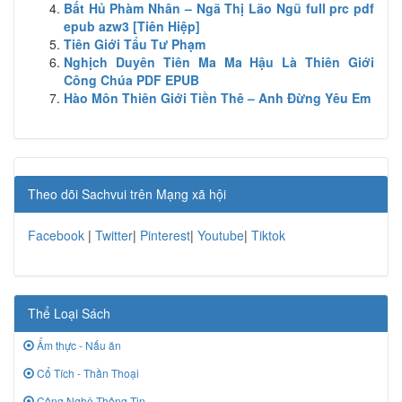
Bất Hủ Phàm Nhân – Ngã Thị Lão Ngũ full prc pdf
epub azw3 [Tiên Hiệp]
Tiên Giới Tẩu Tư Phạm
Nghịch Duyên Tiên Ma Ma Hậu Là Thiên Giới
Công Chúa PDF EPUB
Hào Môn Thiên Giới Tiền Thê – Anh Đừng Yêu Em
Theo dõi Sachvui trên Mạng xã hội
Facebook
|
Twitter
|
Pinterest
|
Youtube
|
Tiktok
Thể Loại Sách
Ẩm thực - Nấu ăn
Cổ Tích - Thần Thoại
Công Nghệ Thông Tin