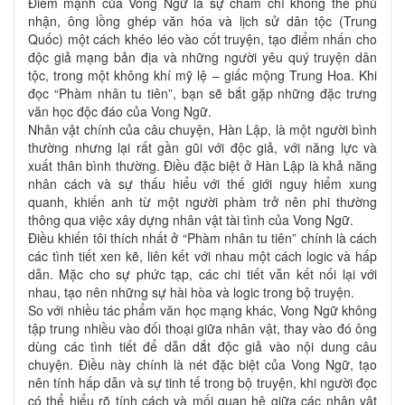
Điểm mạnh của Vong Ngữ là sự chăm chỉ không thể phủ
nhận, ông lồng ghép văn hóa và lịch sử dân tộc (Trung
Quốc) một cách khéo léo vào cốt truyện, tạo điểm nhấn cho
độc giả mạng bản địa và những người yêu quý truyện dân
tộc, trong một không khí mỹ lệ – giấc mộng Trung Hoa. Khi
đọc “Phàm nhân tu tiên”, bạn sẽ bắt gặp những đặc trưng
văn học độc đáo của Vong Ngữ.
Nhân vật chính của câu chuyện, Hàn Lập, là một người bình
thường nhưng lại rất gần gũi với độc giả, với năng lực và
xuất thân bình thường. Điều đặc biệt ở Hàn Lập là khả năng
nhân cách và sự thấu hiểu với thế giới nguy hiểm xung
quanh, khiến anh từ một người phàm trở nên phi thường
thông qua việc xây dựng nhân vật tài tình của Vong Ngữ.
Điều khiến tôi thích nhất ở “Phàm nhân tu tiên” chính là cách
các tình tiết xen kẽ, liên kết với nhau một cách logic và hấp
dẫn. Mặc cho sự phức tạp, các chi tiết vẫn kết nối lại với
nhau, tạo nên những sự hài hòa và logic trong bộ truyện.
So với nhiều tác phẩm văn học mạng khác, Vong Ngữ không
tập trung nhiều vào đối thoại giữa nhân vật, thay vào đó ông
dùng các tình tiết để dẫn dắt độc giả vào nội dung câu
chuyện. Điều này chính là nét đặc biệt của Vong Ngữ, tạo
nên tính hấp dẫn và sự tinh tế trong bộ truyện, khi người đọc
có thể hiểu rõ tính cách và mối quan hệ giữa các nhân vật