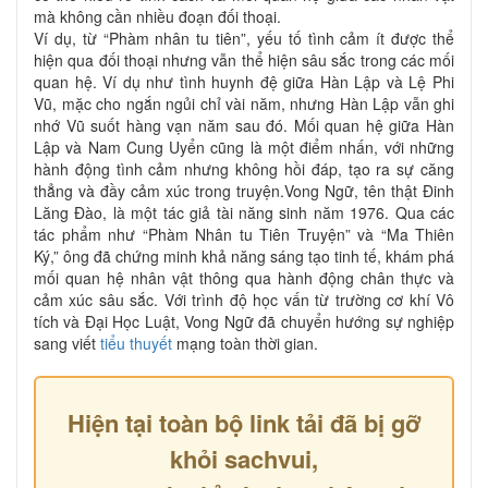
mà không cần nhiều đoạn đối thoại.
Ví dụ, từ “Phàm nhân tu tiên”, yếu tố tình cảm ít được thể
hiện qua đối thoại nhưng vẫn thể hiện sâu sắc trong các mối
quan hệ. Ví dụ như tình huynh đệ giữa Hàn Lập và Lệ Phi
Vũ, mặc cho ngắn ngủi chỉ vài năm, nhưng Hàn Lập vẫn ghi
nhớ Vũ suốt hàng vạn năm sau đó. Mối quan hệ giữa Hàn
Lập và Nam Cung Uyển cũng là một điểm nhấn, với những
hành động tình cảm nhưng không hồi đáp, tạo ra sự căng
thẳng và đầy cảm xúc trong truyện.Vong Ngữ, tên thật Đinh
Lăng Đào, là một tác giả tài năng sinh năm 1976. Qua các
tác phẩm như “Phàm Nhân tu Tiên Truyện” và “Ma Thiên
Ký,” ông đã chứng minh khả năng sáng tạo tinh tế, khám phá
mối quan hệ nhân vật thông qua hành động chân thực và
cảm xúc sâu sắc. Với trình độ học vấn từ trường cơ khí Vô
tích và Đại Học Luật, Vong Ngữ đã chuyển hướng sự nghiệp
sang viết
tiểu thuyết
mạng toàn thời gian.
Hiện tại toàn bộ link tải đã bị gỡ
khỏi sachvui,