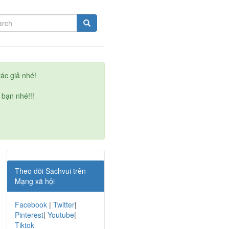
ác giả nhé!
 bạn nhé!!!
Theo dõi Sachvui trên
Mạng xã hội
Facebook
|
Twitter
|
Pinterest
|
Youtube
|
Tiktok