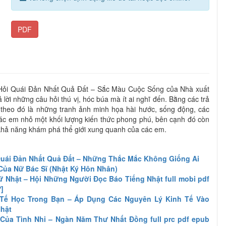
PDF
Hỏi Quái Đản Nhất Quả Đất – Sắc Màu Cuộc Sống của Nhà xuất
lời những câu hỏi thú vị, hóc búa mà ít ai nghĩ đến. Bằng các trả
m theo đó là những tranh ảnh minh họa hài hước, sống động, các
ác em nhỏ một khối lượng kiến thức phong phú, bên cạnh đó còn
à khả năng khám phá thể giới xung quanh của các em.
 Quái Đản Nhất Quả Đất – Những Thắc Mắc Không Giống Ai
Của Nữ Bác Sĩ (Nhật Ký Hôn Nhân)
 Nhật – Hội Những Người Đọc Báo Tiếng Nhật full mobi pdf
]
Tế Học Trong Bạn – Áp Dụng Các Nguyên Lý Kinh Tế Vào
hật
Của Tình Nhi – Ngàn Năm Thư Nhất Đồng full prc pdf epub