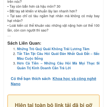
trên nóc?
• Tay còn bắn hơn cà hậu môn? 30
• Bắt tay sẽ khiến vi khuẩn lây lan nhanh hơn?
• Tại sao chỉ có tàu ngầm hạt nhân mà không có máy bay
hạt nhân?
• Loài kiến có thể khuân vác những vật nặng hơn cơ thể 100
lần, còn con người thì sao?
…
Sách Liên Quan:
Những Trò Quỷ Quái Không Trái Lương Tâm
Tất Tần Tật Câu Hỏi Quái Đản Nhất Quả Đất – Sắc
Màu Cuộc Sống
Hơn Cả Tiền – Những Câu Hỏi Mà Mọi Thạc Sĩ
Quản Trị Kinh Doanh Cần Trả Lời
Có thể bạn thích sách
Khoa học và công nghệ
Nano
Hiện tại toàn bộ link tải đã bị gỡ