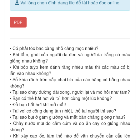
Vui lòng chọn định dạng file để tải hoặc đọc online.
PDF
• Có phải tóc bạc càng nhỏ càng mọc nhiều?
• Khi tắm, ghét của người da đen và người da trắng có màu
giống nhau không?
• Khi bóp tuýp kem đánh răng nhiều màu thì các màu có bị
lẫn vào nhau không?
• Số khía rãnh trên nắp chai bia của các hãng có bằng nhau
không?
• Tại sao chạy đường dài xong, người lại vã mồ hôi như tắm?
• Bạn có thể hắt hơi và “xì hơi” cùng một lúc không?
• Đồ bạn hắt hơi khi mở mắt!
• Tai voi có công dụng tàn nhiệt, thế tai người thì sao?
• Tại sao bụi ở gắm giường và mặt bàn chẳng giống nhau?
• Chày nước mũi do cảm cúm và do ăn cay có giống nhau
không?
• Khi xây cao ốc, làm thế nào để vận chuyển cần cẩu lên