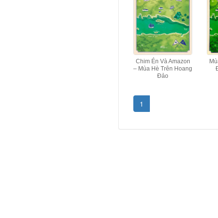
Chim Én Và Amazon
Mù
– Mùa Hè Trên Hoang
Đảo
1