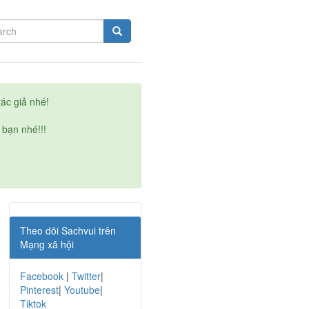
ác giả nhé!
 bạn nhé!!!
Theo dõi Sachvui trên
Mạng xã hội
Facebook
|
Twitter
|
Pinterest
|
Youtube
|
Tiktok