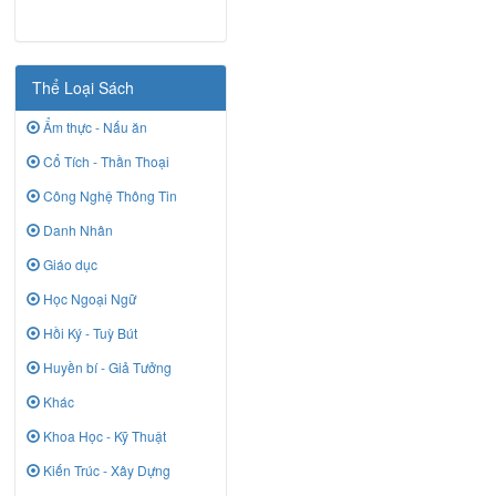
Thể Loại Sách
Ẩm thực - Nấu ăn
Cổ Tích - Thần Thoại
Công Nghệ Thông Tin
Danh Nhân
Giáo dục
Học Ngoại Ngữ
Hồi Ký - Tuỳ Bút
Huyền bí - Giả Tưởng
Khác
Khoa Học - Kỹ Thuật
Kiến Trúc - Xây Dựng