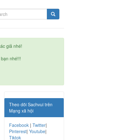
ác giả nhé!
 bạn nhé!!!
Theo dõi Sachvui trên
Mạng xã hội
Facebook
|
Twitter
|
Pinterest
|
Youtube
|
Tiktok