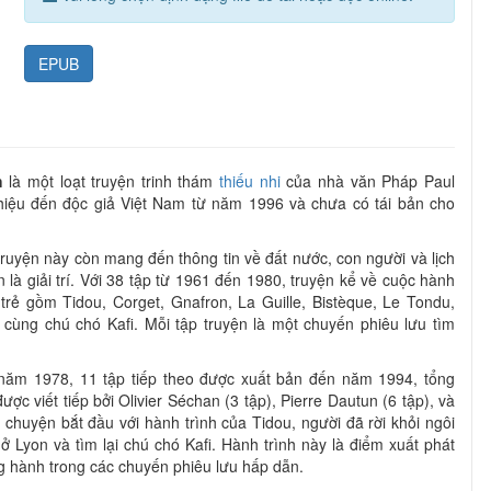
EPUB
h
là một loạt truyện trinh thám
thiếu nhi
của nhà văn Pháp Paul
hiệu đến độc giả Việt Nam từ năm 1996 và chưa có tái bản cho
 truyện này còn mang đến thông tin về đất nước, con người và lịch
là giải trí. Với 38 tập từ 1961 đến 1980, truyện kể về cuộc hành
trẻ gồm Tidou, Corget, Gnafron, La Guille, Bistèque, Le Tondu,
cùng chú chó Kafi. Mỗi tập truyện là một chuyến phiêu lưu tìm
 năm 1978, 11 tập tiếp theo được xuất bản đến năm 1994, tổng
ợc viết tiếp bởi Olivier Séchan (3 tập), Pierre Dautun (6 tập), và
 chuyện bắt đầu với hành trình của Tidou, người đã rời khỏi ngôi
ở Lyon và tìm lại chú chó Kafi. Hành trình này là điểm xuất phát
 hành trong các chuyến phiêu lưu hấp dẫn.