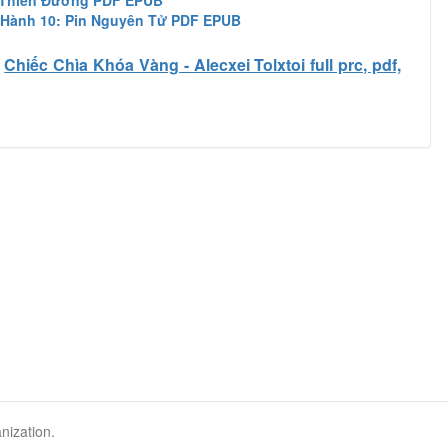
 Thiên Đường PDF EPUB
Hành 10: Pin Nguyên Tử PDF EPUB
Chiếc Chìa Khóa Vàng - Alecxei Tolxtoi full prc, pdf,
nization.