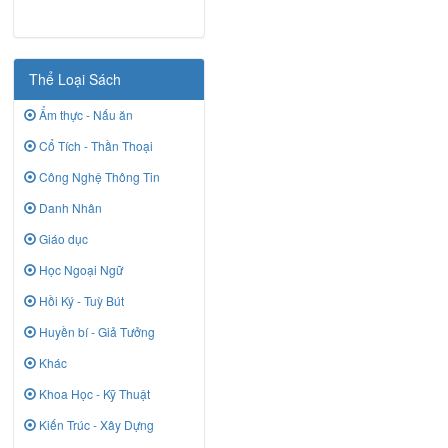
Thể Loại Sách
Ẩm thực - Nấu ăn
Cổ Tích - Thần Thoại
Công Nghệ Thông Tin
Danh Nhân
Giáo dục
Học Ngoại Ngữ
Hồi Ký - Tuỳ Bút
Huyền bí - Giả Tưởng
Khác
Khoa Học - Kỹ Thuật
Kiến Trúc - Xây Dựng