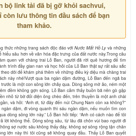
n bộ link tải đã bị gỡ khỏi sachvui,
ỉ còn lưu thông tin đầu sách để bạn
tham khảo.
g thức những trang sách độc đáo với
Nước Mắt Hồ Ly
và những
ể hiểu sâu hơn về văn hóa đặc trưng của đất nước này.Trong câu
àm quen với chàng trai Lỗ Ban, người đã rời quê hương để tìm
ành trình đầy gian nan và học hỏi của Lỗ Ban thật sự rất sâu sắc
theo dõi để khám phá thêm về những điều kỳ diệu mà chàng trai
n sách này nhé!Vượt qua ba ngàn dặm đường, Lỗ Ban đến ngã ba
a trước là một con sông lớn chảy qua. Dòng sông mờ ảo, ném một
ôi êm đềm không gợn sóng. Lỗ Ban cảm thấy buồn bã nên gò gập
yền nhỏ từ bờ đối diện ông chèo đến, trên thuyền là một anh chài
 gần, và hỏi: “Anh ơi, từ đây đến núi Chung Nam còn xa không?”
 ba ngàn dặm, đi vòng quanh thì sáu ngàn dặm, nếu muốn tìm con
ua dòng sông lớn này.” Lỗ Ban hỏi tiếp: “Anh có cách nào để tôi
ả lời không thể. Dòng sông sâu, từ lâu đã chôn vùi bao người đi
hông sợ nước sâu không thấy đáy, không sợ sông rộng tận chân
ông lớn này thì tôi cũng sẽ không quay đầu. Thấy Lỗ Ban quyết