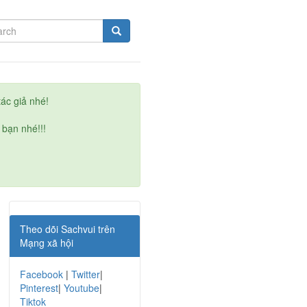
ác giả nhé!
 bạn nhé!!!
Theo dõi Sachvui trên
Mạng xã hội
Facebook
|
Twitter
|
Pinterest
|
Youtube
|
Tiktok