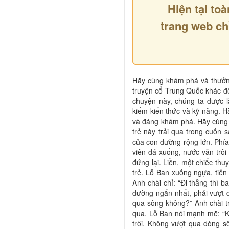
Hiện tại toà
trang web ch
Hãy cùng khám phá và thưởn
truyện cổ Trung Quốc khác đ
chuyện này, chúng ta được l
kiếm kiến thức và kỹ năng. H
và đáng khám phá. Hãy cùng 
trẻ này trải qua trong cuố
của con đường rộng lớn. Phí
viên đá xuống, nước vẫn tr
đứng lại. Liền, một chiếc thu
trẻ. Lỗ Ban xuống ngựa, tiến
Anh chài chỉ: “Đi thẳng thì
đường ngắn nhất, phải vượt q
qua sông không?” Anh chài tr
qua. Lỗ Ban nói mạnh mẽ: “K
trời. Không vượt qua dòng s