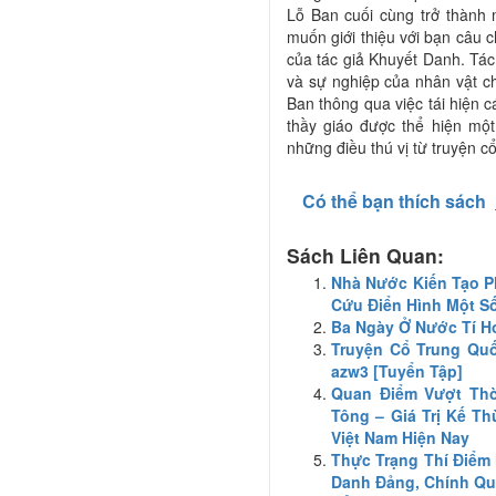
Lỗ Ban cuối cùng trở thành
muốn giới thiệu với bạn câu
của tác giả Khuyết Danh. Tá
và sự nghiệp của nhân vật c
Ban thông qua việc tái hiện 
thầy giáo được thể hiện mộ
những điều thú vị từ truyện 
Có thể bạn thích sách
Sách Liên Quan:
Nhà Nước Kiến Tạo Ph
Cứu Điển Hình Một S
Ba Ngày Ở Nước Tí Hon
Truyện Cổ Trung Quố
azw3 [Tuyển Tập]
Quan Điểm Vượt Thờ
Tông – Giá Trị Kế 
Việt Nam Hiện Nay
Thực Trạng Thí Điểm
Danh Đảng, Chính Qu