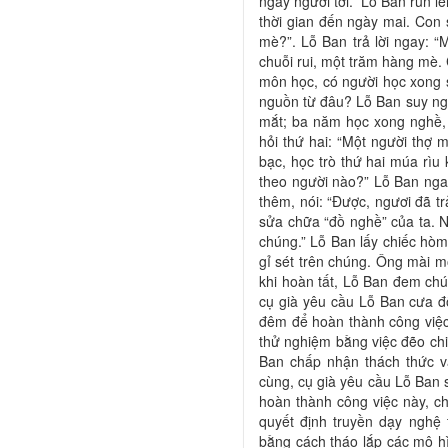
ngày ngươi tới.” Lỗ Ban run 
thời gian đến ngày mai. Con s
mè?”. Lỗ Ban trả lời ngay: “
chuỗi rui, một trăm hàng mè. 
môn học, có người học xong 
nguồn từ đâu? Lỗ Ban suy nghĩ
mắt; ba năm học xong nghề, 
hỏi thứ hai: “Một người thợ 
bạc, học trò thứ hai múa rìu
theo người nào?” Lỗ Ban ngay 
thêm, nói: “Được, ngươi đã tr
sửa chữa “đồ nghề” của ta. 
chúng.” Lỗ Ban lấy chiếc hòm
gỉ sét trên chúng. Ông mài m
khi hoàn tất, Lỗ Ban đem chú
cụ già yêu cầu Lỗ Ban cưa đ
đêm để hoàn thành công việc 
thử nghiệm bằng việc đẽo chi
Ban chấp nhận thách thức v
cùng, cụ già yêu cầu Lỗ Ban s
hoàn thành công việc này, ch
quyết định truyền dạy nghệ
bằng cách tháo lắp các mô hì