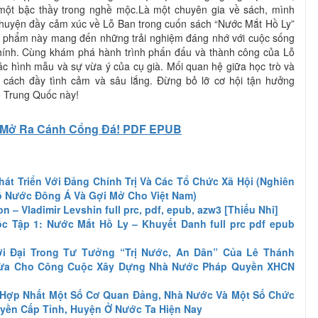
 một bậc thầy trong nghề mộc.Là một chuyên gia về sách, mình
 chuyện đầy cảm xúc về Lỗ Ban trong cuốn sách “Nước Mắt Hồ Ly”
c phẩm này mang đến những trải nghiệm đáng nhớ với cuộc sống
hính. Cùng khám phá hành trình phấn đấu và thành công của Lỗ
các hình mẫu và sự vừa ý của cụ già. Mối quan hệ giữa học trò và
t cách đầy tình cảm và sâu lắng. Đừng bỏ lỡ cơ hội tận hưởng
cổ Trung Quốc này!
Mở Ra Cánh Cổng Đá! PDF EPUB
át Triển Với Đảng Chính Trị Và Các Tổ Chức Xã Hội (Nghiên
ố Nước Đông Á Và Gợi Mở Cho Việt Nam)
 – Vladimir Levshin full prc, pdf, epub, azw3 [Thiếu Nhi]
c Tập 1: Nước Mắt Hồ Ly – Khuyết Danh full prc pdf epub
i Đại Trong Tư Tưởng “Trị Nước, An Dân” Của Lê Thánh
Thừa Cho Công Cuộc Xây Dựng Nhà Nước Pháp Quyền XHCN
 Hợp Nhất Một Số Cơ Quan Đảng, Nhà Nước Và Một Số Chức
yền Cấp Tỉnh, Huyện Ở Nước Ta Hiện Nay