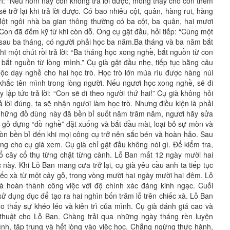
lên: “Nếu hôm nay con không trả lời được, mong thầy cho con thêm
ẽ trở lại khi trả lời được. Có bao nhiêu cột, quân, hàng rui, hàng
Một ngôi nhà ba gian thông thường có ba cột, ba quân, hai mươi
Con đã đếm kỹ từ khi còn dỗ. Ông cụ gật đầu, hỏi tiếp: “Cùng một
sau ba tháng, có người phải học ba năm.Ba tháng và ba năm bắt
 một chút rồi trả lời: “Ba tháng học xong nghề, bắt nguồn từ con
bắt nguồn từ lòng mình.” Cụ già gật đầu nhẹ, tiếp tục bằng câu
mộc dạy nghề cho hai học trò. Học trò lớn múa rìu được hàng núi
 khắc tên mình trong lòng người. Nếu ngươi học xong nghề, sẽ đi
lập tức trả lời: “Con sẽ đi theo người thứ hai!” Cụ già không hỏi
ả lời đúng, ta sẽ nhận ngươi làm học trò. Nhưng điều kiện là phải
Những đồ dùng này đã bền bỉ suốt năm trăm năm, ngươi hãy sửa
 gỗ đựng “đồ nghề” đặt xuống và bắt đầu mài, loại bỏ sự mòn và
òn bền bỉ đến khi mọi công cụ trở nên sắc bén và hoàn hảo. Sau
ng cho cụ già xem. Cụ già chỉ gật đầu không nói gì. Để kiểm tra,
ổ cây cổ thụ từng chặt từng cành. Lỗ Ban mất 12 ngày mười hai
này. Khi Lỗ Ban mang cưa trở lại, cụ già yêu cầu anh ta tiếp tục
ếc xà từ một cây gỗ, trong vòng mười hai ngày mười hai đêm. Lỗ
à hoàn thành công việc với độ chính xác đáng kinh ngạc. Cuối
ử dụng đục để tạo ra hai nghìn bốn trăm lỗ trên chiếc xà. Lỗ Ban
o thấy sự khéo léo và kiên trì của mình. Cụ già đánh giá cao và
 thuật cho Lỗ Ban. Chàng trải qua những ngày tháng rèn luyện
nh, tập trung và hết lòng vào việc học. Chẳng ngừng thực hành,