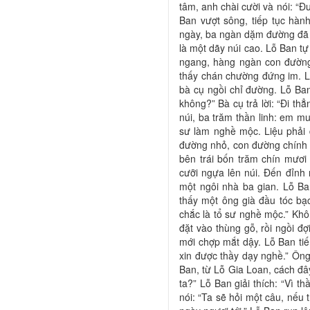
tâm, anh chài cười và nói: “Đ
Ban vượt sông, tiếp tục hàn
ngày, ba ngàn dặm đường đã t
là một dãy núi cao. Lỗ Ban tự
ngang, hàng ngàn con đườn
thấy chán chường đứng im. Li
bà cụ ngồi chỉ đường. Lỗ Ba
không?” Bà cụ trả lời: “Đi t
núi, ba trăm thần linh: em 
sư làm nghề mộc. Liệu phải 
đường nhỏ, con đường chính 
bên trái bốn trăm chín mươi
cưỡi ngựa lên núi. Đến đỉnh 
một ngôi nhà ba gian. Lỗ Ba
thấy một ông già đầu tóc b
chắc là tổ sư nghề mộc.” Kh
đặt vào thùng gỗ, rồi ngồi đợ
mới chợp mắt dậy. Lỗ Ban tiế
xin được thầy dạy nghề.” Ông 
Ban, từ Lỗ Gia Loan, cách đây
ta?” Lỗ Ban giải thích: “Vì t
nói: “Ta sẽ hỏi một câu, nếu t