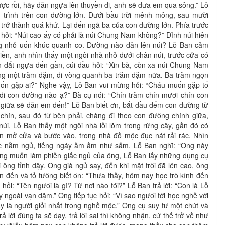
ược rồi, hãy dẫn ngựa lên thuyền đi, anh sẽ đưa em qua sông.” Lỗ
h trình trên con đường lớn. Dưới bầu trời mênh mông, sau mười
rở thành quá khứ. Lại đến ngã ba của con đường lớn. Phía trước
 hỏi: “Núi cao ấy có phải là núi Chung Nam không?” Đỉnh núi hiên
g nhỏ uốn khúc quanh co. Đường nào dẫn lên núi? Lỗ Ban cảm
ền, anh nhìn thấy một ngôi nhà nhỏ dưới chân núi, trước cửa có
n dắt ngựa đến gần, cúi đầu hỏi: “Xin bà, còn xa núi Chung Nam
hẳng một trăm dặm, đi vòng quanh ba trăm dặm nữa. Ba trăm ngọn
muốn gặp ai?” Nghe vậy, Lỗ Ban vui mừng hỏi: “Cháu muốn gặp tổ
đi con đường nào ạ?” Bà cụ nói: “Chín trăm chín mươi chín con
giữa sẽ dẫn em đến!” Lỗ Ban biết ơn, bắt đầu đếm con đường từ
 chín, sau đó từ bên phải, chàng đi theo con đường chính giữa,
núi, Lỗ Ban thấy một ngôi nhà lồi lõm trong rừng cây, gần đó có
n mở cửa và bước vào, trong nhà đồ mộc đục nát rải rác. Nhìn
ạc nằm ngủ, tiếng ngáy ầm ầm như sấm. Lỗ Ban nghĩ: “Ông này
ông muốn làm phiền giấc ngủ của ông, Lỗ Ban lấy những dụng cụ
i ông tỉnh dậy. Ông già ngủ say, đến khi mặt trời đã lên cao, ông
n đến và tỏ tường biết ơn: “Thưa thầy, hôm nay học trò kính đến
hỏi: “Tên ngươi là gì? Từ nơi nào tới?” Lỗ Ban trả lời: “Con là Lỗ
 ngoài vạn dặm.” Ông tiếp tục hỏi: “Vì sao ngươi tới học nghề với
hầy là người giỏi nhất trong nghề mộc.” Ông cụ suy tư một chút và
rả lời đúng ta sẽ dạy, trả lời sai thì không nhận, cứ thế trở về như