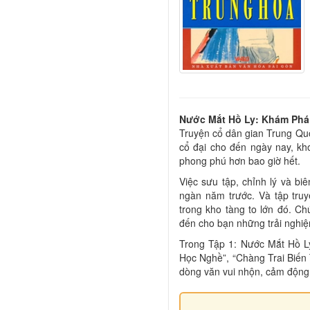
Nước Mắt Hồ Ly: Khám Phá
Truyện cổ dân gian Trung Quố
cổ đại cho đến ngày nay, kho
phong phú hơn bao giờ hết.
Việc sưu tập, chỉnh lý và b
ngàn năm trước. Và tập tru
trong kho tàng to lớn đó. C
đến cho bạn những trải nghiệm
Trong Tập 1: Nước Mắt Hồ L
Học Nghề”, “Chàng Trai Biến
dòng văn vui nhộn, cảm động 