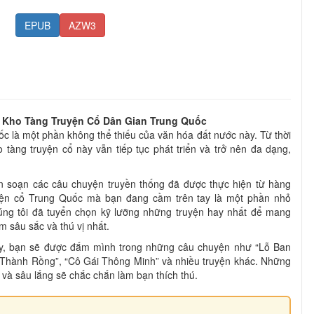
EPUB
AZW3
 Kho Tàng Truyện Cổ Dân Gian Trung Quốc
c là một phần không thể thiếu của văn hóa đất nước này. Từ thời
 tàng truyện cổ này vẫn tiếp tục phát triển và trở nên đa dạng,
iên soạn các câu chuyện truyền thống đã được thực hiện từ hàng
yện cổ Trung Quốc mà bạn đang cầm trên tay là một phần nhỏ
húng tôi đã tuyển chọn kỹ lưỡng những truyện hay nhất để mang
 sâu sắc và thú vị nhất.
y, bạn sẽ được đắm mình trong những câu chuyện như “Lỗ Ban
 Thành Rồng”, “Cô Gái Thông Minh” và nhiều truyện khác. Những
và sâu lắng sẽ chắc chắn làm bạn thích thú.