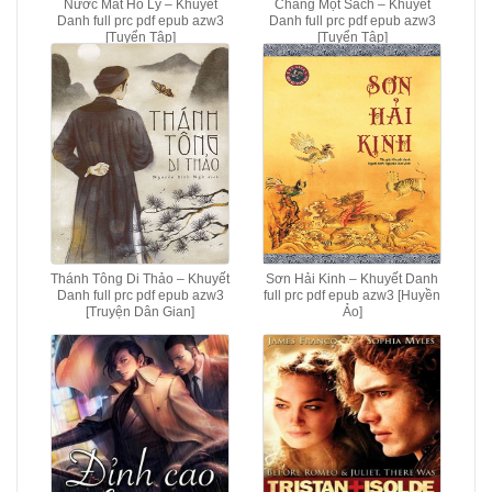
Nước Mắt Hồ Ly – Khuyết
Chàng Mọt Sách – Khuyết
Danh full prc pdf epub azw3
Danh full prc pdf epub azw3
[Tuyển Tập]
[Tuyển Tập]
Thánh Tông Di Thảo – Khuyết
Sơn Hải Kinh – Khuyết Danh
Danh full prc pdf epub azw3
full prc pdf epub azw3 [Huyền
[Truyện Dân Gian]
Ảo]