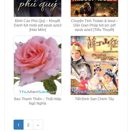
Đỉnh Cao Phú Quý – Khuyết
Chuyện Tình Tristan & Iseut –
Danh full mobi pdf epub azw3
Dân Gian Pháp full prc pdf
[Hào Môn]
epub azw3 [Tiểu Thuyết]
Bao Thanh Thiên – Thất Hiệp
Tiết Đinh San Chinh Tây
Ngũ Nghĩa
1
2
»