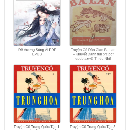
Đế Vương Sủng Ái PDF
Truyện Cổ Dân Gian Ba Lan
EPUB
– Khuyết Danh full prc pdf
epub azw3 [Thiếu Nhi]
Truyện Cổ Trung Quốc Tập 1:
Truyện Cổ Trung Quốc Tập 3: