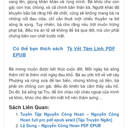
vang lên, giọng khàn khàn và rùng mình. Bà khóc cho con
gái, con trai, chồng, và cả chính bản thân bà. Người khác đã
khuyên bảo bà rằng Hồ đã chết, cũng sẽ không mang bà ra
những nỗi đau nữa, chỉ cần thuê một chiếc thuyền ra bờ
sông là xong. Tuy nhiên, bà cho rằng nếu trời muốn trừng
phạt bà, điều tra án tử sẽ không để bà qua đời, mà còn phải
chứng kiến con chết trước mắt.
Có thể bạn thích sách
Tỳ Vết Tâm Linh PDF
EPUB
Bà mong muốn được kết thúc cuộc đời. Mỗi ngày bà sống
thêm chỉ là thêm một ngày đau khổ. Bà ao ước trở về với cây
Phượng và rừng xưa để tan biến, nhưng không có tiền, bà
phải xin chồng con gái, điều đó khiến bà cảm thấy xấu hổ.
Do đó, bà sống tại Tru, để ôm cháu nội cháu ngoại của mình
và khóc, khóc cho đến khi mắt trở nên thâm sưng…
Sách Liên Quan:
Tuyển Tập Nguyễn Công Hoan – Nguyễn Công
Hoan full prc pdf epub azw3 [Tập Truyện Ngắn]
Lệ Dung – Nguyễn Công Hoan PDF EPUB