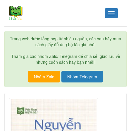
Toggle
navigation
Trang web được tổng hợp từ nhiều nguồn, các bạn hãy mua
sách giấy để ủng hộ tác giả nhé!
Tham gia các nhóm Zalo/ Telegram để chia sẻ, giao lưu về
những cuốn sách hay bạn nhé!!!
Nhóm Zalo
Nhóm Telegram