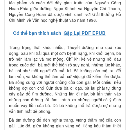
tác phẩm và cuộc đời đầy gian truân của Nguyễn Công
Hoan.Phía giữa đường Ngọc Khánh và Nguyễn Chí Thanh,
Nguyễn Công Hoan đã được vinh danh với Giải thưởng Hồ
Chí Minh về Văn học nghệ thuật vào năm 1996.
Có thể bạn thích sách
Gặp Lại PDF EPUB
Trong trạng thái khóc nhiều, Thuyết dường như quá xúc
động. Sau khi trải qua một cơn bệnh nặng, khi khỏi bệnh, bà
trở nên lầm lạc và mơ mộng. Chỉ khi kể về những nỗi đau
trong cuộc đời, bà mới thể hiện rõ suy nghĩ, những lúc khác,
bà nói như một người đã mất trí. Bà không còn một xu để
làm vốn, và không thể làm bất cứ việc gì để kiếm tiền được.
Bà sống cùng với người chồng của con gái. Mỗi chiều, nếu
không đợi con chó Cún đưa bà đi dạo, bà lại phải tự dùng
cây gậy để tìm đường. Những lần đi này, bà lẩn thẩn vào
những con đường tối tăm, tránh xa những người có ý định
muốn vay tiền của bà. Dù bà không thể trả được nợ nhưng
vẫn tinh mắt đề phòng.
Bà tìm đường để đến nghĩa trang, viếng thăm mộ của con
gái. Lúc đó, giữa không gian vắng vẻ, tiếng kêu thảm thiết