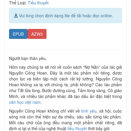
Thể Loại:
Tiểu thuyết
Vui lòng chọn định dạng file để tải hoặc đọc online.
EPUB
AZW3
Người bạn thân yêu,
Hôm nay chúng ta sẽ nói về cuốn sách “Nợ Nần” của tác giả
Nguyễn Công Hoan. Đây là một tác phẩm nổi tiếng, được
chọn lọc và biên tập một cách rất kỹ lưỡng. Nguyễn Công
Hoan không xa lạ với chúng ta, phải không? Các tác phẩm
như Tắt lửa lòng, Bước đường cùng, Tấm lòng vàng, Cô giáo
Minh, và nhiều tác phẩm khác đã tạo dấu ấn đặc biệt trong
văn học việt nam
.
Nguyễn Công Hoan không chỉ viết về
tình yêu
, xã hội, cuộc
sống mà còn thể hiện sự đa chiều, sâu sắc từng tác phẩm.
Mỗi câu chữ của ông đều mang một phẩm chất riêng, đã
định vị lại vị thế của nghệ thuật
tiểu thuyết
thời bấy giờ.