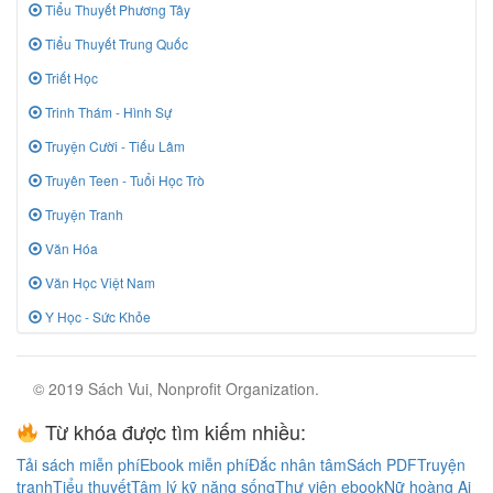
Tiểu Thuyết Phương Tây
Tiểu Thuyết Trung Quốc
Triết Học
Trinh Thám - Hình Sự
Truyện Cười - Tiếu Lâm
Truyên Teen - Tuổi Học Trò
Truyện Tranh
Văn Hóa
Văn Học Việt Nam
Y Học - Sức Khỏe
© 2019 Sách Vui, Nonprofit Organization.
Từ khóa được tìm kiếm nhiều:
Tải sách miễn phí
Ebook miễn phí
Đắc nhân tâm
Sách PDF
Truyện
tranh
Tiểu thuyết
Tâm lý kỹ năng sống
Thư viện ebook
Nữ hoàng Ai