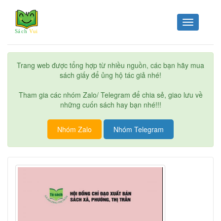
Toggle
navigation
Trang web được tổng hợp từ nhiều nguồn, các bạn hãy mua
sách giấy để ủng hộ tác giả nhé!
Tham gia các nhóm Zalo/ Telegram để chia sẻ, giao lưu về
những cuốn sách hay bạn nhé!!!
Nhóm Zalo
Nhóm Telegram