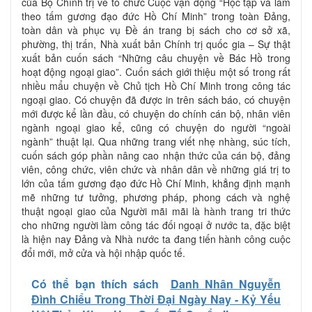
của Bộ Chính trị về tổ chức Cuộc vận động “Học tập và làm
theo tấm gương đạo đức Hồ Chí Minh” trong toàn Đảng,
toàn dân và phục vụ Đề án trang bị sách cho cơ sở xã,
phường, thị trấn, Nhà xuất bản Chính trị quốc gia – Sự thật
xuất bản cuốn sách “Những câu chuyện về Bác Hồ trong
hoạt động ngoại giao”. Cuốn sách giới thiệu một số trong rất
nhiều mẩu chuyện về Chủ tịch Hồ Chí Minh trong công tác
ngoại giao. Có chuyện đã được in trên sách báo, có chuyện
mới được kể lần đầu, có chuyện do chính cán bộ, nhân viên
ngành ngoại giao kể, cũng có chuyện do người “ngoài
ngành” thuật lại. Qua những trang viết nhẹ nhàng, súc tích,
cuốn sách góp phần nâng cao nhận thức của cán bộ, đảng
viên, công chức, viên chức và nhân dân về những giá trị to
lớn của tấm gương đạo đức Hồ Chí Minh, khẳng định mạnh
mẽ những tư tưởng, phương pháp, phong cách và nghệ
thuật ngoại giao của Người mãi mãi là hành trang tri thức
cho những người làm công tác đối ngoại ở nước ta, đặc biệt
là hiện nay Đảng và Nhà nước ta đang tiến hành công cuộc
đổi mới, mở cửa và hội nhập quốc tế.
Có thể bạn thích sách
Danh Nhân Nguyễn
Đình Chiểu Trong Thời Đại Ngày Nay - Kỷ Yếu