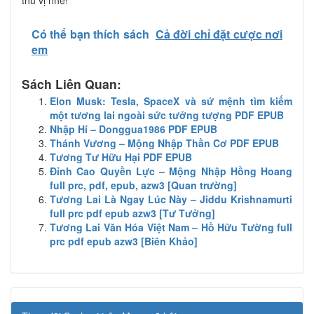
Có thể bạn thích sách
Cả đời chỉ đặt cược nơi
em
Sách Liên Quan:
Elon Musk: Tesla, SpaceX và sứ mệnh tìm kiếm
một tương lai ngoài sức tưởng tượng PDF EPUB
Nhập Hí – Donggua1986 PDF EPUB
Thánh Vương – Mộng Nhập Thần Cơ PDF EPUB
Tương Tư Hữu Hại PDF EPUB
Đỉnh Cao Quyền Lực – Mộng Nhập Hồng Hoang
full prc, pdf, epub, azw3 [Quan trường]
Tương Lai Là Ngay Lúc Này – Jiddu Krishnamurti
full prc pdf epub azw3 [Tư Tưởng]
Tương Lai Văn Hóa Việt Nam – Hồ Hữu Tường full
prc pdf epub azw3 [Biên Khảo]