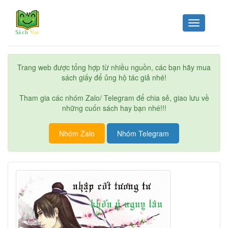
Toggle
navigation
Trang web được tổng hợp từ nhiều nguồn, các bạn hãy mua
sách giấy để ủng hộ tác giả nhé!
Tham gia các nhóm Zalo/ Telegram để chia sẻ, giao lưu về
những cuốn sách hay bạn nhé!!!
Nhóm Zalo
Nhóm Telegram