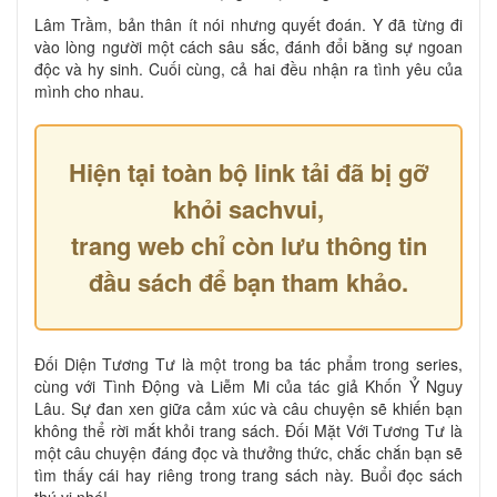
Lâm Trầm, bản thân ít nói nhưng quyết đoán. Y đã từng đi
vào lòng người một cách sâu sắc, đánh đổi bằng sự ngoan
độc và hy sinh. Cuối cùng, cả hai đều nhận ra tình yêu của
mình cho nhau.
Hiện tại toàn bộ link tải đã bị gỡ
khỏi sachvui,
trang web chỉ còn lưu thông tin
đầu sách để bạn tham khảo.
Đối Diện Tương Tư là một trong ba tác phẩm trong series,
cùng với Tình Động và Liễm Mi của tác giả Khốn Ỷ Nguy
Lâu. Sự đan xen giữa cảm xúc và câu chuyện sẽ khiến bạn
không thể rời mắt khỏi trang sách. Đối Mặt Với Tương Tư là
một câu chuyện đáng đọc và thưởng thức, chắc chắn bạn sẽ
tìm thấy cái hay riêng trong trang sách này. Buổi đọc sách
thú vị nhé!