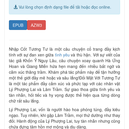
Vui lòng chọn định dạng file để tải hoặc đọc online.
EPUB
AZW3
Nhập Cốt Tương Tư là một câu chuyện cổ trang đầy kịch
tính với sự đan xen giữa
tình yêu
và thù hận. Với sự viết của
tác giả Khốn Ỷ Nguy Lâu, câu chuyện xoay quanh Hà Ứng
Hoan và Giang Miễn hứa hẹn mang đến nhiều bất ngờ và
cảm xúc thăng trầm. Khám phá tác phẩm này để tận hưởng
một thế giới đầy mê hoặc và sâu lắng!Đối Mặt Với Tương Tư
là một tác phẩm đầy cảm xúc và phức tạp với các nhân vật
Lý Phượng Lai và Lâm Trầm. Sự giao thoa giữa tình yêu và
tàn nhẫn, hối tiếc và hy vọng được thể hiện qua từng dòng
chữ rất sâu lắng.
Lý Phượng Lai, vốn là người hào hoa phóng túng, đầy kiêu
ngạo. Tuy nhiên, khi gặp Lâm Trầm, mọi thứ dường như thay
đổi. Hành động của Lý Phượng Lai, tuy tàn nhẫn nhưng cũng
chứa đựng tâm hồn mơ mộng và dịu dàng.