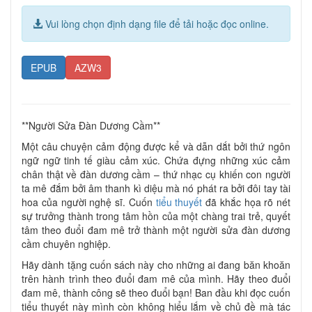
Vui lòng chọn định dạng file để tải hoặc đọc online.
EPUB
AZW3
**Người Sửa Đàn Dương Cầm**
Một câu chuyện cảm động được kể và dẫn dắt bởi thứ ngôn
ngữ ngữ tinh tế giàu cảm xúc. Chứa đựng những xúc cảm
chân thật về đàn dương cầm – thứ nhạc cụ khiến con người
ta mê đắm bởi âm thanh kì diệu mà nó phát ra bởi đôi tay tài
hoa của người nghệ sĩ. Cuốn
tiểu thuyết
đã khắc họa rõ nét
sự trưởng thành trong tâm hồn của một chàng trai trẻ, quyết
tâm theo đuổi đam mê trở thành một người sửa đàn dương
cầm chuyên nghiệp.
Hãy dành tặng cuốn sách này cho những ai đang băn khoăn
trên hành trình theo đuổi đam mê của mình. Hãy theo đuổi
đam mê, thành công sẽ theo đuổi bạn! Ban đầu khi đọc cuốn
tiểu thuyết này mình còn không hiểu lắm về chủ đề mà tác