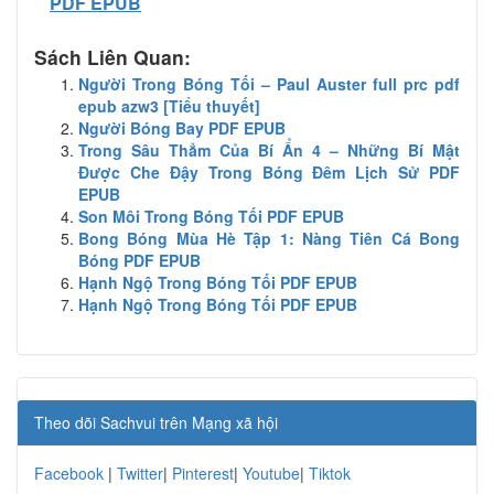
PDF EPUB
Sách Liên Quan:
Người Trong Bóng Tối – Paul Auster full prc pdf
epub azw3 [Tiểu thuyết]
Người Bóng Bay PDF EPUB
Trong Sâu Thẳm Của Bí Ẩn 4 – Những Bí Mật
Được Che Đậy Trong Bóng Đêm Lịch Sử PDF
EPUB
Son Môi Trong Bóng Tối PDF EPUB
Bong Bóng Mùa Hè Tập 1: Nàng Tiên Cá Bong
Bóng PDF EPUB
Hạnh Ngộ Trong Bóng Tối PDF EPUB
Hạnh Ngộ Trong Bóng Tối PDF EPUB
Theo dõi Sachvui trên Mạng xã hội
Facebook
|
Twitter
|
Pinterest
|
Youtube
|
Tiktok