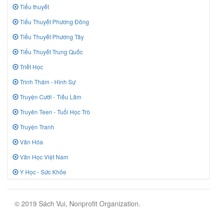
Tiểu thuyết
Tiểu Thuyết Phương Đông
Tiểu Thuyết Phương Tây
Tiểu Thuyết Trung Quốc
Triết Học
Trinh Thám - Hình Sự
Truyện Cười - Tiếu Lâm
Truyên Teen - Tuổi Học Trò
Truyện Tranh
Văn Hóa
Văn Học Việt Nam
Y Học - Sức Khỏe
© 2019 Sách Vui, Nonprofit Organization.