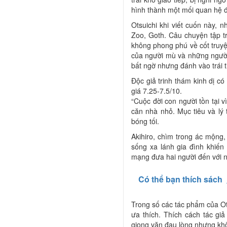
hình thành một mối quan hệ
Otsuichi khi viết cuốn này, 
Zoo, Goth. Câu chuyện tập t
không phong phú về cốt truyệ
của người mù và những người
bất ngờ nhưng đánh vào trái 
Độc giả trinh thám kinh dị c
giá 7.25-7.5/10.
“Cuộc đời con người tồn tại v
căn nhà nhỏ. Mục tiêu và lý
bóng tối.
Akihiro, chìm trong ác mộng, 
sống xa lánh gia đình khiến 
mạng đưa hai người đến với 
Có thể bạn thích sách
Trong số các tác phẩm của Ot
ưa thích. Thích cách tác giả
giọng văn đau lòng nhưng kh