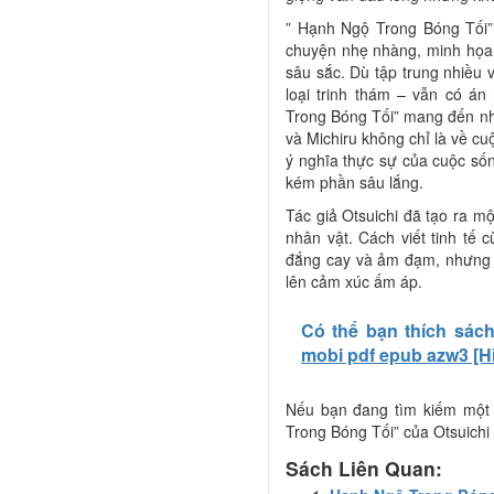
” Hạnh Ngộ Trong Bóng Tối”
chuyện nhẹ nhàng, minh họa q
sâu sắc. Dù tập trung nhiều v
loại trinh thám – vẫn có á
Trong Bóng Tối” mang đến nh
và Michiru không chỉ là về cu
ý nghĩa thực sự của cuộc số
kém phần sâu lắng.
Tác giả Otsuichi đã tạo ra mộ
nhân vật. Cách viết tinh tế
đắng cay và ảm đạm, nhưng c
lên cảm xúc ấm áp.
Có thể bạn thích sác
mobi pdf epub azw3 [H
Nếu bạn đang tìm kiếm một
Trong Bóng Tối” của Otsuichi
Sách Liên Quan: