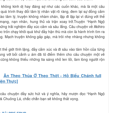
 không kinh dị hay đáng sợ như các cuốn khác, mà là một câu
uá trình thay đổi tâm lý nhân vật rõ ràng, đem lại sự đồng cảm
ào tâm lý, truyện không nhàm chán, lặp đi lặp lại vì đúng với thể
n mạng, nạn nhân, hung thủ và trận xoay trở.Truyện “Hạnh Ngộ
ững trải nghiệm đầy xúc cảm và sâu lắng. Câu chuyện về Akihiro
ộc trốn chạy khỏi quá khứ đầy hận thù mà còn là hành trình tìm ra
ng. Mạch truyện không gấp gáp, mà trôi nhẹ nhàng nhưng không
t thế giới tĩnh lặng, đầy cảm xúc và đi sâu vào tâm hồn của từng
 cùng với bối cảnh u ám đã tô điểm thêm cho câu chuyện một vẻ
ũng không thiếu những tia sáng nhỏ len lỏi, làm lòng người rộn
h
Ăn Theo Thủa Ở Theo Thời - Hồ Biểu Chánh full
iện Thực]
 câu chuyện đầy sức hút và ý nghĩa, hãy mượn đọc “Hạnh Ngộ
 & Chuông Lá, chắc chắn bạn sẽ không thất vọng.