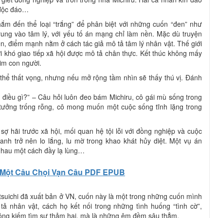
 độc đáo…
nhắm đến thể loại “trắng” để phân biệt với những cuốn “đen” như
rung vào tâm lý, với yếu tố án mạng chỉ làm nền. Mặc dù truyện
n, điểm mạnh nằm ở cách tác giả mô tả tâm lý nhân vật. Thế giới
 khó giao tiếp xã hội được mô tả chân thực. Kết thúc không mấy
tim con người.
ó thể thất vọng, nhưng nếu mở rộng tầm nhìn sẽ thấy thú vị. Đánh
ì điều gì?” – Câu hỏi luôn đeo bám Michiru, cô gái mù sống trong
 tưởng trống rỗng, cô mong muốn một cuộc sống tĩnh lặng trong
sợ hãi trước xã hội, mối quan hệ tội lỗi với đồng nghiệp và cuộc
anh trở nên lo lắng, lu mờ trong khao khát hủy diệt. Một vụ án
nhau một cách đầy lạ lùng…
Một Câu Chọi Vạn Câu PDF EPUB
suichi đã xuất bản ở VN, cuốn này là một trong những cuốn mình
 tả nhân vật, cách họ kết nối trong những tình huống “tình cờ”,
ông kiếm tìm sự thảm hại, mà là những êm đềm sâu thẳm.