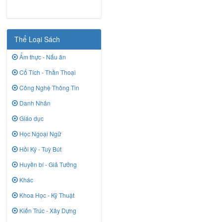
Thể Loại Sách
Ẩm thực - Nấu ăn
Cổ Tích - Thần Thoại
Công Nghệ Thông Tin
Danh Nhân
Giáo dục
Học Ngoại Ngữ
Hồi Ký - Tuỳ Bút
Huyền bí - Giả Tưởng
Khác
Khoa Học - Kỹ Thuật
Kiến Trúc - Xây Dựng