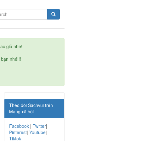
ác giả nhé!
 bạn nhé!!!
Theo dõi Sachvui trên
Mạng xã hội
Facebook
|
Twitter
|
Pinterest
|
Youtube
|
Tiktok