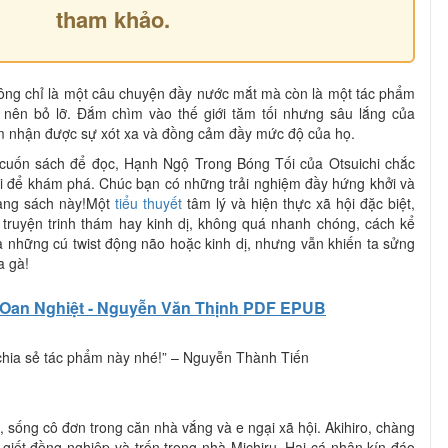
tham khảo.
ng chỉ là một câu chuyện đầy nước mắt mà còn là một tác phẩm
nên bỏ lỡ. Đắm chìm vào thế giới tăm tối nhưng sâu lắng của
ảm nhận được sự xót xa và đồng cảm đầy mức độ của họ.
cuốn sách để đọc, Hạnh Ngộ Trong Bóng Tối của Otsuichi chắc
ời để khám phá. Chúc bạn có những trải nghiệm đầy hứng khởi và
rang sách này!Một
tiểu thuyết
tâm lý và hiện thực xã hội đặc biệt,
truyện trinh thám hay kinh dị, không quá nhanh chóng, cách kể
 những cú twist động não hoặc kinh dị, nhưng vẫn khiến ta sửng
a gà!
Oan Nghiệt - Nguyễn Văn Thịnh PDF EPUB
chia sẻ tác phẩm này nhé!” – Nguyễn Thành Tiến
, sống cô đơn trong căn nhà vắng và e ngại xã hội. Akihiro, chàng
gờ giết đồng nghiệp và trốn trong nhà Michiru. Hai cá nhân kín đáo