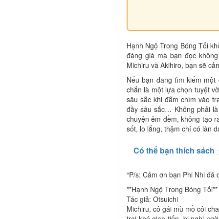
Hạnh Ngộ Trong Bóng Tối khô
đáng giá mà bạn đọc không 
Michiru và Akihiro, bạn sẽ c
Nếu bạn đang tìm kiếm một 
chắn là một lựa chọn tuyệt v
sâu sắc khi đắm chìm vào t
đầy sâu sắc… Không phải là 
chuyện êm đềm, không tạo ra
sốt, lo lắng, thậm chí có làn d
Có thể bạn thích sách
“P/s: Cảm ơn bạn Phi Nhi đã 
**Hạnh Ngộ Trong Bóng Tối**
Tác giả: Otsuichi
Michiru, cô gái mù mồ côi cha
trai khó giao tiếp, bị nghi n