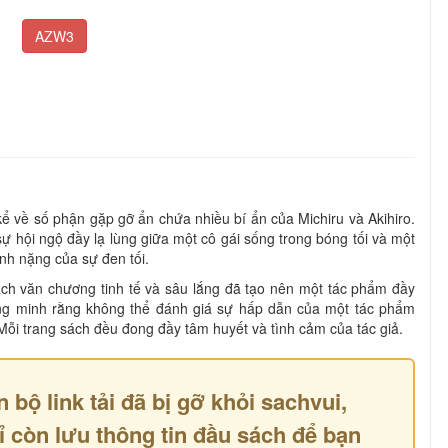
AZW3
ể về số phận gặp gỡ ẩn chứa nhiều bí ẩn của Michiru và Akihiro.
 hội ngộ đầy lạ lùng giữa một cô gái sống trong bóng tối và một
nh nặng của sự đen tối.
ách văn chương tinh tế và sâu lắng đã tạo nên một tác phẩm đầy
g minh rằng không thể đánh giá sự hấp dẫn của một tác phẩm
Mỗi trang sách đều đong đầy tâm huyết và tình cảm của tác giả.
n bộ link tải đã bị gỡ khỏi sachvui,
ỉ còn lưu thông tin đầu sách để bạn