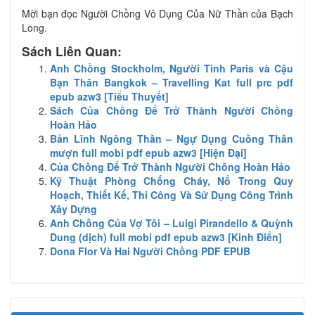
Mời bạn đọc Người Chồng Vô Dụng Của Nữ Thần của Bạch
Long.
Sách Liên Quan:
Anh Chồng Stockholm, Người Tình Paris và Cậu
Bạn Thân Bangkok – Travelling Kat full prc pdf
epub azw3 [Tiểu Thuyết]
Sách Của Chồng Để Trở Thành Người Chồng
Hoàn Hảo
Bản Lĩnh Ngông Thần – Ngự Dụng Cuồng Thần
mượn full mobi pdf epub azw3 [Hiện Đại]
Của Chồng Để Trở Thành Người Chồng Hoàn Hảo
Kỹ Thuật Phòng Chống Cháy, Nổ Trong Quy
Hoạch, Thiết Kế, Thi Công Và Sử Dụng Công Trình
Xây Dựng
Anh Chồng Của Vợ Tôi – Luigi Pirandello & Quỳnh
Dung (dịch) full mobi pdf epub azw3 [Kinh Điển]
Dona Flor Và Hai Người Chồng PDF EPUB