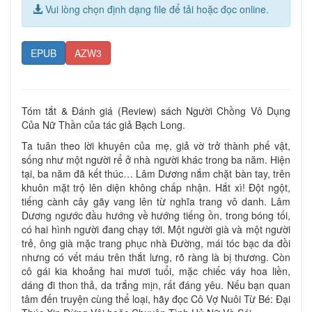
Vui lòng chọn định dạng file để tải hoặc đọc online.
EPUB
AZW3
Tóm tắt & Đánh giá (Review) sách Người Chồng Vô Dụng
Của Nữ Thần của tác giả Bạch Long.
Ta tuân theo lời khuyên của mẹ, giả vờ trở thành phế vật,
sống như một người rể ở nhà người khác trong ba năm. Hiện
tại, ba năm đã kết thúc… Lâm Dương nắm chặt bàn tay, trên
khuôn mặt trộ lên diện không chấp nhận. Hắt xì! Đột ngột,
tiếng cành cây gãy vang lên từ nghĩa trang vô danh. Lâm
Dương ngước đầu hướng về hướng tiếng ồn, trong bóng tối,
có hai hình người đang chạy tới. Một người già và một người
trẻ, ông già mặc trang phục nhà Đường, mái tóc bạc da đồi
nhưng có vết máu trên thắt lưng, rõ ràng là bị thương. Còn
cô gái kia khoảng hai mươi tuổi, mặc chiếc váy hoa liền,
dáng đi thon thả, da trắng mịn, rất đáng yêu. Nếu bạn quan
tâm đến truyện cùng thể loại, hãy đọc Cô Vợ Nuôi Từ Bé: Đại