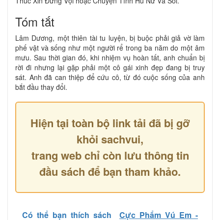
Thúc Xin Đừng Vội hoặc Chuyện Tình Hủ Nữ Và Sói.
Tóm tắt
Lâm Dương, một thiên tài tu luyện, bị buộc phải giả vờ làm
phế vật và sống như một người rể trong ba năm do một âm
mưu. Sau thời gian đó, khi nhiệm vụ hoàn tất, anh chuẩn bị
rời đi nhưng lại gặp phải một cô gái xinh đẹp đang bị truy
sát. Anh đã can thiệp để cứu cô, từ đó cuộc sống của anh
bắt đầu thay đổi.
Hiện tại toàn bộ link tải đã bị gỡ
khỏi sachvui,
trang web chỉ còn lưu thông tin
đầu sách để bạn tham khảo.
Có thể bạn thích sách
Cực Phẩm Vú Em -