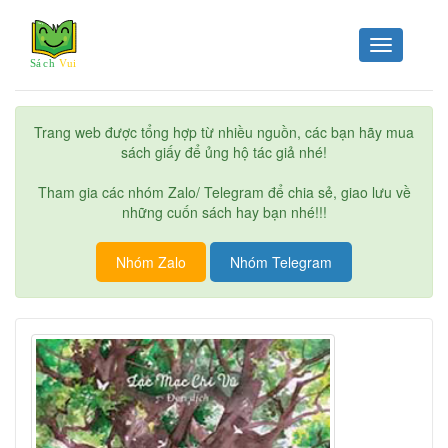
Toggle
navigation
Trang web được tổng hợp từ nhiều nguồn, các bạn hãy mua
sách giấy để ủng hộ tác giả nhé!
Tham gia các nhóm Zalo/ Telegram để chia sẻ, giao lưu về
những cuốn sách hay bạn nhé!!!
Nhóm Zalo
Nhóm Telegram