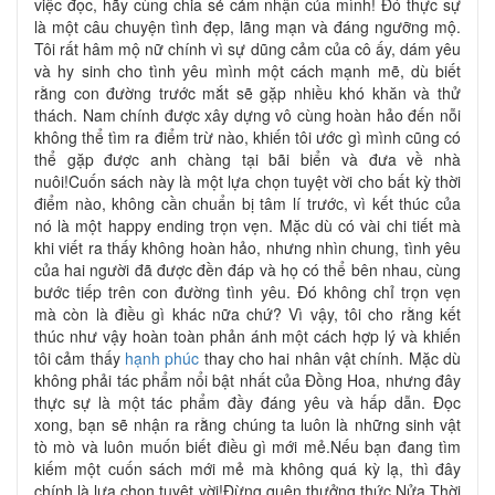
việc đọc, hãy cùng chia sẻ cảm nhận của mình! Đó thực sự
là một câu chuyện tình đẹp, lãng mạn và đáng ngưỡng mộ.
Tôi rất hâm mộ nữ chính vì sự dũng cảm của cô ấy, dám yêu
và hy sinh cho tình yêu mình một cách mạnh mẽ, dù biết
rằng con đường trước mắt sẽ gặp nhiều khó khăn và thử
thách. Nam chính được xây dựng vô cùng hoàn hảo đến nỗi
không thể tìm ra điểm trừ nào, khiến tôi ước gì mình cũng có
thể gặp được anh chàng tại bãi biển và đưa về nhà
nuôi!Cuốn sách này là một lựa chọn tuyệt vời cho bất kỳ thời
điểm nào, không cần chuẩn bị tâm lí trước, vì kết thúc của
nó là một happy ending trọn vẹn. Mặc dù có vài chi tiết mà
khi viết ra thấy không hoàn hảo, nhưng nhìn chung, tình yêu
của hai người đã được đền đáp và họ có thể bên nhau, cùng
bước tiếp trên con đường tình yêu. Đó không chỉ trọn vẹn
mà còn là điều gì khác nữa chứ? Vì vậy, tôi cho rằng kết
thúc như vậy hoàn toàn phản ánh một cách hợp lý và khiến
tôi cảm thấy
hạnh phúc
thay cho hai nhân vật chính. Mặc dù
không phải tác phẩm nổi bật nhất của Đồng Hoa, nhưng đây
thực sự là một tác phẩm đầy đáng yêu và hấp dẫn. Đọc
xong, bạn sẽ nhận ra rằng chúng ta luôn là những sinh vật
tò mò và luôn muốn biết điều gì mới mẻ.Nếu bạn đang tìm
kiếm một cuốn sách mới mẻ mà không quá kỳ lạ, thì đây
chính là lựa chọn tuyệt vời!Đừng quên thưởng thức Nửa Thời