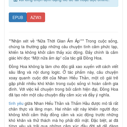
EPUB
AZW3
**Nhận xét về “Nửa Thời Gian Ấm Áp”** Trong cuộc sống,
chúng ta thường gặp những câu chuyện tình cảm phức tạp,
khiến ta không khỏi cảm thấy xúc động. Đấy chính là cảm
giác khi đọc “Một nửa ấm áp” của tác giả Đồng Hoa.
Đồng Hoa không lạ làm cho độc giả xao xuyến với cách viết
sâu lắng và nội dung logic. Ở tác phẩm này, câu chuyện
xoay quanh cuộc đời của Nhan Hiểu Thần, một cô gái trẻ
gặp phải nhiều khó khăn trong cuộc sống vì hoàn cảnh gia
đình. Với việc kể chuyện trong bối cảnh hiện đại, Đồng Hoa
đã tạo nên một câu chuyện đầy cảm xúc và đầy ý nghĩa.
tình yêu
giữa Nhan Hiểu Thần và Thẩm Hầu được mô tả rất
chân thực và lãng mạn. Hai nhân vật này khiến người đọc
không khỏi cảm thấy đồng cảm và xúc động trước những
khó khăn và thử thách mà họ phải đối mặt. Đặc biệt, ai đã
từng yêu và trải qua những cảm xúc đầu đời sẽ dễ dàng