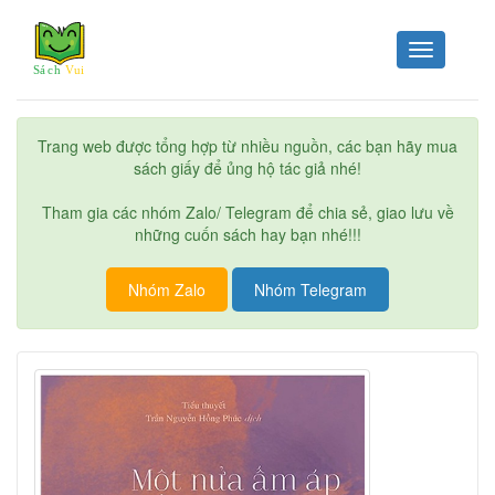
Toggle
navigation
Trang web được tổng hợp từ nhiều nguồn, các bạn hãy mua
sách giấy để ủng hộ tác giả nhé!
Tham gia các nhóm Zalo/ Telegram để chia sẻ, giao lưu về
những cuốn sách hay bạn nhé!!!
Nhóm Zalo
Nhóm Telegram