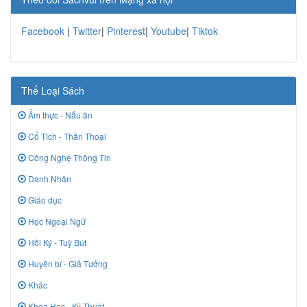
Facebook
|
Twitter
|
Pinterest
|
Youtube
|
Tiktok
Thể Loại Sách
Ẩm thực - Nấu ăn
Cổ Tích - Thần Thoại
Công Nghệ Thông Tin
Danh Nhân
Giáo dục
Học Ngoại Ngữ
Hồi Ký - Tuỳ Bút
Huyền bí - Giả Tưởng
Khác
Khoa Học - Kỹ Thuật