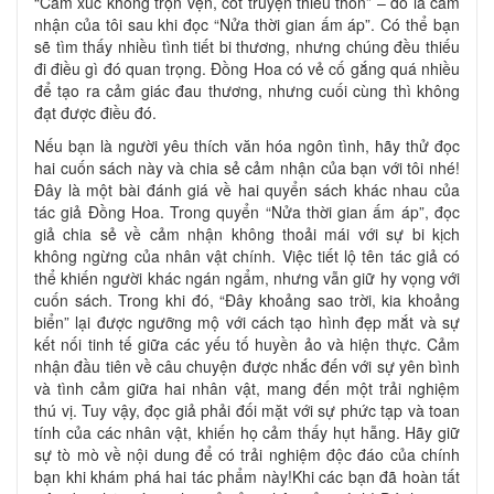
“Cảm xúc không trọn vẹn, cốt truyện thiếu thốn” – đó là cảm
nhận của tôi sau khi đọc “Nửa thời gian ấm áp”. Có thể bạn
sẽ tìm thấy nhiều tình tiết bi thương, nhưng chúng đều thiếu
đi điều gì đó quan trọng. Đồng Hoa có vẻ cố gắng quá nhiều
để tạo ra cảm giác đau thương, nhưng cuối cùng thì không
đạt được điều đó.
Nếu bạn là người yêu thích văn hóa ngôn tình, hãy thử đọc
hai cuốn sách này và chia sẻ cảm nhận của bạn với tôi nhé!
Đây là một bài đánh giá về hai quyển sách khác nhau của
tác giả Đồng Hoa. Trong quyển “Nửa thời gian ấm áp”, đọc
giả chia sẻ về cảm nhận không thoải mái với sự bi kịch
không ngừng của nhân vật chính. Việc tiết lộ tên tác giả có
thể khiến người khác ngán ngẩm, nhưng vẫn giữ hy vọng với
cuốn sách. Trong khi đó, “Đây khoảng sao trời, kia khoảng
biển” lại được ngưỡng mộ với cách tạo hình đẹp mắt và sự
kết nối tinh tế giữa các yếu tố huyền ảo và hiện thực. Cảm
nhận đầu tiên về câu chuyện được nhắc đến với sự yên bình
và tình cảm giữa hai nhân vật, mang đến một trải nghiệm
thú vị. Tuy vậy, đọc giả phải đối mặt với sự phức tạp và toan
tính của các nhân vật, khiến họ cảm thấy hụt hẫng. Hãy giữ
sự tò mò về nội dung để có trải nghiệm độc đáo của chính
bạn khi khám phá hai tác phẩm này!Khi các bạn đã hoàn tất