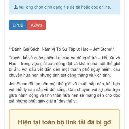
Vui lòng chọn định dạng file để tải hoặc đọc online.
EPUB
AZW3
**Đánh Giá Sách: Năm Vị Tổ Sư Tập 3: Hạc – Jeff Stone**
Truyện kể về cuộc phiêu lưu của ba dũng sĩ trẻ – Hổ, Xà và
Hạc – trong việc giải cứu đồng đội và khám phá một thế giới
bí ẩn. Với dấu vết dẫn đến một thành phố nguy hiểm, câu
chuyện hứa hẹn những tình tiết căng thẳng và kịch tính.
Jeff Stone đã tạo nên một thế giới võ thuật hấp dẫn, kết hợp
với triết lý sâu sắc về đời sống. Câu chuyện với sự pha trộn
giữa hành động và tinh thần hứa hẹn sẽ mang đến cho độc
giả những phút giây giải trí đầy thú vị.
Hiện tại toàn bộ link tải đã bị gỡ