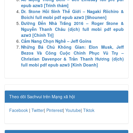
epub azw3 [Trinh thám]
Dr. Stone Hồi Sinh Thế Giới – Nagaki Riichiro &
Boichi full mobi pdf epub azw3 [Shounen]
Đường Đến Nhà Trắng 2016 – Roger Stone &
Nguyễn Thanh Châu (dịch) full mobi pdf epub
azw3 [Chính Trị]
Cẩm Nang Chọn Nghề – Jeff Goins
Những Bá Chủ Không Gian: Elon Musk, Jeff
Bezos Và Công Cuộc Chinh Phục Vũ Trụ –
Christian Davenpor & Trần Thanh Hương (dịch)
full mobi pdf epub azw3 [Kinh Doanh]
Theo dõi Sachvui trên Mạng xã hội
Facebook
|
Twitter
|
Pinterest
|
Youtube
|
Tiktok