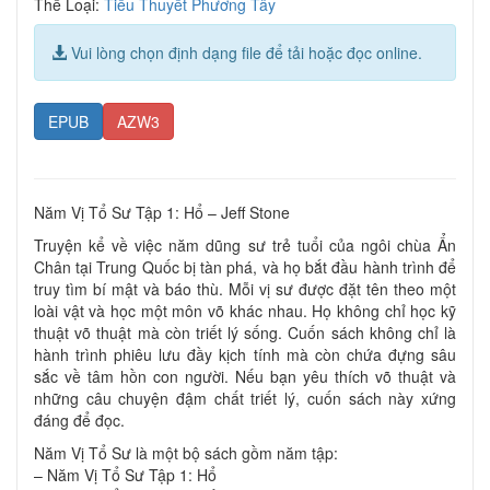
Thể Loại:
Tiểu Thuyết Phương Tây
Vui lòng chọn định dạng file để tải hoặc đọc online.
EPUB
AZW3
Năm Vị Tổ Sư Tập 1: Hổ – Jeff Stone
Truyện kể về việc năm dũng sư trẻ tuổi của ngôi chùa Ẩn
Chân tại Trung Quốc bị tàn phá, và họ bắt đầu hành trình để
truy tìm bí mật và báo thù. Mỗi vị sư được đặt tên theo một
loài vật và học một môn võ khác nhau. Họ không chỉ học kỹ
thuật võ thuật mà còn triết lý sống. Cuốn sách không chỉ là
hành trình phiêu lưu đầy kịch tính mà còn chứa đựng sâu
sắc về tâm hồn con người. Nếu bạn yêu thích võ thuật và
những câu chuyện đậm chất triết lý, cuốn sách này xứng
đáng để đọc.
Năm Vị Tổ Sư là một bộ sách gồm năm tập:
– Năm Vị Tổ Sư Tập 1: Hổ