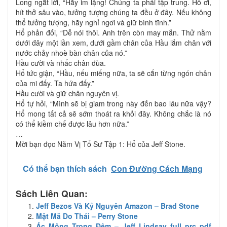
Long ngắt lời, “Hãy im lặng! Chúng ta phải tập trung. Hổ ơi,
hít thở sâu vào, tưởng tượng chúng ta đều ở đây. Nếu không
thể tưởng tượng, hãy nghỉ ngơi và giữ bình tĩnh.”
Hổ phản đối, “Dễ nói thôi. Anh trên còn may mắn. Thử nằm
dưới đây một lần xem, dưới gầm chân của Hầu lắm chân với
nước chảy nhoè bàn chân của nó.”
Hầu cười và nhấc chân đùa.
Hổ tức giận, “Hầu, nếu miếng nữa, ta sẽ cắn từng ngón chân
của mi đấy. Ta hứa đấy.”
Hầu cười và giữ chân nguyên vị.
Hổ tự hỏi, “Mình sẽ bị giam trong này đến bao lâu nữa vậy?
Hổ mong tất cả sẽ sớm thoát ra khỏi đây. Không chắc là nó
có thể kiềm chế được lâu hơn nữa.”
…
Mời bạn đọc Năm Vị Tổ Sư Tập 1: Hổ của Jeff Stone.
Có thể bạn thích sách
Con Đường Cách Mạng
Sách Liên Quan:
Jeff Bezos Và Kỷ Nguyên Amazon – Brad Stone
Mật Mã Do Thái – Perry Stone
Ác Mộng Trong Đêm – Jeff Lindsay full prc pdf