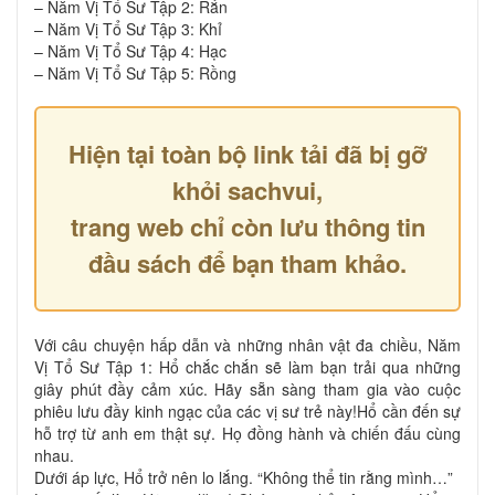
– Năm Vị Tổ Sư Tập 2: Rắn
– Năm Vị Tổ Sư Tập 3: Khỉ
– Năm Vị Tổ Sư Tập 4: Hạc
– Năm Vị Tổ Sư Tập 5: Rồng
Hiện tại toàn bộ link tải đã bị gỡ
khỏi sachvui,
trang web chỉ còn lưu thông tin
đầu sách để bạn tham khảo.
Với câu chuyện hấp dẫn và những nhân vật đa chiều, Năm
Vị Tổ Sư Tập 1: Hổ chắc chắn sẽ làm bạn trải qua những
giây phút đầy cảm xúc. Hãy sẵn sàng tham gia vào cuộc
phiêu lưu đầy kinh ngạc của các vị sư trẻ này!Hổ cần đến sự
hỗ trợ từ anh em thật sự. Họ đồng hành và chiến đấu cùng
nhau.
Dưới áp lực, Hổ trở nên lo lắng. “Không thể tin rằng mình…”