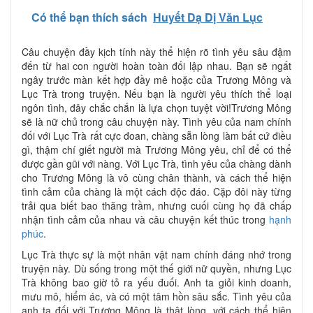
Có thể bạn thích sách
Huyết Dạ Dị Văn Lục
Câu chuyện đầy kịch tính này thể hiện rõ tình yêu sâu đậm
đến từ hai con người hoàn toàn đối lập nhau. Bạn sẽ ngất
ngây trước màn kết hợp đầy mê hoặc của Trương Mông và
Lục Trà trong truyện. Nếu bạn là người yêu thích thể loại
ngôn tình, đây chắc chắn là lựa chọn tuyệt vời!Trương Mông
sẽ là nữ chủ trong câu chuyện này. Tình yêu của nam chính
đối với Lục Trà rất cực đoan, chàng sẵn lòng làm bất cứ điều
gì, thậm chí giết người mà Trương Mông yêu, chỉ để có thể
được gần gũi với nàng. Với Lục Trà, tình yêu của chàng dành
cho Trương Mông là vô cùng chân thành, và cách thể hiện
tình cảm của chàng là một cách độc đáo. Cặp đôi này từng
trải qua biết bao thăng trầm, nhưng cuối cùng họ đã chấp
nhận tình cảm của nhau và câu chuyện kết thúc trong
hạnh
phúc
.
Lục Trà thực sự là một nhân vật nam chính đáng nhớ trong
truyện này. Dù sống trong một thế giới nữ quyền, nhưng Lục
Trà không bao giờ tỏ ra yếu đuối. Anh ta giỏi kinh doanh,
mưu mô, hiểm ác, và có một tâm hồn sâu sắc. Tình yêu của
anh ta đối với Trương Mông là thật lòng, với cách thể hiện