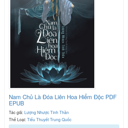
Nam Chủ Là Đóa Liên Hoa Hiểm Độc PDF
EPUB
Tác giả:
Lượng Nhược Tinh Thần
Thể Loại:
Tiểu Thuyết Trung Quốc