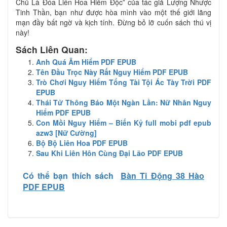
Chủ Là Đóa Liên Hoa Hiểm Độc” của tác giả Lượng Nhược
Tinh Thần, bạn như được hòa mình vào một thế giới lãng
mạn đầy bất ngờ và kịch tính. Đừng bỏ lỡ cuốn sách thú vị
này!
Sách Liên Quan:
Anh Quá Âm Hiểm PDF EPUB
Tên Đầu Trọc Này Rất Nguy Hiểm PDF EPUB
Trò Chơi Nguy Hiểm Tổng Tài Tội Ác Tày Trời PDF
EPUB
Thái Tử Thông Báo Một Ngàn Lần: Nữ Nhân Nguy
Hiểm PDF EPUB
Con Mồi Nguy Hiểm – Biến Kỷ full mobi pdf epub
azw3 [Nữ Cường]
Bộ Bộ Liên Hoa PDF EPUB
Sau Khi Liên Hôn Cùng Đại Lão PDF EPUB
Có thể bạn thích sách
Bàn Ti Động 38 Hào
PDF EPUB