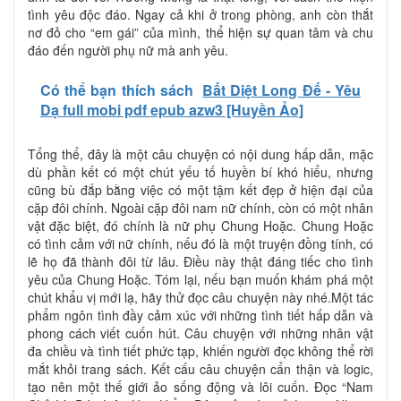
tình yêu độc đáo. Ngay cả khi ở trong phòng, anh còn thắt
nơ đỏ cho “em gái” của mình, thể hiện sự quan tâm và chu
đáo đến người phụ nữ mà anh yêu.
Có thể bạn thích sách
Bất Diệt Long Đế - Yêu
Dạ full mobi pdf epub azw3 [Huyền Ảo]
Tổng thể, đây là một câu chuyện có nội dung hấp dẫn, mặc
dù phần kết có một chút yếu tố huyền bí khó hiểu, nhưng
cũng bù đắp bằng việc có một tậm kết đẹp ở hiện đại của
cặp đôi chính. Ngoài cặp đôi nam nữ chính, còn có một nhân
vật đặc biệt, đó chính là nữ phụ Chung Hoặc. Chung Hoặc
có tình cảm với nữ chính, nếu đó là một truyện đồng tính, có
lẽ họ đã thành đôi từ lâu. Điều này thật đáng tiếc cho tình
yêu của Chung Hoặc. Tóm lại, nếu bạn muốn khám phá một
chút khẩu vị mới lạ, hãy thử đọc câu chuyện này nhé.Một tác
phẩm ngôn tình đầy cảm xúc với những tình tiết hấp dẫn và
phong cách viết cuốn hút. Câu chuyện với những nhân vật
đa chiều và tình tiết phức tạp, khiến người đọc không thể rời
mắt khỏi trang sách. Kết cấu câu chuyện cẩn thận và logic,
tạo nên một thế giới ảo sống động và lôi cuốn. Đọc “Nam