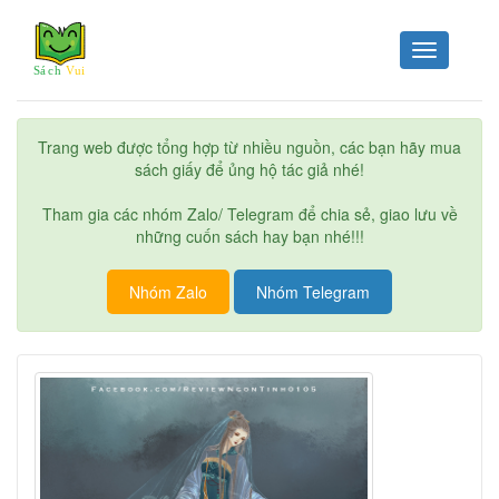
Toggle
navigation
Trang web được tổng hợp từ nhiều nguồn, các bạn hãy mua
sách giấy để ủng hộ tác giả nhé!
Tham gia các nhóm Zalo/ Telegram để chia sẻ, giao lưu về
những cuốn sách hay bạn nhé!!!
Nhóm Zalo
Nhóm Telegram