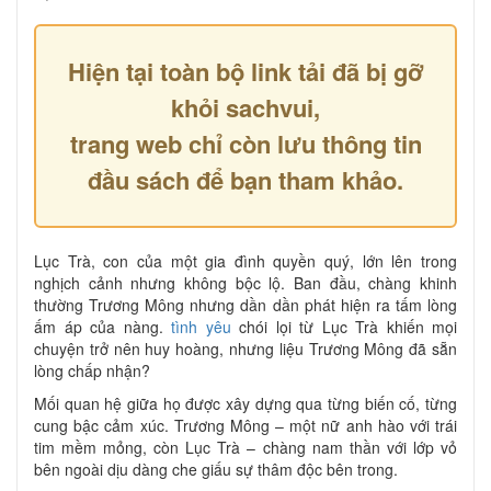
Hiện tại toàn bộ link tải đã bị gỡ
khỏi sachvui,
trang web chỉ còn lưu thông tin
đầu sách để bạn tham khảo.
Lục Trà, con của một gia đình quyền quý, lớn lên trong
nghịch cảnh nhưng không bộc lộ. Ban đầu, chàng khinh
thường Trương Mông nhưng dần dần phát hiện ra tấm lòng
ấm áp của nàng.
tình yêu
chói lọi từ Lục Trà khiến mọi
chuyện trở nên huy hoàng, nhưng liệu Trương Mông đã sẵn
lòng chấp nhận?
Mối quan hệ giữa họ được xây dựng qua từng biến cố, từng
cung bậc cảm xúc. Trương Mông – một nữ anh hào với trái
tim mềm mỏng, còn Lục Trà – chàng nam thần với lớp vỏ
bên ngoài dịu dàng che giấu sự thâm độc bên trong.