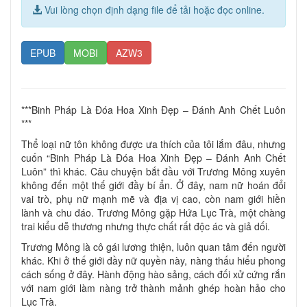
Vui lòng chọn định dạng file để tải hoặc đọc online.
EPUB
MOBI
AZW3
***Binh Pháp Là Đóa Hoa Xinh Đẹp – Đánh Anh Chết Luôn
***
Thể loại nữ tôn không được ưa thích của tôi lắm đâu, nhưng
cuốn “Binh Pháp Là Đóa Hoa Xinh Đẹp – Đánh Anh Chết
Luôn” thì khác. Câu chuyện bắt đầu với Trương Mông xuyên
không đến một thế giới đầy bí ẩn. Ở đây, nam nữ hoán đổi
vai trò, phụ nữ mạnh mẽ và địa vị cao, còn nam giới hiền
lành và chu đáo. Trương Mông gặp Hứa Lục Trà, một chàng
trai kiểu dễ thương nhưng thực chất rất độc ác và giả dối.
Trương Mông là cô gái lương thiện, luôn quan tâm đến người
khác. Khi ở thế giới đầy nữ quyền này, nàng thấu hiểu phong
cách sống ở đây. Hành động hào sảng, cách đối xử cứng rắn
với nam giới làm nàng trở thành mảnh ghép hoàn hảo cho
Lục Trà.