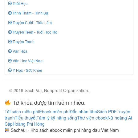
Triết Học
Trinh Thám - Hình Sự
Truyện Cười - Tiếu Lâm
Truyên Teen - Tuổi Học Trò
Truyện Tranh
Văn Hóa
Văn Học Việt Nam
Y Học - Sức Khỏe
© 2019 Sách Vui, Nonprofit Organization.
Từ khóa được tìm kiếm nhiều:
Tải sách miễn phí
Ebook miễn phí
Đắc nhân tâm
Sách PDF
Truyện
tranh
Tiểu thuyết
Tâm lý kỹ năng sống
Thư viện ebook
Nữ hoàng Ai
Cập
Hoàng Phi Hồng
SachVui - Kho sách ebook miễn phí hàng đầu Việt Nam