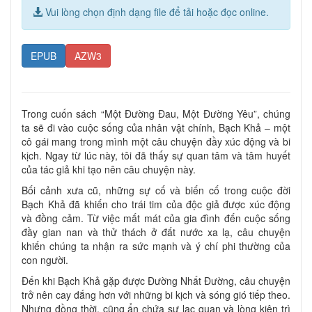
Vui lòng chọn định dạng file để tải hoặc đọc online.
EPUB
AZW3
Trong cuốn sách “Một Đường Đau, Một Đường Yêu”, chúng
ta sẽ đi vào cuộc sống của nhân vật chính, Bạch Khả – một
cô gái mang trong mình một câu chuyện đầy xúc động và bi
kịch. Ngay từ lúc này, tôi đã thấy sự quan tâm và tâm huyết
của tác giả khi tạo nên câu chuyện này.
Bối cảnh xưa cũ, những sự cố và biến cố trong cuộc đời
Bạch Khả đã khiến cho trái tim của độc giả được xúc động
và đồng cảm. Từ việc mất mát của gia đình đến cuộc sống
đầy gian nan và thử thách ở đất nước xa lạ, câu chuyện
khiến chúng ta nhận ra sức mạnh và ý chí phi thường của
con người.
Đến khi Bạch Khả gặp được Đường Nhất Đường, câu chuyện
trở nên cay đắng hơn với những bi kịch và sóng gió tiếp theo.
Nhưng đồng thời, cũng ẩn chứa sự lạc quan và lòng kiên trì