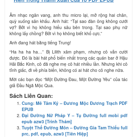
Âm nhạc ngân vang, anh thu micro lại, mở rộng hai chân,
quỳ xuống sân khấu. Anh hát: “Tại sao đàn ông không cưới
vợ? Bởi vì họ không hiểu sâu bên trong. Tại sao phụ nữ
không lấy chồng? Bởi vì họ không biết khổ cực.”
Anh đang hát bằng tiếng Trung!
“Ha ha ha ha…” Bị Lilith xâm phạm, nhưng cô vẫn cười
được. Đó là bài hát phổ biến nhất trong các quán bar ở Hậu
Hải Bắc Kinh, cô đã nghe mẹ cô hát nhiều lần. Nhưng khi cô
tỉnh giấc, đi về phía biển, không có ai hát cho cô nghe nữa.
Mời các bạn đọc “Một Đường Đau, Một Đường Yêu” của tác
giả Đầu Ngã Mộc Qua.
Sách Liên Quan:
Cung: Mê Tâm Ký – Đương Mộc Đương Trạch PDF
EPUB
Đại Đường Nữ Pháp Y – Tụ Đường full mobi pdf
epub azw3 [Trinh Thám]
Tuyệt Thế Đường Môn – Đường Gia Tam Thiếu full
prc, pdf, epub, azw3 [Tiên Hiệp]