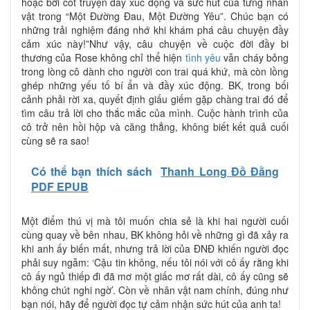
hoặc bởi cốt truyện đầy xúc động và sức hút của từng nhân
vật trong “Một Đường Đau, Một Đường Yêu”. Chúc bạn có
những trải nghiệm đáng nhớ khi khám phá câu chuyện đầy
cảm xúc này!”Như vậy, câu chuyện về cuộc đời đầy bi
thương của Rose không chỉ thể hiện
tình yêu
vẫn cháy bỏng
trong lòng cô dành cho người con trai quá khứ, mà còn lồng
ghép những yếu tố bí ẩn và đầy xúc động. BK, trong bối
cảnh phải rời xa, quyết định giấu giếm gặp chàng trai đó để
tìm câu trả lời cho thắc mắc của mình. Cuộc hành trình của
cô trở nên hồi hộp và căng thẳng, không biết kết quả cuối
cùng sẽ ra sao!
Có thể bạn thích sách
Thanh Long Đồ Đằng
PDF EPUB
Một điểm thú vị mà tôi muốn chia sẻ là khi hai người cuối
cùng quay về bên nhau, BK không hỏi về những gì đã xảy ra
khi anh ấy biến mất, nhưng trả lời của ĐNĐ khiến người đọc
phải suy ngẫm: ‘Cậu tin không, nếu tôi nói với cô ấy rằng khi
cô ấy ngủ thiếp đi đã mơ một giấc mơ rất dài, cô ấy cũng sẽ
không chút nghi ngờ’. Còn về nhân vật nam chính, đúng như
bạn nói, hãy để người đọc tự cảm nhận sức hút của anh ta!