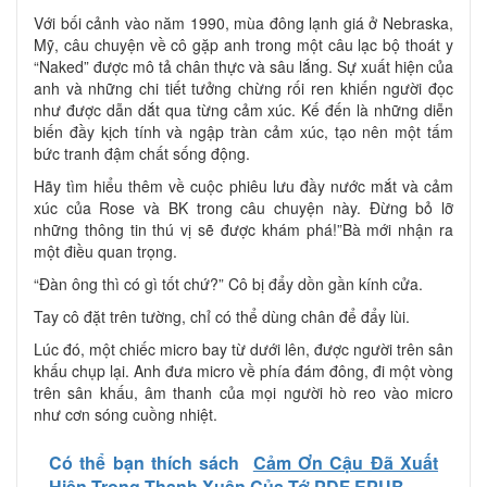
Với bối cảnh vào năm 1990, mùa đông lạnh giá ở Nebraska,
Mỹ, câu chuyện về cô gặp anh trong một câu lạc bộ thoát y
“Naked” được mô tả chân thực và sâu lắng. Sự xuất hiện của
anh và những chi tiết tưởng chừng rối ren khiến người đọc
như được dẫn dắt qua từng cảm xúc. Kế đến là những diễn
biến đầy kịch tính và ngập tràn cảm xúc, tạo nên một tấm
bức tranh đậm chất sống động.
Hãy tìm hiểu thêm về cuộc phiêu lưu đầy nước mắt và cảm
xúc của Rose và BK trong câu chuyện này. Đừng bỏ lỡ
những thông tin thú vị sẽ được khám phá!”Bà mới nhận ra
một điều quan trọng.
“Đàn ông thì có gì tốt chứ?” Cô bị đẩy dồn gần kính cửa.
Tay cô đặt trên tường, chỉ có thể dùng chân để đẩy lùi.
Lúc đó, một chiếc micro bay từ dưới lên, được người trên sân
khấu chụp lại. Anh đưa micro về phía đám đông, đi một vòng
trên sân khấu, âm thanh của mọi người hò reo vào micro
như cơn sóng cuồng nhiệt.
Có thể bạn thích sách
Cảm Ơn Cậu Đã Xuất
Hiện Trong Thanh Xuân Của Tớ PDF EPUB