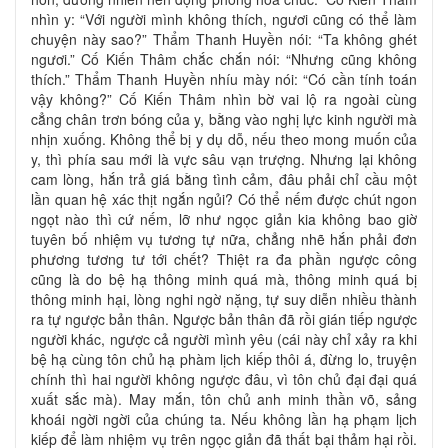
nhìn y: “Với người mình không thích, ngươi cũng có thể làm
chuyện này sao?” Thẩm Thanh Huyền nói: “Ta không ghét
ngươi.” Cố Kiến Thâm chắc chắn nói: “Nhưng cũng không
thích.” Thẩm Thanh Huyền nhíu mày nói: “Có cần tính toán
vậy không?” Cố Kiến Thâm nhìn bờ vai lộ ra ngoài cùng
cẳng chân trơn bóng của y, bằng vào nghị lực kinh người mà
nhịn xuống. Không thể bị y dụ dỗ, nếu theo mong muốn của
y, thì phía sau mới là vực sâu vạn trượng. Nhưng lại không
cam lòng, hắn trả giá bằng tình cảm, đâu phải chỉ cầu một
lần quan hệ xác thịt ngắn ngủi? Có thể nếm được chút ngon
ngọt nào thì cứ nếm, lỡ như ngọc giản kia không bao giờ
tuyên bố nhiệm vụ tương tự nữa, chẳng nhẽ hắn phải đơn
phương tương tư tới chết? Thiệt ra đa phần ngược công
cũng là do bệ hạ thông minh quá mà, thông minh quá bị
thông minh hại, lòng nghi ngờ nặng, tự suy diễn nhiều thành
ra tự ngược bản thân. Ngược bản thân đã rồi gián tiếp ngược
người khác, ngược cả người mình yêu (cái này chỉ xảy ra khi
bệ hạ cùng tôn chủ hạ phàm lịch kiếp thôi á, đừng lo, truyện
chính thì hai người không ngược đâu, vì tôn chủ đại đại quá
xuất sắc mà). May mắn, tôn chủ anh minh thần võ, sảng
khoái ngời ngời của chúng ta. Nếu không lần hạ phạm lịch
kiếp để làm nhiệm vụ trên ngọc giản đã thất bại thảm hại rồi.