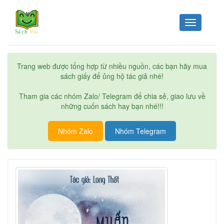
Toggle
navigation
Trang web được tổng hợp từ nhiều nguồn, các bạn hãy mua
sách giấy để ủng hộ tác giả nhé!
Tham gia các nhóm Zalo/ Telegram để chia sẻ, giao lưu về
những cuốn sách hay bạn nhé!!!
Nhóm Zalo
Nhóm Telegram