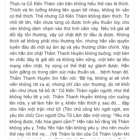
Thực ra Cố Kiến Thâm căn bản không hiểu thế nào là thích.
Thích và tin tưởng không liên quan tới nhau, không tin vẫn
có thể thích. Thế nhưng Cố Kiến Thâm không dám thích. Từ
nhỏ tới lớn, hắn chưa từng có được tình yêu thuần túy, cho
nên không dám chạm vào thứ tình cảm này. Nếu trả giá sẽ
đổi lấy tổn thương, vậy cứ chặt đứt từ đầu là được. Không
thích sẽ không phải chịu thương tổn, nhưng hắn vẫn quyến
luyến đâu đó một sự ấm áp và yêu thương chân chính. Vậy
nên hắn ôm chặt Thẩm Thanh Huyền không buông, một bên
tin chắc đây là giả dối và không bền vững, một bên lại liều
mạng nắm chặt, hy vọng có thể thật sự giành được. Hắn
luôn giằng co trong cảm xúc mâu thuẫn và… bệnh hoạn đó.
Thẩm Thanh Huyền ôm hắn nói: “Bệ hạ, không ai sẽ vĩnh
viễn không rời xa ai, nhưng chỉ cần còn thương, dù rời khỏi
vẫn như chưa hề bỏ đi.” Cố Kiến Thâm ngẩn người, như thể
không hiểu lời y nói. Thẩm Thanh Huyền không còn cuống
lên nữa, y sẽ làm hắn tin y, khiến hắn thích y, sau đó… đập
cho hắn một trận nhừ tử! (Tôn chủ công khí ngời ngời, em
yêu tôn chủ) Con ngươi Chu Tử Lâm đảo một vòng: “Yêu mà
không được, hắc hóa giam cầm?” Hắn não bổ rằng Vệ Thâm
không yêu y, Triêu Yên hận hắn không yêu y, cho nên muốn
thế này rồi thế nọ… (Vệ Thâm là tên của Cố Thâm Uyên khi