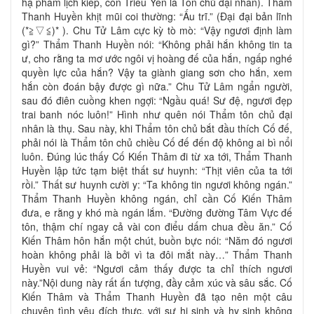
hạ phàm lịch kiếp, còn Triêu Yên là Tôn chủ đại nhân). Thẩm
Thanh Huyền khịt mũi coi thường: “Ấu trĩ.” (Đại đại bản lĩnh
(*≧▽≦)* ). Chu Tử Lâm cực kỳ tò mò: “Vậy ngươi định làm
gì?” Thẩm Thanh Huyền nói: “Không phải hắn không tin ta
ư, cho rằng ta mơ ước ngôi vị hoàng đế của hắn, ngấp nghé
quyền lực của hắn? Vậy ta giành giang sơn cho hắn, xem
hắn còn đoán bậy được gì nữa.” Chu Tử Lâm ngẩn người,
sau đó điên cuồng khen ngợi: “Ngầu quá! Sư đệ, ngươi đẹp
trai banh nóc luôn!” Hình như quên nói Thẩm tôn chủ đại
nhân là thụ. Sau này, khi Thẩm tôn chủ bắt đầu thích Cố đế,
phải nói là Thẩm tôn chủ chiều Cố đế đến độ không ai bì nổi
luôn. Đúng lúc thấy Cố Kiến Thâm đi từ xa tới, Thẩm Thanh
Huyền lập tức tạm biệt thất sư huynh: “Thịt viên của ta tới
rồi.” Thất sư huynh cười y: “Ta không tin ngươi không ngán.”
Thẩm Thanh Huyền không ngán, chỉ cần Cố Kiến Thâm
đưa, e rằng y khó mà ngán lắm. “Đường đường Tâm Vực đế
tôn, thậm chí ngay cả vài con điểu dấm chua đều ăn.” Cố
Kiến Thâm hôn hắn một chút, buồn bực nói: “Năm đó ngươi
hoàn không phải là bởi vì ta đôi mắt này…” Thẩm Thanh
Huyền vui vẻ: “Ngươi cảm thấy được ta chỉ thích ngươi
này.”Nội dung này rất ấn tượng, đầy cảm xúc và sâu sắc. Cố
Kiến Thâm và Thẩm Thanh Huyền đã tạo nên một câu
chuyện tình yêu đích thực, với sự hi sinh và hy sinh không