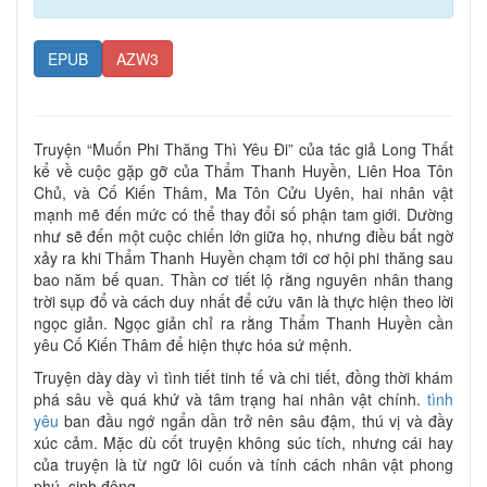
EPUB
AZW3
Truyện “Muốn Phi Thăng Thì Yêu Đi” của tác giả Long Thất
kể về cuộc gặp gỡ của Thẩm Thanh Huyền, Liên Hoa Tôn
Chủ, và Cố Kiến Thâm, Ma Tôn Cửu Uyên, hai nhân vật
mạnh mẽ đến mức có thể thay đổi số phận tam giới. Dường
như sẽ đến một cuộc chiến lớn giữa họ, nhưng điều bất ngờ
xảy ra khi Thẩm Thanh Huyền chạm tới cơ hội phi thăng sau
bao năm bế quan. Thần cơ tiết lộ rằng nguyên nhân thang
trời sụp đổ và cách duy nhất để cứu vãn là thực hiện theo lời
ngọc giản. Ngọc giản chỉ ra rằng Thẩm Thanh Huyền cần
yêu Cố Kiến Thâm để hiện thực hóa sứ mệnh.
Truyện dày dày vì tình tiết tinh tế và chi tiết, đồng thời khám
phá sâu về quá khứ và tâm trạng hai nhân vật chính.
tình
yêu
ban đầu ngớ ngẩn dần trở nên sâu đậm, thú vị và đầy
xúc cảm. Mặc dù cốt truyện không súc tích, nhưng cái hay
của truyện là từ ngữ lôi cuốn và tính cách nhân vật phong
phú, sinh động.