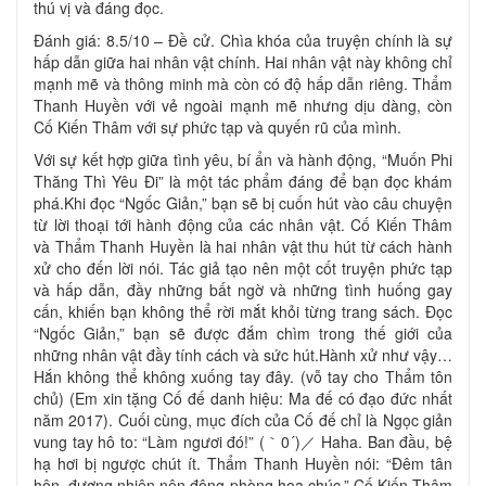
thú vị và đáng đọc.
Đánh giá: 8.5/10 – Đề cử. Chìa khóa của truyện chính là sự
hấp dẫn giữa hai nhân vật chính. Hai nhân vật này không chỉ
mạnh mẽ và thông minh mà còn có độ hấp dẫn riêng. Thẩm
Thanh Huyền với vẻ ngoài mạnh mẽ nhưng dịu dàng, còn
Cố Kiến Thâm với sự phức tạp và quyến rũ của mình.
Với sự kết hợp giữa tình yêu, bí ẩn và hành động, “Muốn Phi
Thăng Thì Yêu Đi” là một tác phẩm đáng để bạn đọc khám
phá.Khi đọc “Ngốc Giản,” bạn sẽ bị cuốn hút vào câu chuyện
từ lời thoại tới hành động của các nhân vật. Cố Kiến Thâm
và Thẩm Thanh Huyền là hai nhân vật thu hút từ cách hành
xử cho đến lời nói. Tác giả tạo nên một cốt truyện phức tạp
và hấp dẫn, đầy những bất ngờ và những tình huống gay
cấn, khiến bạn không thể rời mắt khỏi từng trang sách. Đọc
“Ngốc Giản,” bạn sẽ được đắm chìm trong thế giới của
những nhân vật đầy tính cách và sức hút.Hành xử như vậy…
Hắn không thể không xuống tay đây. (vỗ tay cho Thẩm tôn
chủ) (Em xin tặng Cố đế danh hiệu: Ma đế có đạo đức nhất
năm 2017). Cuối cùng, mục đích của Cố đế chỉ là Ngọc giản
vung tay hô to: “Làm ngươi đó!” (｀0´)／ Haha. Ban đầu, bệ
hạ hơi bị ngược chút ít. Thẩm Thanh Huyền nói: “Đêm tân
hôn, đương nhiên nên động phòng hoa chúc.” Cố Kiến Thâm