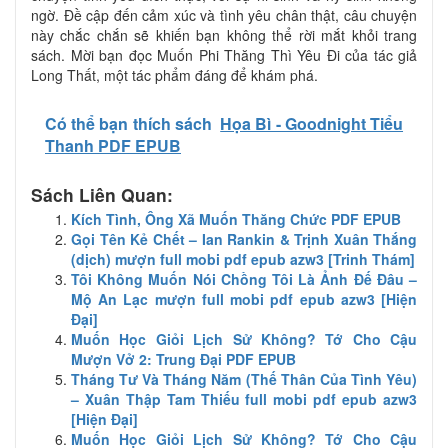
ngờ. Đề cập đến cảm xúc và tình yêu chân thật, câu chuyện
này chắc chắn sẽ khiến bạn không thể rời mắt khỏi trang
sách. Mời bạn đọc Muốn Phi Thăng Thì Yêu Đi của tác giả
Long Thất, một tác phẩm đáng để khám phá.
Có thể bạn thích sách
Họa Bì - Goodnight Tiểu
Thanh PDF EPUB
Sách Liên Quan:
Kích Tình, Ông Xã Muốn Thăng Chức PDF EPUB
Gọi Tên Kẻ Chết – Ian Rankin & Trịnh Xuân Thắng
(dịch) mượn full mobi pdf epub azw3 [Trinh Thám]
Tôi Không Muốn Nói Chồng Tôi Là Ảnh Đế Đâu –
Mộ An Lạc mượn full mobi pdf epub azw3 [Hiện
Đại]
Muốn Học Giỏi Lịch Sử Không? Tớ Cho Cậu
Mượn Vở 2: Trung Đại PDF EPUB
Tháng Tư Và Tháng Năm (Thế Thân Của Tình Yêu)
– Xuân Thập Tam Thiếu full mobi pdf epub azw3
[Hiện Đại]
Muốn Học Giỏi Lịch Sử Không? Tớ Cho Cậu