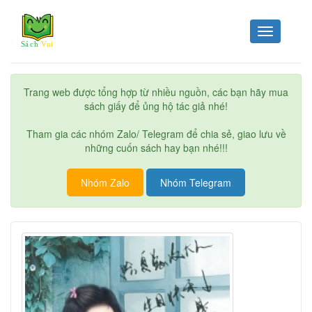
Toggle
navigation
Trang web được tổng hợp từ nhiều nguồn, các bạn hãy mua
sách giấy để ủng hộ tác giả nhé!
Tham gia các nhóm Zalo/ Telegram để chia sẻ, giao lưu về
những cuốn sách hay bạn nhé!!!
Nhóm Zalo
Nhóm Telegram