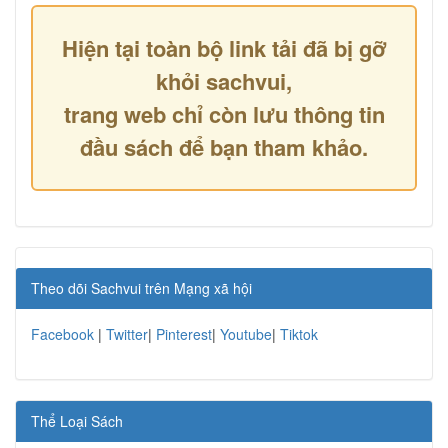
Hiện tại toàn bộ link tải đã bị gỡ
khỏi sachvui,
trang web chỉ còn lưu thông tin
đầu sách để bạn tham khảo.
Theo dõi Sachvui trên Mạng xã hội
Facebook
|
Twitter
|
Pinterest
|
Youtube
|
Tiktok
Thể Loại Sách