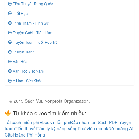
Tiểu Thuyết Trung Quốc
Triết Học
Trinh Thám - Hình Sự
Truyện Cười - Tiếu Lâm
Truyên Teen - Tuổi Học Trò
Truyện Tranh
Văn Hóa
Văn Học Việt Nam
Y Học - Sức Khỏe
© 2019 Sách Vui, Nonprofit Organization.
Từ khóa được tìm kiếm nhiều:
Tải sách miễn phí
Ebook miễn phí
Đắc nhân tâm
Sách PDF
Truyện
tranh
Tiểu thuyết
Tâm lý kỹ năng sống
Thư viện ebook
Nữ hoàng Ai
Cập
Hoàng Phi Hồng